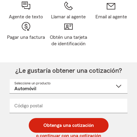
Agente de texto
Llamar al agente
Email al agente
Pagar una factura
Obtén una tarjeta
de identificación
¿Le gustaría obtener una cotización?
Seleccione un producto
Seleccione
un
nombre
de
producto
del
Código postal
Ingresa
Ingresa
_____
menú
un
un
desplegable
código
código
postal
postal
Obtenga una cotización
de
de
5
5
o continuar con una cotización