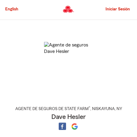
Pasar
al
English
Iniciar Sesión
contenido
principal
Comienzo
del
contenido
principal
®
AGENTE DE SEGUROS DE STATE FARM
,
NISKAYUNA
, NY
Dave Hesler