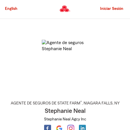
Pasar
al
English
Iniciar Sesión
contenido
principal
Comienzo
del
contenido
principal
®
AGENTE DE SEGUROS DE STATE FARM
,
NIAGARA FALLS
, NY
Stephanie Neal
Stephanie Neal Agcy Inc