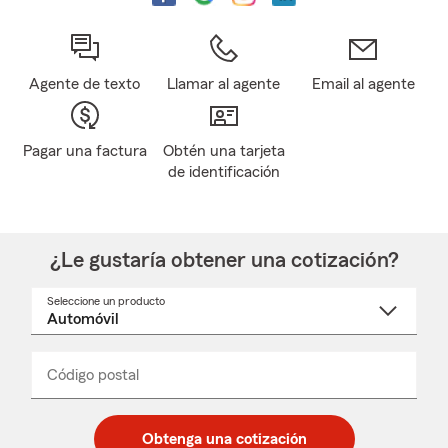
Agente de texto
Llamar al agente
Email al agente
Pagar una factura
Obtén una tarjeta
de identificación
¿Le gustaría obtener una cotización?
Seleccione un producto
Seleccione
un
nombre
de
producto
del
Código postal
Ingresa
Ingresa
_____
menú
un
un
desplegable
código
código
postal
postal
Obtenga una cotización
de
de