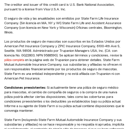
The creditor and issuer of this credit card is U.S. Bank National Association,
pursuant to a license from Visa U.S.A. Inc.
El seguro de vida y las anualidades son emitidos por State Farm Life Insurance
Company. (Sin licencia en MA, NY y WI) State Farm Life and Accident Assurance
Company (con licencia en New York y Wisconsin) Oficinas centrales, Bloomington,
Illinois.
Los productos de seguro de mascotas son suscritos en los Estados Unidos por
American Pet Insurance Company y ZPIC Insurance Company, 6100-4th Ave S,
Seattle, WA 98108. Administrado por Trupanion Managers USA, Inc. (CA: con
licencia No. 0G22803, NPN 9588590). Se aplican términos y condiciones, revise la
póliza completa
en la página web de Trupanion para obtener detalles. State Farm
Mutual Automobile Insurance Company, sus subsidiarias y afiliadas no ofrecen ni
son responsables financieramente por los productos de seguro de mascotas.
State Farm es una entidad independiente y no está afiliada con Trupanion ni con
American Pet Insurance.
Condiciones preexistentes:
Si actualmente tiene una póliza de seguro médico
para mascotas, el cambio de compañía de seguros o la compra de una nueva
póliza podría afectar ciertas disposiciones, tales como las coberturas para
condiciones preexistentes o los deducibles ya establecidos bajo su póliza actual.
Informe a su agente de State Farm si su póliza actual contiene disposiciones que le
convenga mantener.
State Farm (incluyendo State Farm Mutual Automobile Insurance Company y sus
subsidiarias y afiliadas) no se hace responsable y no respalda ni aprueba, implícita
ni explícitamente, el contenido de ningún sitio de terceros al que se haga referencia