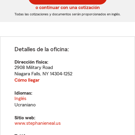
5
5
o continuar con una cotización
dígitos
dígitos
Todas las cotizaciones y documentos serán proporcionados en inglés.
Detalles de la oficina:
Dirección física:
2908 Military Road
Niagara Falls
,
NY
14304-1252
Cómo llegar
Idiomas:
Inglés
Ucraniano
Sitio web:
www.stephanieneal.us