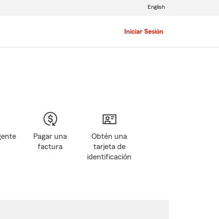
English
Iniciar Sesión
gente
Pagar una
Obtén una
factura
tarjeta de
identificación