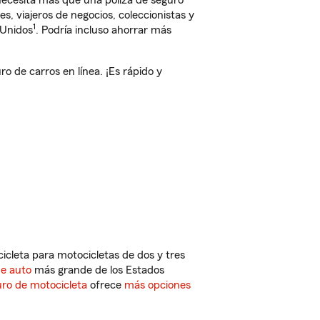
 necesita más que una póliza de seguro
, viajeros de negocios, coleccionistas y
1
 Unidos
. Podría incluso ahorrar más
 de carros en línea. ¡Es rápido y
cleta para motocicletas de dos y tres
de auto
más grande de los Estados
ro de motocicleta
ofrece
más opciones