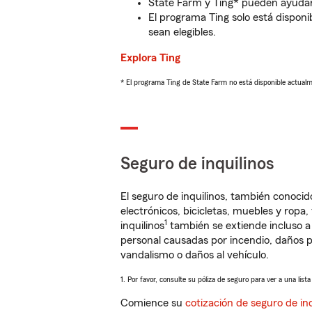
State Farm y Ting* pueden ayudarl
El programa Ting solo está disponib
sean elegibles.
Explora Ting
* El programa Ting de State Farm no está disponible actua
Seguro de inquilinos
El seguro de inquilinos, también conoc
electrónicos, bicicletas, muebles y ropa
1
inquilinos
también se extiende incluso a
personal causadas por incendio, daños p
vandalismo o daños al vehículo.
1. Por favor, consulte su póliza de seguro para ver a una list
Comience su
cotización de seguro de inq