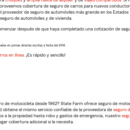
tra
choques
y
amplia hasta de alquiler
y de
viajes compartidos
. Si
s proveemos cobertura de seguro de carros para nuevos conductores
l proveedor de seguro de automóviles más grande en los Estados
seguro de automóviles y de vivienda.
omenzar después de que haya completado una cotización de seguro
sados en primas directas escritas a fecha del 2018.
rros en línea
. ¡Es rápido y sencillo!
ro de motocicleta desde 1962? State Farm ofrece seguro de motoci
 obtiene el mismo servicio confiable de la proveedora de
seguro 
os a la propiedad hasta robo y gastos de emergencia, nuestro
segu
gar cobertura adicional si la necesita.