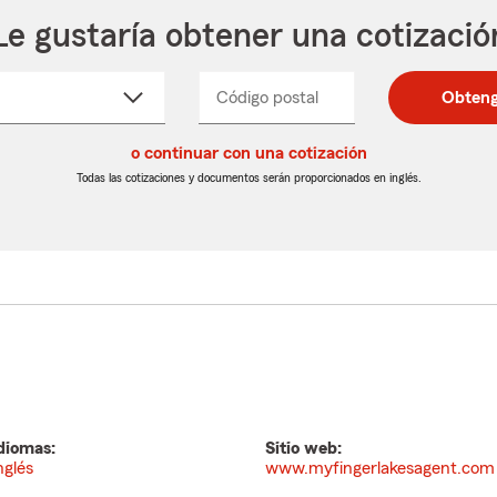
Le gustaría obtener una cotizació
cione
Código postal
Ingresa
Ingresa
Obteng
_____
un
un
re
código
código
cto
o continuar con una cotización
postal
postal
de
de
Todas las cotizaciones y documentos serán proporcionados en inglés.
egable
5
5
dígitos
dígitos
diomas:
Sitio web:
nglés
www.myfingerlakesagent.com