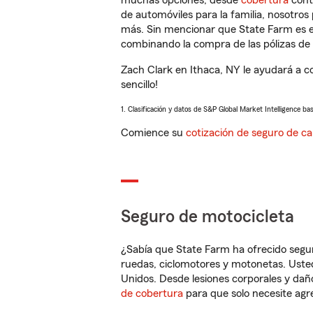
muchas opciones, desde
cobertura
con
de automóviles para la familia, nosotro
más. Sin mencionar que State Farm es e
combinando la compra de las pólizas de 
Zach Clark en Ithaca, NY le ayudará a c
sencillo!
1. Clasificación y datos de S&P Global Market Intelligence ba
Comience su
cotización de seguro de ca
Seguro de motocicleta
¿Sabía que State Farm ha ofrecido segu
ruedas, ciclomotores y motonetas. Usted
Unidos. Desde lesiones corporales y dañ
de cobertura
para que solo necesite agre