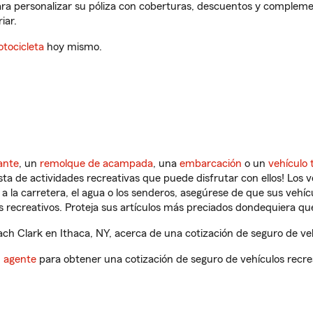
ara personalizar su póliza con coberturas, descuentos y compleme
iar.
tocicleta
hoy mismo.
ante
, un
remolque de acampada
, una
embarcación
o un
vehículo 
ista de actividades recreativas que puede disfrutar con ellos! Los 
a la carretera, el agua o los senderos, asegúrese de que sus vehí
 recreativos. Proteja sus artículos más preciados dondequiera qu
h Clark en Ithaca, NY, acerca de una cotización de seguro de veh
n agente
para obtener una cotización de seguro de vehículos recre