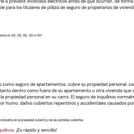
e a prevenir incendios eléctricos antes de que ocurran, de forma 
le para los titulares de póliza de seguro de propietarios de vivie
lmente en AK, DE, NC, SD ni WY
ido como seguro de apartamentos, cubre su propiedad personal, c
, tanto dentro como fuera de su apartamento u otra vivienda que a
 la propiedad personal en su carro. El seguro de inquilinos norma
or humo, daños cubiertos repentinos y accidentales causados por
a completa de la propiedad cubierta y de las pérdidas cubiertas.
uilinos
. ¡Es rápido y sencillo!