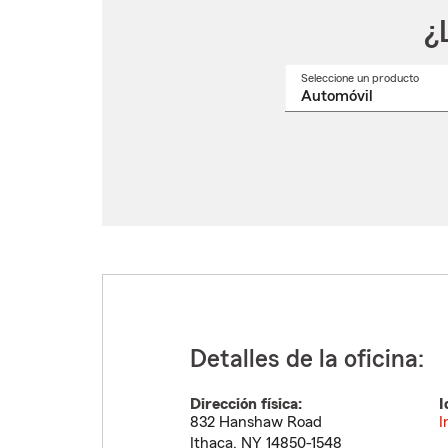
¿
Seleccione un producto
Selec
un
nomb
de
produ
del
menú
despl
Detalles de la oficina:
Dirección física:
I
832 Hanshaw Road
I
Ithaca
,
NY
14850-1548