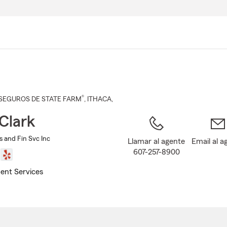
Pasar
al
contenido
principal
®
SEGUROS DE STATE FARM
,
ITHACA
,
Clark
s and Fin Svc Inc
Llamar al agente
Email al a
607-257-8900
ent Services