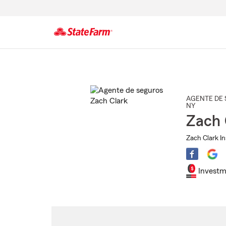
Comienzo
del
contenido
principal
AGENTE DE 
NY
Zach 
Zach Clark In
Investm