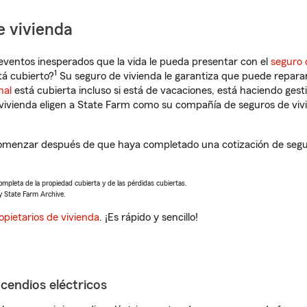
e vivienda
eventos inesperados que la vida le pueda presentar con el
seguro 
1
tá cubierto?
Su seguro de vivienda le garantiza que puede reparar
nal
está cubierta incluso si está de vacaciones, está haciendo gest
vivienda eligen a State Farm como su compañía de seguros de viv
omenzar después de que haya completado una cotización de seguro
completa de la propiedad cubierta y de las pérdidas cubiertas.
y State Farm Archive.
opietarios de vivienda
. ¡Es rápido y sencillo!
ncendios eléctricos