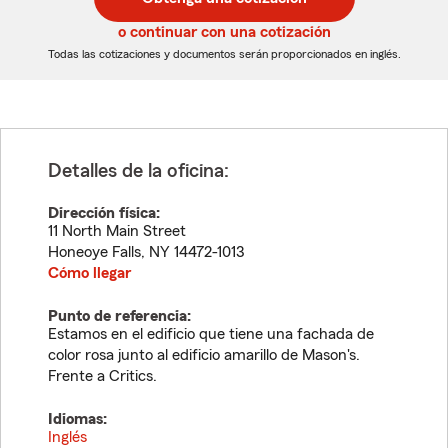
de
de
5
5
o continuar con una cotización
dígitos
dígitos
Todas las cotizaciones y documentos serán proporcionados en inglés.
Detalles de la oficina:
Dirección física:
11 North Main Street
Honeoye Falls
,
NY
14472-1013
Cómo llegar
Punto de referencia:
Estamos en el edificio que tiene una fachada de
color rosa junto al edificio amarillo de Mason's.
Frente a Critics.
Idiomas:
Inglés