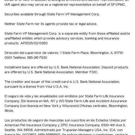
IAR agent also may serve as a registered representative on behalf of SFVPMC.
Securities available through State Farm VP Management Corp.
Neither State Farm nor its agents provide tax or legal advice.
State Farm VP Management Corp. is a separate entity from those affiliated and/or
unaffiliated entities which provide advisory services, banking and insurance
products. AP2025/02/0260
Dirección del supervisor de valores: 1 State Farm Plaza, Bloomington, IL 61710-
0001 Teléfono: 585-241-7920
Installment loans are offered by U.S. Bank National Association. Deposit products
are offered by U.S. Bank National Association. Member FDIC.
The creditor and issuer of this credit card is U.S. Bank National Association,
pursuant to a license from Visa U.S.A. Inc.
El seguro de vida y las anualidades son emitidos por State Farm Life Insurance
Company. (Sin licencia en MA, NY y WI) State Farm Life and Accident Assurance
Company (con licencia en New York y Wisconsin) Oficinas centrales, Bloomington,
Illinois.
Los productos de seguro de mascotas son suscritos en los Estados Unidos por
American Pet Insurance Company y ZPIC Insurance Company, 6100-4th Ave S,
Seattle, WA 98108. Administrado por Trupanion Managers USA, Inc. (CA: con
licencia No. 0G22803, NPN 9588590). Se aplican términos y condiciones, revise la