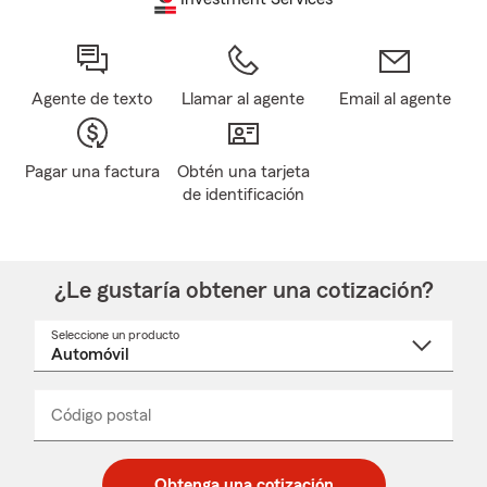
Agente de texto
Llamar al agente
Email al agente
Pagar una factura
Obtén una tarjeta
de identificación
¿Le gustaría obtener una cotización?
Seleccione un producto
Seleccione
un
nombre
de
producto
del
Código postal
Ingresa
Ingresa
_____
menú
un
un
desplegable
código
código
postal
postal
Obtenga una cotización