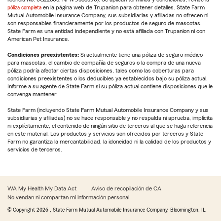
póliza completa
en la página web de Trupanion para obtener detalles. State Farm
Mutual Automobile Insurance Company, sus subsidiarias y afiliadas no ofrecen ni
son responsables financieramente por los productos de seguro de mascotas.
State Farm es una entidad independiente y no está afiliada con Trupanion ni con
American Pet Insurance.
Condiciones preexistentes:
Si actualmente tiene una póliza de seguro médico
para mascotas, el cambio de compañía de seguros o la compra de una nueva
póliza podría afectar ciertas disposiciones, tales como las coberturas para
condiciones preexistentes o los deducibles ya establecidos bajo su póliza actual.
Informe a su agente de State Farm si su póliza actual contiene disposiciones que le
convenga mantener.
State Farm (incluyendo State Farm Mutual Automobile Insurance Company y sus
subsidiarias y afiliadas) no se hace responsable y no respalda ni aprueba, implícita
ni explícitamente, el contenido de ningún sitio de terceros al que se haga referencia
en este material. Los productos y servicios son ofrecidos por terceros y State
Farm no garantiza la mercantabilidad, la idoneidad ni la calidad de los productos y
servicios de terceros.
WA My Health My Data Act
Aviso de recopilación de CA
No vendan ni compartan mi información personal
© Copyright
2026
, State Farm Mutual Automobile Insurance Company, Bloomington, IL