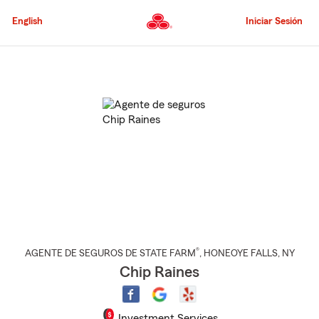
Pasar
al
English
Iniciar Sesión
contenido
principal
Comienzo
del
contenido
principal
®
AGENTE DE SEGUROS DE STATE FARM
,
HONEOYE FALLS
, NY
Chip Raines
Investment Services