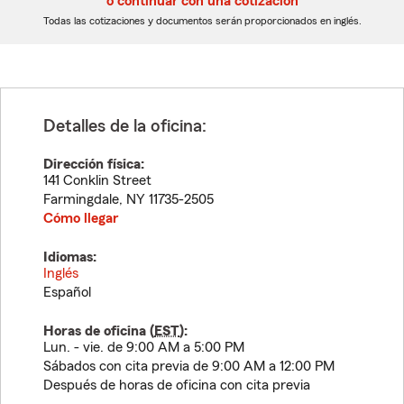
o continuar con una cotización
dígitos
dígitos
Todas las cotizaciones y documentos serán proporcionados en inglés.
Detalles de la oficina:
Dirección física:
141 Conklin Street
Farmingdale
,
NY
11735-2505
Cómo llegar
Idiomas:
Inglés
Español
Horas de oficina (
EST
):
Lun. - vie. de 9:00 AM a 5:00 PM
Sábados con cita previa de 9:00 AM a 12:00 PM
Después de horas de oficina con cita previa