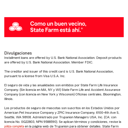
Divulgaciones
Installment loans are offered by U.S. Bank National Association. Deposit products
are offered by U.S. Bank National Association. Member FDIC.
The creditor and issuer of this credit card is U.S. Bank National Association,
pursuant to a license from Visa U.S.A. Inc.
El seguro de vida y las anualidades son emitidos por State Farm Life Insurance
Company. (Sin licencia en MA, NY y WI) State Farm Life and Accident Assurance
Company (con licencia en New York y Wisconsin) Oficinas centrales, Bloomington,
Illinois.
Los productos de seguro de mascotas son suscritos en los Estados Unidos por
American Pet Insurance Company y ZPIC Insurance Company, 6100-4th Ave S,
Seattle, WA 98108. Administrado por Trupanion Managers USA, Inc. (CA: con
licencia No. 0G22803, NPN 9588590). Se aplican términos y condiciones, revise la
póliza completa
en la página web de Trupanion para obtener detalles. State Farm