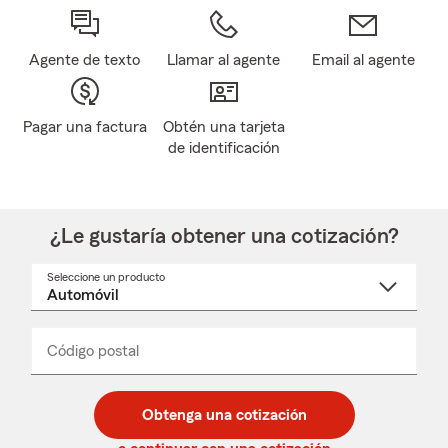
Agente de texto
Llamar al agente
Email al agente
Pagar una factura
Obtén una tarjeta
de identificación
¿Le gustaría obtener una cotización?
Seleccione un producto
Seleccione
un
nombre
de
producto
del
Código postal
Ingresa
Ingresa
_____
menú
un
un
desplegable
código
código
postal
postal
Obtenga una cotización
de
de
5
5