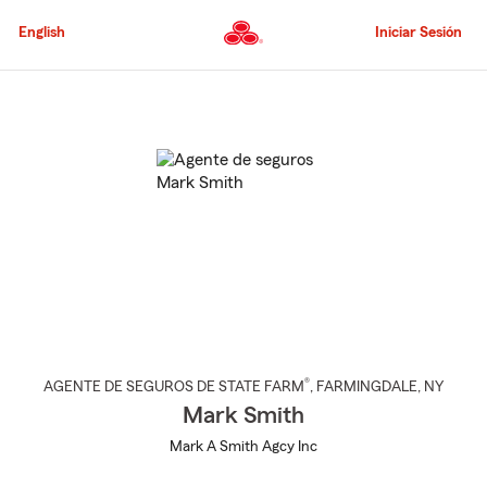
Pasar
al
English
Iniciar Sesión
contenido
principal
Comienzo
del
contenido
principal
®
AGENTE DE SEGUROS DE STATE FARM
,
FARMINGDALE
, NY
Mark Smith
Mark A Smith Agcy Inc