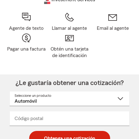
Agente de texto
Llamar al agente
Email al agente
Pagar una factura
Obtén una tarjeta
de identificación
¿Le gustaría obtener una cotización?
Seleccione un producto
Seleccione
un
nombre
de
producto
del
Código postal
Ingresa
Ingresa
_____
menú
un
un
desplegable
código
código
postal
postal
Obtenga una cotización