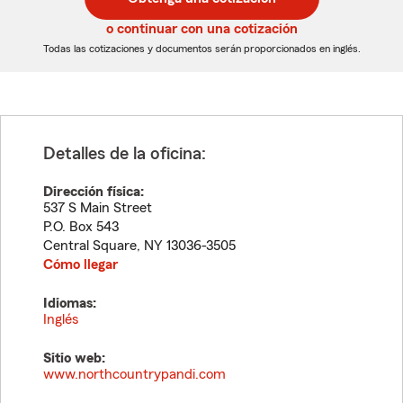
de
de
5
5
o continuar con una cotización
dígitos
dígitos
Todas las cotizaciones y documentos serán proporcionados en inglés.
Detalles de la oficina:
Dirección física:
537 S Main Street
P.O. Box 543
Central Square
,
NY
13036-3505
Cómo llegar
Idiomas:
Inglés
Sitio web:
www.northcountrypandi.com