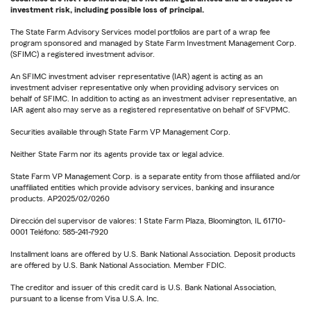
investment risk, including possible loss of principal.
The State Farm Advisory Services model portfolios are part of a wrap fee
program sponsored and managed by State Farm Investment Management Corp.
(SFIMC) a registered investment advisor.
An SFIMC investment adviser representative (IAR) agent is acting as an
investment adviser representative only when providing advisory services on
behalf of SFIMC. In addition to acting as an investment adviser representative, an
IAR agent also may serve as a registered representative on behalf of SFVPMC.
Securities available through State Farm VP Management Corp.
Neither State Farm nor its agents provide tax or legal advice.
State Farm VP Management Corp. is a separate entity from those affiliated and/or
unaffiliated entities which provide advisory services, banking and insurance
products. AP2025/02/0260
Dirección del supervisor de valores: 1 State Farm Plaza, Bloomington, IL 61710-
0001 Teléfono: 585-241-7920
Installment loans are offered by U.S. Bank National Association. Deposit products
are offered by U.S. Bank National Association. Member FDIC.
The creditor and issuer of this credit card is U.S. Bank National Association,
pursuant to a license from Visa U.S.A. Inc.