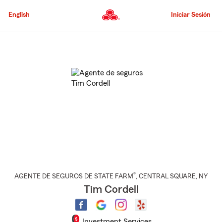
Pasar
al
English
Iniciar Sesión
contenido
principal
Comienzo
del
contenido
principal
®
AGENTE DE SEGUROS DE STATE FARM
,
CENTRAL SQUARE
, NY
Tim Cordell
Investment Services