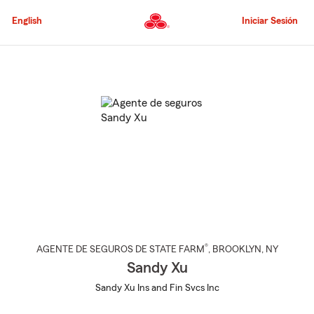
Pasar
al
English
Iniciar Sesión
contenido
principal
Comienzo
del
contenido
principal
®
AGENTE DE SEGUROS DE STATE FARM
,
BROOKLYN
, NY
Sandy Xu
Sandy Xu Ins and Fin Svcs Inc