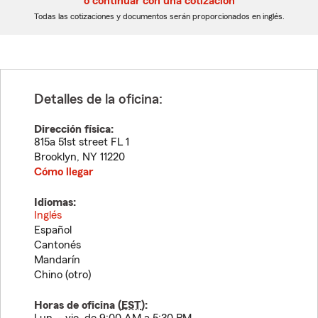
o continuar con una cotización
dígitos
dígitos
Todas las cotizaciones y documentos serán proporcionados en inglés.
Detalles de la oficina:
Dirección física:
815a 51st street FL 1
Brooklyn
,
NY
11220
Cómo llegar
Idiomas:
Inglés
Español
Cantonés
Mandarín
Chino (otro)
Horas de oficina (
EST
):