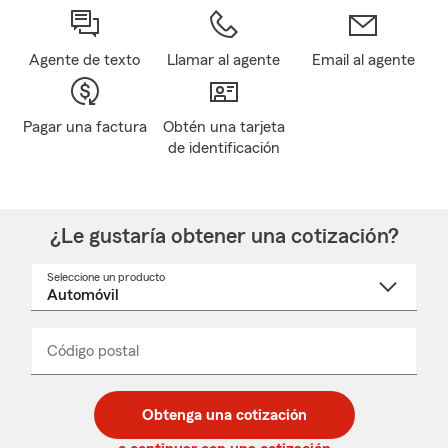
Agente de texto
Llamar al agente
Email al agente
Pagar una factura
Obtén una tarjeta
de identificación
¿Le gustaría obtener una cotización?
Seleccione un producto
Seleccione
un
nombre
de
producto
del
Código postal
Ingresa
Ingresa
_____
menú
un
un
desplegable
código
código
postal
postal
Obtenga una cotización
de
de
5
5