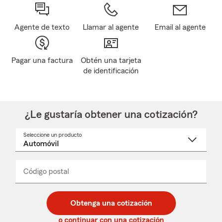
Agente de texto
Llamar al agente
Email al agente
Pagar una factura
Obtén una tarjeta
de identificación
¿Le gustaría obtener una cotización?
Seleccione un producto
Seleccione
un
nombre
de
producto
del
Código postal
Ingresa
Ingresa
_____
menú
un
un
desplegable
código
código
postal
postal
Obtenga una cotización
de
de
5
5
o continuar con una cotización