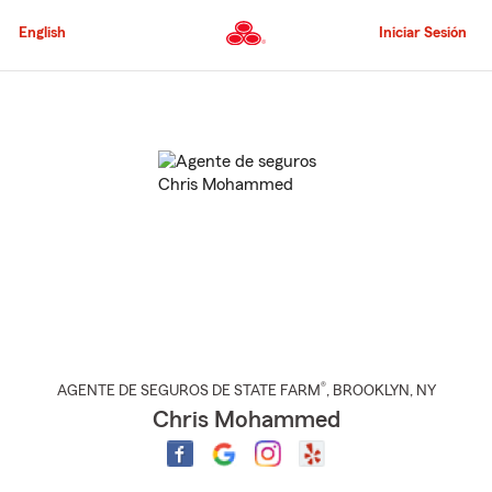
Pasar
al
English
Iniciar Sesión
contenido
principal
Comienzo
del
contenido
principal
®
AGENTE DE SEGUROS DE STATE FARM
,
BROOKLYN
, NY
Chris Mohammed