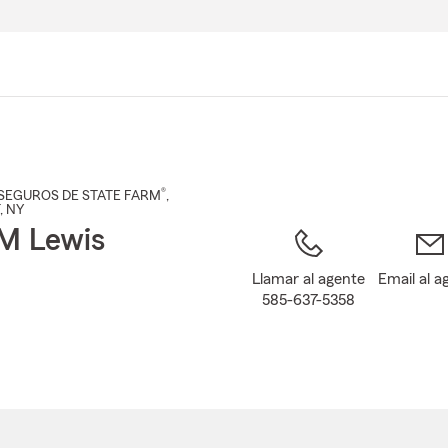
Pasar
al
contenido
principal
®
SEGUROS DE STATE FARM
,
, NY
 M Lewis
Llamar al agente
Email al a
585-637-5358