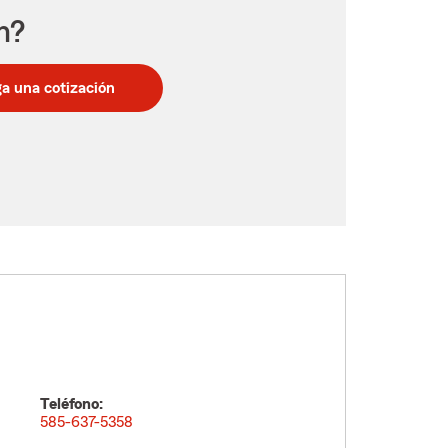
n?
a una cotización
Teléfono:
585-637-5358