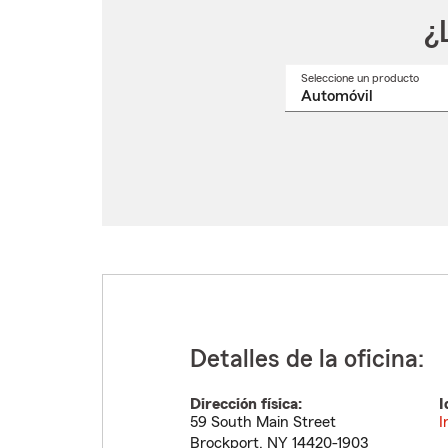
¿
Seleccione un producto
Selec
un
nomb
de
produ
del
menú
despl
Detalles de la oficina:
Dirección física:
I
59 South Main Street
I
Brockport
,
NY
14420-1903