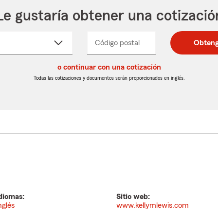
Le gustaría obtener una cotizació
cione
Código postal
Ingresa
Ingresa
Obteng
_____
un
un
re
código
código
cto
o continuar con una cotización
postal
postal
de
de
Todas las cotizaciones y documentos serán proporcionados en inglés.
egable
5
5
dígitos
dígitos
diomas:
Sitio web:
nglés
www.kellymlewis.com