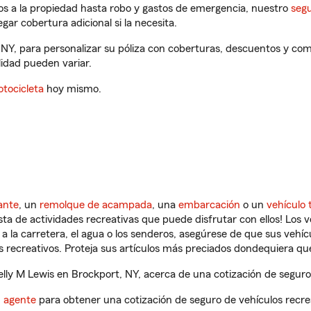
os a la propiedad hasta robo y gastos de emergencia, nuestro
segu
gar cobertura adicional si la necesita.
 NY, para personalizar su póliza con coberturas, descuentos y c
ilidad pueden variar.
tocicleta
hoy mismo.
ante
, un
remolque de acampada
, una
embarcación
o un
vehículo 
ista de actividades recreativas que puede disfrutar con ellos! Los 
a la carretera, el agua o los senderos, asegúrese de que sus vehí
 recreativos. Proteja sus artículos más preciados dondequiera qu
ly M Lewis en Brockport, NY, acerca de una cotización de seguro 
n agente
para obtener una cotización de seguro de vehículos recre