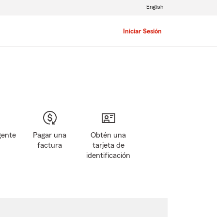
English
Iniciar Sesión
gente
Pagar una
Obtén una
factura
tarjeta de
identificación