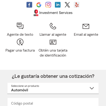
Investment Services
Agente de texto
Llamar al agente
Email al agente
Pagar una factura
Obtén una tarjeta
de identificación
¿Le gustaría obtener una cotización?
Seleccione un producto
Seleccione
un
nombre
de
producto
del
Código postal
Ingresa
Ingresa
_____
menú