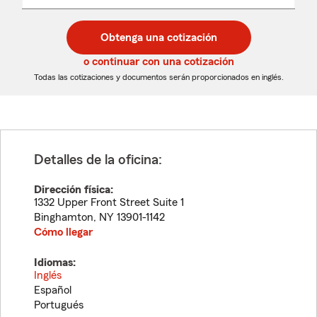
un
un
desplegable
código
código
postal
postal
Obtenga una cotización
de
de
5
5
o continuar con una cotización
dígitos
dígitos
Todas las cotizaciones y documentos serán proporcionados en inglés.
Detalles de la oficina:
Dirección física:
1332 Upper Front Street Suite 1
Binghamton
,
NY
13901-1142
Cómo llegar
Idiomas:
Inglés
Español
Portugués