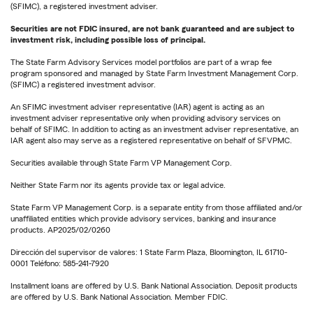
(SFIMC), a registered investment adviser.
Securities are not FDIC insured, are not bank guaranteed and are subject to
investment risk, including possible loss of principal.
The State Farm Advisory Services model portfolios are part of a wrap fee
program sponsored and managed by State Farm Investment Management Corp.
(SFIMC) a registered investment advisor.
An SFIMC investment adviser representative (IAR) agent is acting as an
investment adviser representative only when providing advisory services on
behalf of SFIMC. In addition to acting as an investment adviser representative, an
IAR agent also may serve as a registered representative on behalf of SFVPMC.
Securities available through State Farm VP Management Corp.
Neither State Farm nor its agents provide tax or legal advice.
State Farm VP Management Corp. is a separate entity from those affiliated and/or
unaffiliated entities which provide advisory services, banking and insurance
products. AP2025/02/0260
Dirección del supervisor de valores: 1 State Farm Plaza, Bloomington, IL 61710-
0001 Teléfono: 585-241-7920
Installment loans are offered by U.S. Bank National Association. Deposit products
are offered by U.S. Bank National Association. Member FDIC.