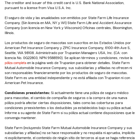
The creditor and issuer of this credit card is U.S. Bank National Association,
pursuant to a license from Visa U.S.A. Inc.
El seguro de vida y las anualidades son emitidos por State Farm Life Insurance
Company. (Sin licencia en MA, NY y WI) State Farm Life and Accident Assurance
Company (con licencia en New York y Wisconsin) Oficinas centrales, Bloomington,
Illinois.
Los productos de seguro de mascotas son suscritos en los Estados Unidos por
American Pet Insurance Company y ZPIC Insurance Company, 6100-4th Ave S,
Seattle, WA 98108. Administrado por Trupanion Managers USA, Inc. (CA: con
licencia No. 0G22803, NPN 9588590). Se aplican términos y condiciones, revise la
póliza completa
en la página web de Trupanion para obtener detalles. State Farm
Mutual Automobile Insurance Company, sus subsidiarias y afiliadas no ofrecen ni
son responsables financieramente por los productos de seguro de mascotas.
State Farm es una entidad independiente y no está afiliada con Trupanion ni con
American Pet Insurance.
Condiciones preexistentes:
Si actualmente tiene una póliza de seguro médico
para mascotas, el cambio de compañía de seguros o la compra de una nueva
póliza podría afectar ciertas disposiciones, tales como las coberturas para
condiciones preexistentes o los deducibles ya establecidos bajo su póliza actual.
Informe a su agente de State Farm si su póliza actual contiene disposiciones que le
convenga mantener.
State Farm (incluyendo State Farm Mutual Automobile Insurance Company y sus
subsidiarias y afiliadas) no se hace responsable y no respalda ni aprueba, implícita
ni explícitamente, el contenido de ningún sitio de terceros al que se haga referencia