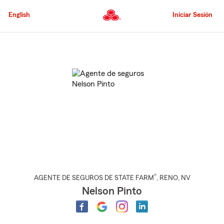
Pasar
al
English
Iniciar Sesión
contenido
principal
Comienzo
del
contenido
principal
®
AGENTE DE SEGUROS DE STATE FARM
,
RENO
, NV
Nelson Pinto