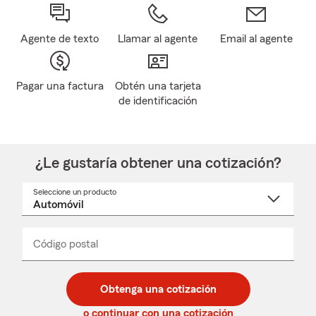
Agente de texto
Llamar al agente
Email al agente
Pagar una factura
Obtén una tarjeta
de identificación
¿Le gustaría obtener una cotización?
Seleccione un producto
Seleccione
un
nombre
de
producto
del
Código postal
Ingresa
Ingresa
_____
menú
un
un
desplegable
código
código
postal
postal
Obtenga una cotización
de
de
5
5
o continuar con una cotización