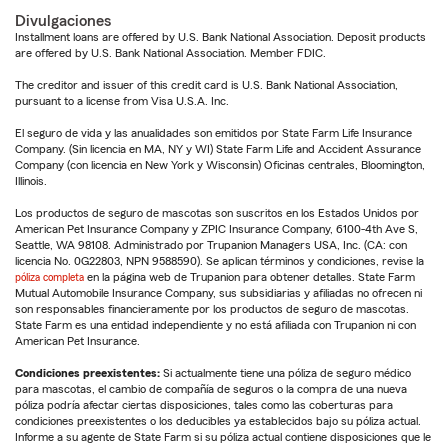
Divulgaciones
Installment loans are offered by U.S. Bank National Association. Deposit products
are offered by U.S. Bank National Association. Member FDIC.
The creditor and issuer of this credit card is U.S. Bank National Association,
pursuant to a license from Visa U.S.A. Inc.
El seguro de vida y las anualidades son emitidos por State Farm Life Insurance
Company. (Sin licencia en MA, NY y WI) State Farm Life and Accident Assurance
Company (con licencia en New York y Wisconsin) Oficinas centrales, Bloomington,
Illinois.
Los productos de seguro de mascotas son suscritos en los Estados Unidos por
American Pet Insurance Company y ZPIC Insurance Company, 6100-4th Ave S,
Seattle, WA 98108. Administrado por Trupanion Managers USA, Inc. (CA: con
licencia No. 0G22803, NPN 9588590). Se aplican términos y condiciones, revise la
póliza completa
en la página web de Trupanion para obtener detalles. State Farm
Mutual Automobile Insurance Company, sus subsidiarias y afiliadas no ofrecen ni
son responsables financieramente por los productos de seguro de mascotas.
State Farm es una entidad independiente y no está afiliada con Trupanion ni con
American Pet Insurance.
Condiciones preexistentes:
Si actualmente tiene una póliza de seguro médico
para mascotas, el cambio de compañía de seguros o la compra de una nueva
póliza podría afectar ciertas disposiciones, tales como las coberturas para
condiciones preexistentes o los deducibles ya establecidos bajo su póliza actual.
Informe a su agente de State Farm si su póliza actual contiene disposiciones que le