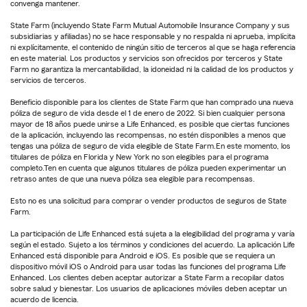
convenga mantener.
State Farm (incluyendo State Farm Mutual Automobile Insurance Company y sus
subsidiarias y afiliadas) no se hace responsable y no respalda ni aprueba, implícita
ni explícitamente, el contenido de ningún sitio de terceros al que se haga referencia
en este material. Los productos y servicios son ofrecidos por terceros y State
Farm no garantiza la mercantabilidad, la idoneidad ni la calidad de los productos y
servicios de terceros.
Beneficio disponible para los clientes de State Farm que han comprado una nueva
póliza de seguro de vida desde el 1 de enero de 2022. Si bien cualquier persona
mayor de 18 años puede unirse a Life Enhanced, es posible que ciertas funciones
de la aplicación, incluyendo las recompensas, no estén disponibles a menos que
tengas una póliza de seguro de vida elegible de State Farm.En este momento, los
titulares de póliza en Florida y New York no son elegibles para el programa
completo.Ten en cuenta que algunos titulares de póliza pueden experimentar un
retraso antes de que una nueva póliza sea elegible para recompensas.
Esto no es una solicitud para comprar o vender productos de seguros de State
Farm.
La participación de Life Enhanced está sujeta a la elegibilidad del programa y varía
según el estado. Sujeto a los términos y condiciones del acuerdo. La aplicación Life
Enhanced está disponible para Android e iOS. Es posible que se requiera un
dispositivo móvil iOS o Android para usar todas las funciones del programa Life
Enhanced. Los clientes deben aceptar autorizar a State Farm a recopilar datos
sobre salud y bienestar. Los usuarios de aplicaciones móviles deben aceptar un
acuerdo de licencia.