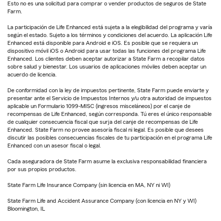
Esto no es una solicitud para comprar o vender productos de seguros de State
Farm.
La participación de Life Enhanced está sujeta a la elegibilidad del programa y varía
según el estado. Sujeto a los términos y condiciones del acuerdo. La aplicación Life
Enhanced está disponible para Android e iOS. Es posible que se requiera un
dispositivo móvil iOS o Android para usar todas las funciones del programa Life
Enhanced. Los clientes deben aceptar autorizar a State Farm a recopilar datos
sobre salud y bienestar. Los usuarios de aplicaciones móviles deben aceptar un
acuerdo de licencia.
De conformidad con la ley de impuestos pertinente, State Farm puede enviarte y
presentar ante el Servicio de Impuestos Internos y/u otra autoridad de impuestos
aplicable un Formulario 1099-MISC (ingresos misceláneos) por el canje de
recompensas de Life Enhanced, según corresponda. Tú eres el único responsable
de cualquier consecuencia fiscal que surja del canje de recompensas de Life
Enhanced. State Farm no provee asesoría fiscal ni legal. Es posible que desees
discutir las posibles consecuencias fiscales de tu participación en el programa Life
Enhanced con un asesor fiscal o legal.
Cada aseguradora de State Farm asume la exclusiva responsabilidad financiera
por sus propios productos.
State Farm Life Insurance Company (sin licencia en MA, NY ni WI)
State Farm Life and Accident Assurance Company (con licencia en NY y WI)
Bloomington, IL