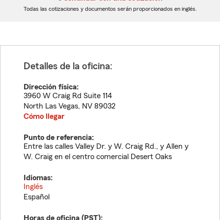
dígitos
dígitos
Todas las cotizaciones y documentos serán proporcionados en inglés.
Detalles de la oficina:
Dirección física:
3960 W Craig Rd Suite 114
North Las Vegas
,
NV
89032
Cómo llegar
Punto de referencia:
Entre las calles Valley Dr. y W. Craig Rd., y Allen y
W. Craig en el centro comercial Desert Oaks
Idiomas:
Inglés
Español
Horas de oficina (
PST
):