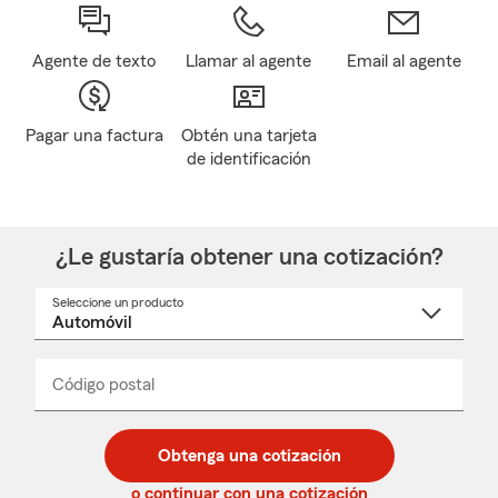
Agente de texto
Llamar al agente
Email al agente
Pagar una factura
Obtén una tarjeta
de identificación
¿Le gustaría obtener una cotización?
Seleccione un producto
Seleccione
un
nombre
de
producto
del
Código postal
Ingresa
Ingresa
_____
menú
un
un
desplegable
código
código
postal
postal
Obtenga una cotización
de
de
5
5
o continuar con una cotización