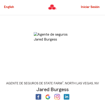
Pasar
al
English
Iniciar Sesión
contenido
principal
Comienzo
del
contenido
principal
®
AGENTE DE SEGUROS DE STATE FARM
,
NORTH LAS VEGAS
, NV
Jared Burgess