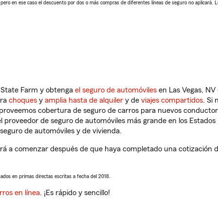
, pero en ese caso el descuento por dos o más compras de diferentes líneas de seguro no aplicará. 
n State Farm y obtenga
el seguro de automóviles
en Las Vegas, NV 
tra
choques
y
amplia hasta de alquiler
y de
viajes compartidos
. Si
s proveemos cobertura de seguro de carros para nuevos conductores
l proveedor de seguro de automóviles más grande en los Estados
seguro de automóviles y de vivienda.
rá a comenzar después de que haya completado una cotización de 
sados en primas directas escritas a fecha del 2018.
rros en línea
. ¡Es rápido y sencillo!