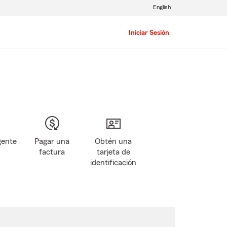
English
Iniciar Sesión
gente
Pagar una
Obtén una
factura
tarjeta de
identificación