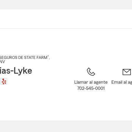
Pasar
al
contenido
principal
®
SEGUROS DE STATE FARM
,
 NV
ias-Lyke
Llamar al agente
Email al a
702-545-0001