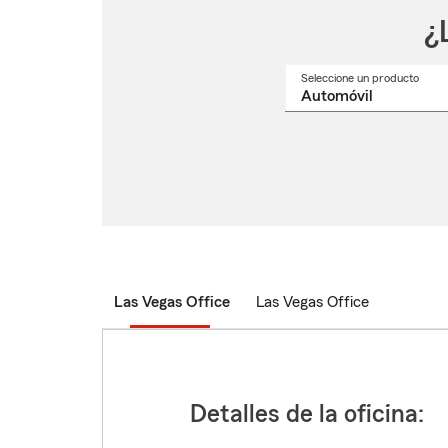
¿
Seleccione un producto
Selec
un
nomb
de
produ
del
menú
despl
Las Vegas Office
Las Vegas Office
Detalles de la oficina: