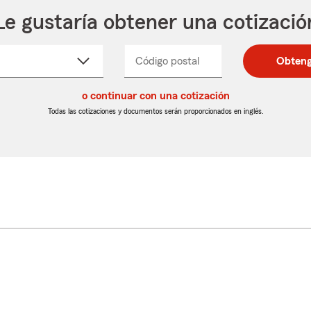
Le gustaría obtener una cotizació
cione
Código postal
Ingresa
Ingresa
Obteng
_____
un
un
re
código
código
cto
o continuar con una cotización
postal
postal
de
de
Todas las cotizaciones y documentos serán proporcionados en inglés.
egable
5
5
dígitos
dígitos