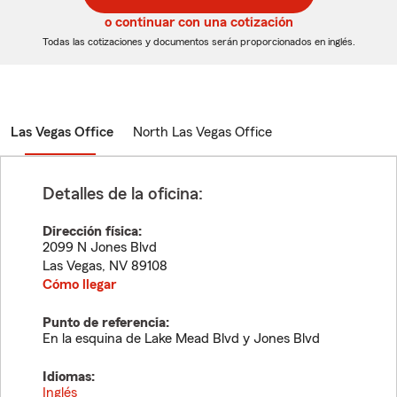
5
5
o continuar con una cotización
dígitos
dígitos
Todas las cotizaciones y documentos serán proporcionados en inglés.
Las Vegas Office
North Las Vegas Office
Detalles de la oficina:
Dirección física:
2099 N Jones Blvd
Las Vegas
,
NV
89108
Cómo llegar
Punto de referencia:
En la esquina de Lake Mead Blvd y Jones Blvd
Idiomas:
Inglés