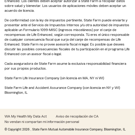
Enhanced. Los clientes deben aceptar autorizar a State Farm a recopilar datos
sobre salud y bienestar. Los usuarios de aplicaciones móviles deben aceptar un
acuerdo de licencia.
De conformidad con la ley de impuestos pertinente, State Farm puede enviarte y
presentar ante el Servicio de Impuestos Internos y/u otra autoridad de impuestos
aplicable un Formulario 1099-MISC (ingresos misceláneos) por el canje de
recompensas de Life Enhanced, según corresponda. Tú eres el único responsable
de cualquier consecuencia fiscal que surja del canje de recompensas de Life
Enhanced. State Farm no provee asesoría fiscal ni legal. Es posible que desees
discutir las posibles consecuencias fiscales de tu participación en el programa Life
Enhanced con un asesor fiscal o legal.
Cada aseguradora de State Farm asume la exclusiva responsabilidad financiera
por sus propios productos.
State Farm Life Insurance Company (sin licencia en MA, NY ni WI)
State Farm Life and Accident Assurance Company (con licencia en NY y WI)
Bloomington, IL
WA My Health My Data Act
Aviso de recopilación de CA
No vendan ni compartan mi información personal
© Copyright
2026
, State Farm Mutual Automobile Insurance Company, Bloomington, IL