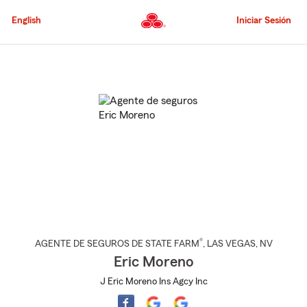
Pasar
al
English
Iniciar Sesión
contenido
principal
Comienzo
del
contenido
principal
®
AGENTE DE SEGUROS DE STATE FARM
,
LAS VEGAS
, NV
Eric Moreno
J Eric Moreno Ins Agcy Inc