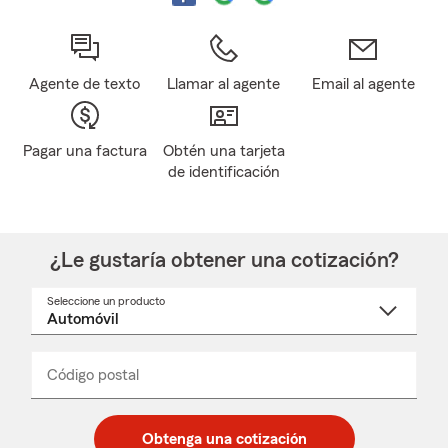
Agente de texto
Llamar al agente
Email al agente
Pagar una factura
Obtén una tarjeta
de identificación
¿Le gustaría obtener una cotización?
Seleccione un producto
Seleccione
un
nombre
de
producto
del
Código postal
Ingresa
Ingresa
_____
menú
un
un
desplegable
código
código
postal
postal
Obtenga una cotización
de
de