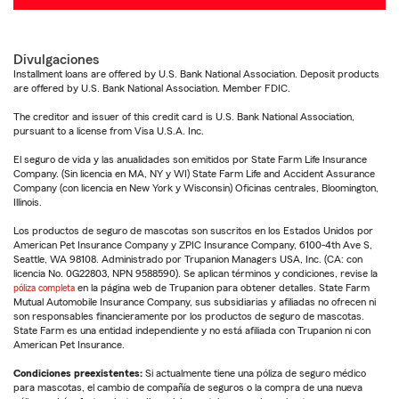
Divulgaciones
Installment loans are offered by U.S. Bank National Association. Deposit products
are offered by U.S. Bank National Association. Member FDIC.
The creditor and issuer of this credit card is U.S. Bank National Association,
pursuant to a license from Visa U.S.A. Inc.
El seguro de vida y las anualidades son emitidos por State Farm Life Insurance
Company. (Sin licencia en MA, NY y WI) State Farm Life and Accident Assurance
Company (con licencia en New York y Wisconsin) Oficinas centrales, Bloomington,
Illinois.
Los productos de seguro de mascotas son suscritos en los Estados Unidos por
American Pet Insurance Company y ZPIC Insurance Company, 6100-4th Ave S,
Seattle, WA 98108. Administrado por Trupanion Managers USA, Inc. (CA: con
licencia No. 0G22803, NPN 9588590). Se aplican términos y condiciones, revise la
póliza completa
en la página web de Trupanion para obtener detalles. State Farm
Mutual Automobile Insurance Company, sus subsidiarias y afiliadas no ofrecen ni
son responsables financieramente por los productos de seguro de mascotas.
State Farm es una entidad independiente y no está afiliada con Trupanion ni con
American Pet Insurance.
Condiciones preexistentes:
Si actualmente tiene una póliza de seguro médico
para mascotas, el cambio de compañía de seguros o la compra de una nueva