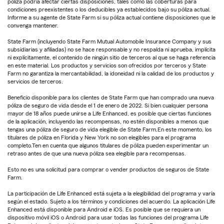
póliza podría afectar ciertas disposiciones, tales como las coberturas para
condiciones preexistentes o los deducibles ya establecidos bajo su póliza actual.
Informe a su agente de State Farm si su póliza actual contiene disposiciones que le
convenga mantener.
State Farm (incluyendo State Farm Mutual Automobile Insurance Company y sus
subsidiarias y afiliadas) no se hace responsable y no respalda ni aprueba, implícita
ni explícitamente, el contenido de ningún sitio de terceros al que se haga referencia
en este material. Los productos y servicios son ofrecidos por terceros y State
Farm no garantiza la mercantabilidad, la idoneidad ni la calidad de los productos y
servicios de terceros.
Beneficio disponible para los clientes de State Farm que han comprado una nueva
póliza de seguro de vida desde el 1 de enero de 2022. Si bien cualquier persona
mayor de 18 años puede unirse a Life Enhanced, es posible que ciertas funciones
de la aplicación, incluyendo las recompensas, no estén disponibles a menos que
tengas una póliza de seguro de vida elegible de State Farm.En este momento, los
titulares de póliza en Florida y New York no son elegibles para el programa
completo.Ten en cuenta que algunos titulares de póliza pueden experimentar un
retraso antes de que una nueva póliza sea elegible para recompensas.
Esto no es una solicitud para comprar o vender productos de seguros de State
Farm.
La participación de Life Enhanced está sujeta a la elegibilidad del programa y varía
según el estado. Sujeto a los términos y condiciones del acuerdo. La aplicación Life
Enhanced está disponible para Android e iOS. Es posible que se requiera un
dispositivo móvil iOS o Android para usar todas las funciones del programa Life