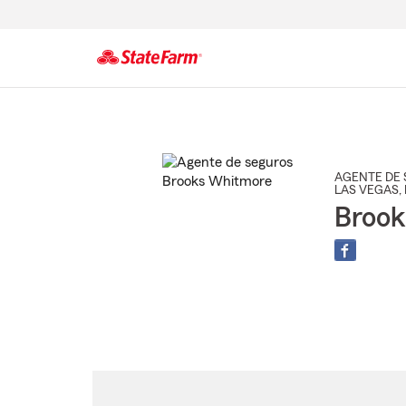
Comienzo
del
contenido
principal
AGENTE DE 
LAS VEGAS
,
Broo