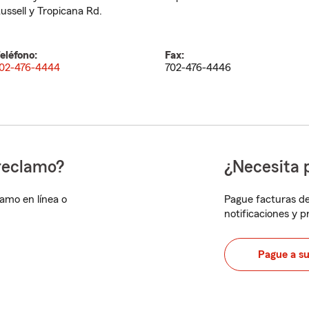
ussell y Tropicana Rd.
eléfono:
Fax:
02-476-4444
702-476-4446
reclamo?
¿Necesita 
lamo en línea o
Pague facturas de
notificaciones y 
Pague a s