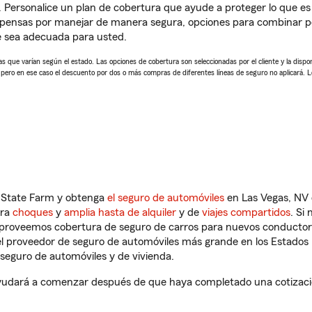
. Personalice un plan de cobertura que ayude a proteger lo que es 
mpensas por manejar de manera segura, opciones para combinar p
e sea adecuada para usted.
 que varían según el estado. Las opciones de cobertura son seleccionadas por el cliente y la disponib
, pero en ese caso el descuento por dos o más compras de diferentes líneas de seguro no aplicará. 
n State Farm y obtenga
el seguro de automóviles
en Las Vegas, NV 
tra
choques
y
amplia hasta de alquiler
y de
viajes compartidos
. Si
s proveemos cobertura de seguro de carros para nuevos conductores
l proveedor de seguro de automóviles más grande en los Estados
seguro de automóviles y de vivienda.
udará a comenzar después de que haya completado una cotización