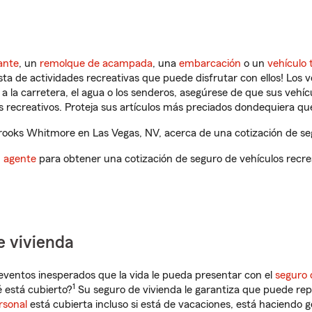
ante
, un
remolque de acampada
, una
embarcación
o un
vehículo 
ista de actividades recreativas que puede disfrutar con ellos! Los 
a la carretera, el agua o los senderos, asegúrese de que sus vehí
 recreativos. Proteja sus artículos más preciados dondequiera qu
ooks Whitmore en Las Vegas, NV, acerca de una cotización de seg
n agente
para obtener una cotización de seguro de vehículos recre
e vivienda
eventos inesperados que la vida le pueda presentar con el
seguro 
1
 está cubierto?
Su seguro de vivienda le garantiza que puede rep
rsonal
está cubierta incluso si está de vacaciones, está haciendo g