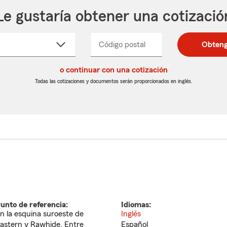
Le gustaría obtener una cotizació
cione
Código postal
Ingresa
Ingresa
Obteng
_____
un
un
re
código
código
cto
o continuar con una cotización
postal
postal
de
de
Todas las cotizaciones y documentos serán proporcionados en inglés.
egable
5
5
dígitos
dígitos
unto de referencia:
Idiomas:
n la esquina suroeste de
Inglés
astern y Rawhide. Entre
Español