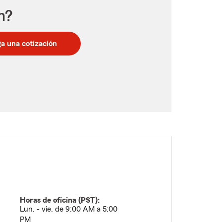
n?
a una cotización
Horas de oficina (
PST
):
Lun. - vie. de 9:00 AM a 5:00
PM