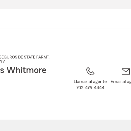
Pasar
al
contenido
principal
®
SEGUROS DE STATE FARM
,
 NV
ks Whitmore
Llamar al agente
Email al a
702-476-4444