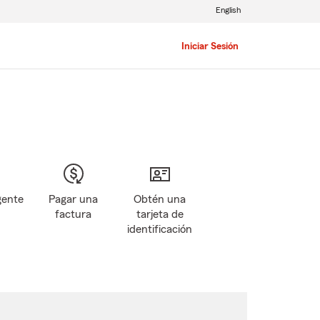
English
Iniciar Sesión
gente
Pagar una
Obtén una
factura
tarjeta de
identificación