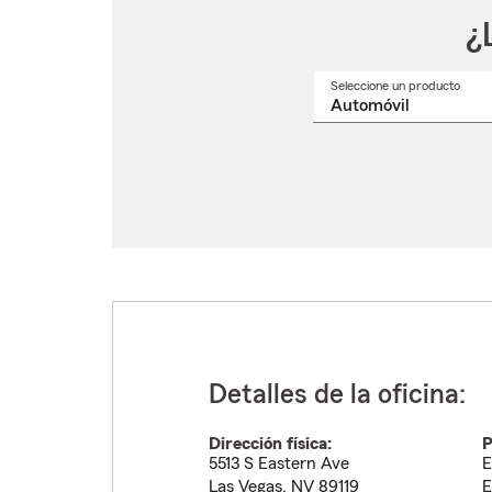
¿
Seleccione un producto
Selec
un
nomb
de
produ
del
menú
despl
Detalles de la oficina:
Dirección física:
P
5513 S Eastern Ave
E
Las Vegas
,
NV
89119
E