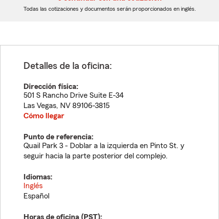
dígitos
dígitos
Todas las cotizaciones y documentos serán proporcionados en inglés.
Detalles de la oficina:
Dirección física:
501 S Rancho Drive Suite E-34
Las Vegas
,
NV
89106-3815
Cómo llegar
Punto de referencia:
Quail Park 3 - Doblar a la izquierda en Pinto St. y
seguir hacia la parte posterior del complejo.
Idiomas:
Inglés
Español
Horas de oficina (
PST
):