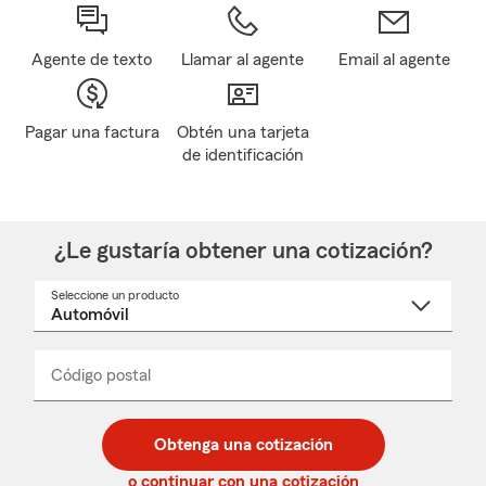
Agente de texto
Llamar al agente
Email al agente
Pagar una factura
Obtén una tarjeta
de identificación
¿Le gustaría obtener una cotización?
Seleccione un producto
Seleccione
un
nombre
de
producto
del
Código postal
Ingresa
Ingresa
_____
menú
un
un
desplegable
código
código
postal
postal
Obtenga una cotización
de
de
5
5
o continuar con una cotización