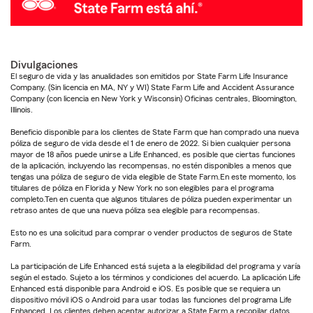
Divulgaciones
El seguro de vida y las anualidades son emitidos por State Farm Life Insurance
Company. (Sin licencia en MA, NY y WI) State Farm Life and Accident Assurance
Company (con licencia en New York y Wisconsin) Oficinas centrales, Bloomington,
Illinois.
Beneficio disponible para los clientes de State Farm que han comprado una nueva
póliza de seguro de vida desde el 1 de enero de 2022. Si bien cualquier persona
mayor de 18 años puede unirse a Life Enhanced, es posible que ciertas funciones
de la aplicación, incluyendo las recompensas, no estén disponibles a menos que
tengas una póliza de seguro de vida elegible de State Farm.En este momento, los
titulares de póliza en Florida y New York no son elegibles para el programa
completo.Ten en cuenta que algunos titulares de póliza pueden experimentar un
retraso antes de que una nueva póliza sea elegible para recompensas.
Esto no es una solicitud para comprar o vender productos de seguros de State
Farm.
La participación de Life Enhanced está sujeta a la elegibilidad del programa y varía
según el estado. Sujeto a los términos y condiciones del acuerdo. La aplicación Life
Enhanced está disponible para Android e iOS. Es posible que se requiera un
dispositivo móvil iOS o Android para usar todas las funciones del programa Life
Enhanced. Los clientes deben aceptar autorizar a State Farm a recopilar datos