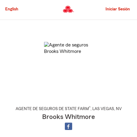
Pasar
al
English
Iniciar Sesión
contenido
principal
Comienzo
del
contenido
principal
®
AGENTE DE SEGUROS DE STATE FARM
,
LAS VEGAS
, NV
Brooks Whitmore