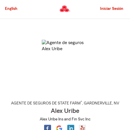
Pasar
al
English
Iniciar Sesión
contenido
principal
Comienzo
del
contenido
principal
®
AGENTE DE SEGUROS DE STATE FARM
,
GARDNERVILLE
, NV
Alex Uribe
Alex Uribe Ins and Fin Svc Inc