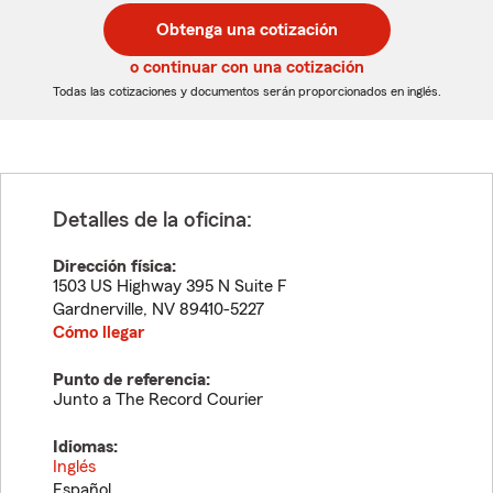
postal
postal
Obtenga una cotización
de
de
5
5
o continuar con una cotización
dígitos
dígitos
Todas las cotizaciones y documentos serán proporcionados en inglés.
Detalles de la oficina:
Dirección física:
1503 US Highway 395 N Suite F
Gardnerville
,
NV
89410-5227
Cómo llegar
Punto de referencia:
Junto a The Record Courier
Idiomas:
Inglés
Español