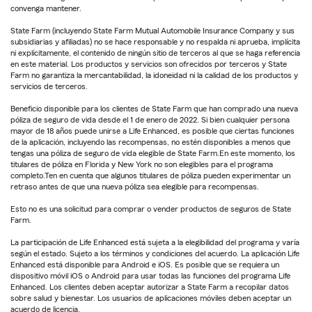
convenga mantener.
State Farm (incluyendo State Farm Mutual Automobile Insurance Company y sus
subsidiarias y afiliadas) no se hace responsable y no respalda ni aprueba, implícita
ni explícitamente, el contenido de ningún sitio de terceros al que se haga referencia
en este material. Los productos y servicios son ofrecidos por terceros y State
Farm no garantiza la mercantabilidad, la idoneidad ni la calidad de los productos y
servicios de terceros.
Beneficio disponible para los clientes de State Farm que han comprado una nueva
póliza de seguro de vida desde el 1 de enero de 2022. Si bien cualquier persona
mayor de 18 años puede unirse a Life Enhanced, es posible que ciertas funciones
de la aplicación, incluyendo las recompensas, no estén disponibles a menos que
tengas una póliza de seguro de vida elegible de State Farm.En este momento, los
titulares de póliza en Florida y New York no son elegibles para el programa
completo.Ten en cuenta que algunos titulares de póliza pueden experimentar un
retraso antes de que una nueva póliza sea elegible para recompensas.
Esto no es una solicitud para comprar o vender productos de seguros de State
Farm.
La participación de Life Enhanced está sujeta a la elegibilidad del programa y varía
según el estado. Sujeto a los términos y condiciones del acuerdo. La aplicación Life
Enhanced está disponible para Android e iOS. Es posible que se requiera un
dispositivo móvil iOS o Android para usar todas las funciones del programa Life
Enhanced. Los clientes deben aceptar autorizar a State Farm a recopilar datos
sobre salud y bienestar. Los usuarios de aplicaciones móviles deben aceptar un
acuerdo de licencia.