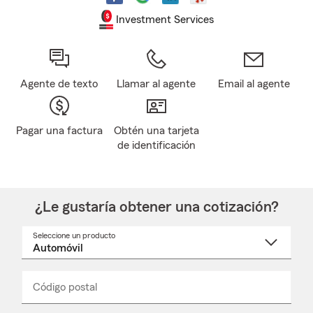
Investment Services
Agente de texto
Llamar al agente
Email al agente
Pagar una factura
Obtén una tarjeta
de identificación
¿Le gustaría obtener una cotización?
Seleccione un producto
Seleccione
un
nombre
de
producto
del
Código postal
Ingresa
Ingresa
_____
menú
un
un
desplegable
código
código