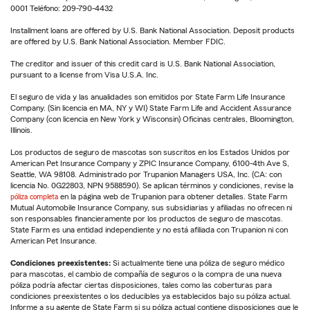
0001 Teléfono: 209-790-4432
Installment loans are offered by U.S. Bank National Association. Deposit products
are offered by U.S. Bank National Association. Member FDIC.
The creditor and issuer of this credit card is U.S. Bank National Association,
pursuant to a license from Visa U.S.A. Inc.
El seguro de vida y las anualidades son emitidos por State Farm Life Insurance
Company. (Sin licencia en MA, NY y WI) State Farm Life and Accident Assurance
Company (con licencia en New York y Wisconsin) Oficinas centrales, Bloomington,
Illinois.
Los productos de seguro de mascotas son suscritos en los Estados Unidos por
American Pet Insurance Company y ZPIC Insurance Company, 6100-4th Ave S,
Seattle, WA 98108. Administrado por Trupanion Managers USA, Inc. (CA: con
licencia No. 0G22803, NPN 9588590). Se aplican términos y condiciones, revise la
póliza completa
en la página web de Trupanion para obtener detalles. State Farm
Mutual Automobile Insurance Company, sus subsidiarias y afiliadas no ofrecen ni
son responsables financieramente por los productos de seguro de mascotas.
State Farm es una entidad independiente y no está afiliada con Trupanion ni con
American Pet Insurance.
Condiciones preexistentes:
Si actualmente tiene una póliza de seguro médico
para mascotas, el cambio de compañía de seguros o la compra de una nueva
póliza podría afectar ciertas disposiciones, tales como las coberturas para
condiciones preexistentes o los deducibles ya establecidos bajo su póliza actual.
Informe a su agente de State Farm si su póliza actual contiene disposiciones que le