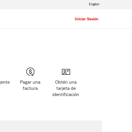
English
Iniciar Sesión
gente
Pagar una
Obtén una
factura
tarjeta de
identificación