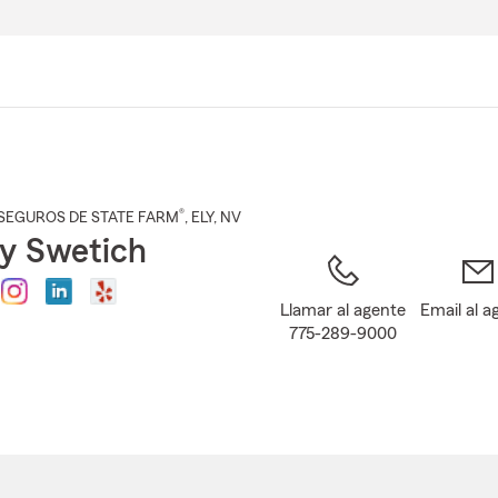
Pasar
al
contenido
principal
®
SEGUROS DE STATE FARM
,
ELY
, NV
ny Swetich
Llamar al agente
Email al a
775-289-9000