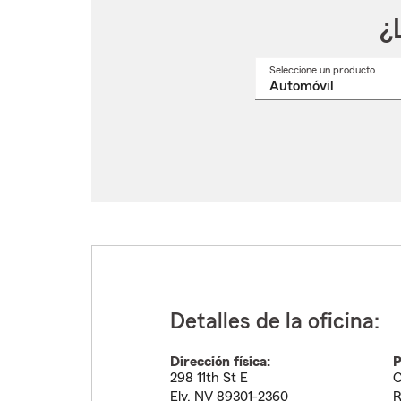
¿
Seleccione un producto
Selec
un
nomb
de
produ
del
menú
despl
Detalles de la oficina:
Dirección física:
P
298 11th St E
C
Ely
,
NV
89301-2360
R