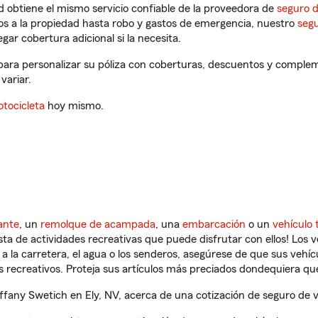
 obtiene el mismo servicio confiable de la proveedora de
seguro 
os a la propiedad hasta robo y gastos de emergencia, nuestro
segu
gar cobertura adicional si la necesita.
 para personalizar su póliza con coberturas, descuentos y comple
variar.
tocicleta
hoy mismo.
ante
, un
remolque de acampada
, una
embarcación
o un
vehículo 
ista de actividades recreativas que puede disfrutar con ellos! Los 
a la carretera, el agua o los senderos, asegúrese de que sus vehí
 recreativos. Proteja sus artículos más preciados dondequiera qu
fany Swetich en Ely, NV, acerca de una cotización de seguro de v