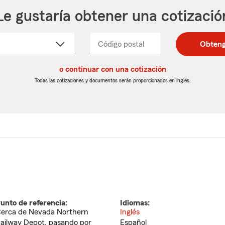
Le gustaría obtener una cotizació
cione
Código postal
Ingresa
Ingresa
Obteng
_____
un
un
re
código
código
cto
o continuar con una cotización
postal
postal
de
de
Todas las cotizaciones y documentos serán proporcionados en inglés.
egable
5
5
dígitos
dígitos
unto de referencia:
Idiomas:
erca de Nevada Northern
Inglés
ailway Depot, pasando por
Español