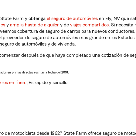
n State Farm y obtenga
el seguro de automóviles
en Ely, NV que sa
ues
y
amplia hasta de alquiler
y de
viajes compartidos
. Si necesita
roveemos cobertura de seguro de carros para nuevos conductores, v
l proveedor de seguro de automóviles más grande en los Estados
seguro de automóviles y de vivienda.
 comenzar después de que haya completado una cotización de segur
sados en primas directas escritas a fecha del 2018.
rros en línea
. ¡Es rápido y sencillo!
ro de motocicleta desde 1962? State Farm ofrece seguro de motoci