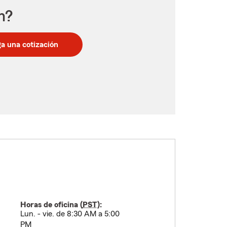
n?
a una cotización
Horas de oficina (
PST
):
Lun. - vie. de 8:30 AM a 5:00
PM