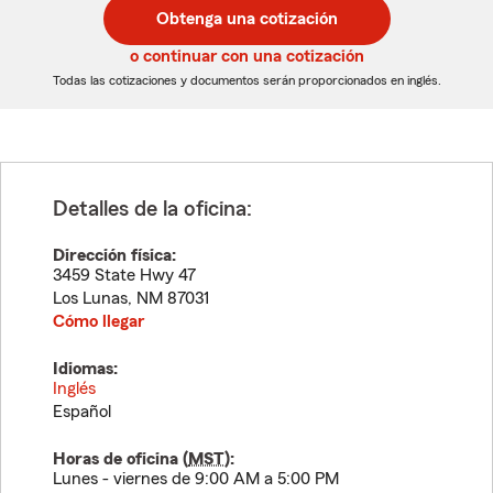
postal
postal
Obtenga una cotización
de
de
5
5
o continuar con una cotización
dígitos
dígitos
Todas las cotizaciones y documentos serán proporcionados en inglés.
Detalles de la oficina:
Dirección física:
3459 State Hwy 47
Los Lunas
,
NM
87031
Cómo llegar
Idiomas:
Inglés
Español
Horas de oficina (
MST
):
Lunes - viernes de 9:00 AM a 5:00 PM