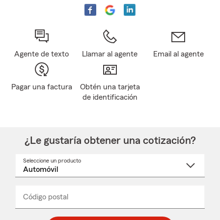
Agente de texto
Llamar al agente
Email al agente
Pagar una factura
Obtén una tarjeta
de identificación
¿Le gustaría obtener una cotización?
Seleccione un producto
Seleccione
un
nombre
de
producto
del
Código postal
Ingresa
Ingresa
_____
menú
un
un
desplegable
código
código