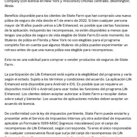
Company (con licencia en New York y Wisconsin) Oficinas centrales, Bloomington,
Illinois.
Beneficio disponible para los clientes de State Farm que han comprado una nueva
póliza de seguro de vida desde el 1 de enero de 2022. Si bien cualquier persona
mayor de 18 años puede unirse a Life Enhanced, es posible que ciertas funciones
de la aplicación, incluyendo las recompensas, no estén disponibles a menos que
tengas una póliza de seguro de vida elegible de State Farm.En este momento, los
titulares de póliza en Florida y New York no son elegibles para el programa
completo.Ten en cuenta que algunos titulares de póliza pueden experimentar un
retraso antes de que una nueva póliza sea elegible para recompensas.
Esto no es una solicitud para comprar o vender productos de seguros de State
Farm.
La participación de Life Enhanced está sujeta a la elegibilidad del programa y varía
según el estado. Sujeto a los términos y condiciones del acuerdo. La aplicación Life
Enhanced está disponible para Android e iOS. Es posible que se requiera un
dispositivo móvil iOS o Android para usar todas las funciones del programa Life
Enhanced. Los clientes deben aceptar autorizar a State Farm a recopilar datos
sobre salud y bienestar. Los usuarios de aplicaciones móviles deben aceptar un
acuerdo de licencia.
De conformidad con la ley de impuestos pertinente, State Farm puede enviarte y
presentar ante el Servicio de Impuestos Internos y/u otra autoridad de impuestos
aplicable un Formulario 1099-MISC (ingresos misceláneos) por el canje de
recompensas de Life Enhanced, según corresponda. Tú eres el único responsable
de cualquier consecuencia fiscal que surja del canje de recompensas de Life