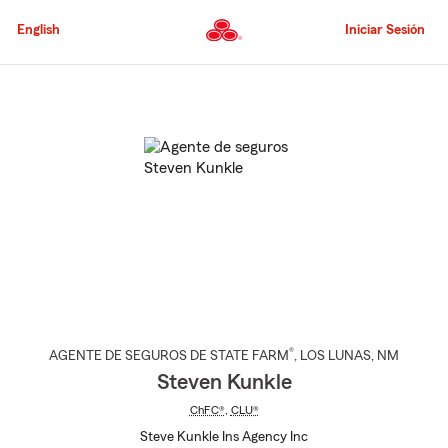
Pasar
al
English
Iniciar Sesión
contenido
principal
Comienzo
del
contenido
principal
®
AGENTE DE SEGUROS DE STATE FARM
,
LOS LUNAS
, NM
Steven Kunkle
ChFC®
,
CLU®
Steve Kunkle Ins Agency Inc