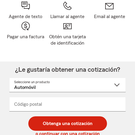
Agente de texto
Llamar al agente
Email al agente
Pagar una factura
Obtén una tarjeta
de identificación
¿Le gustaría obtener una cotización?
Seleccione un producto
Seleccione
un
nombre
de
producto
del
Código postal
Ingresa
Ingresa
_____
menú
un
un
desplegable
código
código
postal
postal
Obtenga una cotización
de
de
5
5
o continuar con una cotización