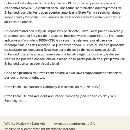
Enhanced está disponible para Android e iOS. Es posible que se requiera un
dispositivo móvil iOS o Android para usar todas las funciones del programa Life
Enhanced. Los clientes deben aceptar autorizar a State Farm a recopilar datos
sobre salud y bienestar. Los usuarios de aplicaciones móviles deben aceptar un
acuerdo de licencia.
De conformidad con la ley de impuestos pertinente, State Farm puede enviarte y
presentar ante el Servicio de Impuestos Internos y/u otra autoridad de impuestos
aplicable un Formulario 1099-MISC (ingresos misceláneos) por el canje de
recompensas de Life Enhanced, según corresponda. Tú eres el único responsable
de cualquier consecuencia fiscal que surja del canje de recompensas de Life
Enhanced. State Farm no provee asesoría fiscal ni legal. Es posible que desees
discutir las posibles consecuencias fiscales de tu participación en el programa Life
Enhanced con un asesor fiscal o legal.
Cada aseguradora de State Farm asume la exclusiva responsabilidad financiera
por sus propios productos.
State Farm Life Insurance Company (sin licencia en MA, NY ni WI)
State Farm Life and Accident Assurance Company (con licencia en NY y WI)
Bloomington, IL
WA My Health My Data Act
Aviso de recopilación de CA
No vendan ni compartan mi información personal