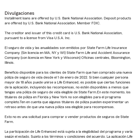
Divulgaciones
Installment loans are offered by U.S. Bank National Association. Deposit products
are offered by U.S. Bank National Association. Member FDIC.
The creditor and issuer of this credit card is U.S. Bank National Association,
pursuant to a license from Visa U.S.A. Inc.
El seguro de vida y las anualidades son emitidos por State Farm Life Insurance
Company. (Sin licencia en MA, NY y WI) State Farm Life and Accident Assurance
Company (con licencia en New York y Wisconsin) Oficinas centrales, Bloomington,
Illinois.
Beneficio disponible para los clientes de State Farm que han comprado una nueva
póliza de seguro de vida desde el 1 de enero de 2022. Si bien cualquier persona
mayor de 18 años puede unirse a Life Enhanced, es posible que ciertas funciones
de la aplicación, incluyendo las recompensas, no estén disponibles a menos que
tengas una póliza de seguro de vida elegible de State Farm.En este momento, los
titulares de póliza en Florida y New York no son elegibles para el programa
completo.Ten en cuenta que algunos titulares de póliza pueden experimentar un
retraso antes de que una nueva póliza sea elegible para recompensas.
Esto no es una solicitud para comprar o vender productos de seguros de State
Farm.
La participación de Life Enhanced está sujeta a la elegibilidad del programa y varía
según el estado. Sujeto a los términos y condiciones del acuerdo. La aplicación Life