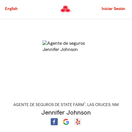
Pasar
al
English
Iniciar Sesión
contenido
principal
Comienzo
del
contenido
principal
®
AGENTE DE SEGUROS DE STATE FARM
,
LAS CRUCES
, NM
Jennifer Johnson