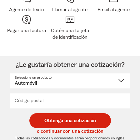
Agente de texto
Llamar al agente
Email al agente
Pagar una factura
Obtén una tarjeta
de identificación
¿Le gustaría obtener una cotización?
Seleccione un producto
Seleccione
un
nombre
de
producto
del
Código postal
Ingresa
Ingresa
_____
menú
un
un
desplegable
código
código
postal
postal
Obtenga una cotización
de
de
5
5
o continuar con una cotización
dígitos
dígitos
Todas las cotizaciones y documentos serán proporcionados en inglés.