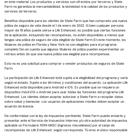
en este material. Los productos y servicios son ofrecidos por terceros y State
Farm no garantiza la mercantabilidad, la idoneidad ni la calidad de los productos y
servicios de terceros.
Beneficio disponible para los clientes de State Farm que han comprado una nueva
póliza de seguro de vida desde el 1 de enero de 2022. Si bien cualquier persona
mayor de 18 años puede unirse a Life Enhanced, es posible que ciertas funciones
de la aplicación, incluyendo las recompensas, no estén disponibles a menos que
tengas una póliza de seguro de vida elegible de State Farm.En este momento, los
titulares de póliza en Florida y New York no son elegibles para el programa
completo.Ten en cuenta que algunos titulares de póliza pueden experimentar un
retraso antes de que una nueva póliza sea elegible para recompensas.
Esto no es una solicitud para comprar o vender productos de seguros de State
Farm.
La participación de Life Enhanced está sujeta a la elegibilidad del programa y varía
según el estado. Sujeto a los términos y condiciones del acuerdo. La aplicación Life
Enhanced está disponible para Android e iOS. Es posible que se requiera un
dispositivo móvil iOS o Android para usar todas las funciones del programa Life
Enhanced. Los clientes deben aceptar autorizar a State Farm a recopilar datos
sobre salud y bienestar. Los usuarios de aplicaciones móviles deben aceptar un
acuerdo de licencia.
De conformidad con la ley de impuestos pertinente, State Farm puede enviarte y
presentar ante el Servicio de Impuestos Internos y/u otra autoridad de impuestos
aplicable un Formulario 1099-MISC (ingresos misceláneos) por el canje de
recompensas de Life Enhanced, según corresponda. Tú eres el único responsable