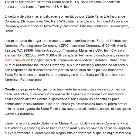
The creditor and issuer of this credit card is U.S. Bank National Association,
pursuant to a license from Visa U.S.A. Inc.
El seguro de vida y las anualidades son emitidos por State Farm Life Insurance
Company. (Sin licencia en MA, NY y WI) State Farm Life and Accident Assurance
Company (con licencia en New York y Wisconsin) Oficinas centrales, Bloomington,
Illinois.
Los productos de seguro de mascotas son suscritos en los Estados Unidos por
American Pet Insurance Company y ZPIC Insurance Company, 6100-4th Ave S,
Seattle, WA 98108. Administrado por Trupanion Managers USA, Inc. (CA: con
licencia No. 0G22803, NPN 9588590). Se aplican términos y condiciones, revise la
póliza completa
en la página web de Trupanion para obtener detalles. State Farm
Mutual Automobile Insurance Company, sus subsidiarias y afiliadas no ofrecen ni
son responsables financieramente por los productos de seguro de mascotas.
State Farm es una entidad independiente y no está afiliada con Trupanion ni con
American Pet Insurance.
Condiciones preexistentes:
Si actualmente tiene una póliza de seguro médico
para mascotas, el cambio de compañía de seguros o la compra de una nueva
póliza podría afectar ciertas disposiciones, tales como las coberturas para
condiciones preexistentes o los deducibles ya establecidos bajo su póliza actual.
Informe a su agente de State Farm si su póliza actual contiene disposiciones que le
convenga mantener.
State Farm (incluyendo State Farm Mutual Automobile Insurance Company y sus
subsidiarias y afiliadas) no se hace responsable y no respalda ni aprueba, implícita
ni explícitamente, el contenido de ningún sitio de terceros al que se haga referencia