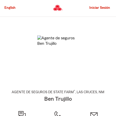
Pasar
al
English
Iniciar Sesión
contenido
principal
Comienzo
del
contenido
principal
®
AGENTE DE SEGUROS DE STATE FARM
,
LAS CRUCES
, NM
Ben Trujillo