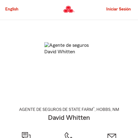
Pasar
al
English
Iniciar Sesión
contenido
principal
Comienzo
del
contenido
principal
®
AGENTE DE SEGUROS DE STATE FARM
,
HOBBS
, NM
David Whitten