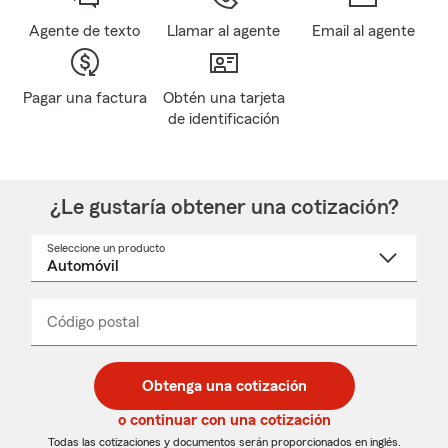
Agente de texto
Llamar al agente
Email al agente
Pagar una factura
Obtén una tarjeta
de identificación
¿Le gustaría obtener una cotización?
Seleccione un producto
Seleccione
un
nombre
de
producto
del
Código postal
Ingresa
Ingresa
_____
menú
un
un
desplegable
código
código
postal
postal
Obtenga una cotización
de
de
5
5
o continuar con una cotización
dígitos
dígitos
Todas las cotizaciones y documentos serán proporcionados en inglés.