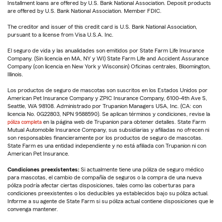
Installment loans are offered by U.S. Bank National Association. Deposit products
are offered by U.S. Bank National Association. Member FDIC.
The creditor and issuer of this credit card is U.S. Bank National Association,
pursuant to a license from Visa U.S.A. Inc.
El seguro de vida y las anualidades son emitidos por State Farm Life Insurance
Company. (Sin licencia en MA, NY y WI) State Farm Life and Accident Assurance
Company (con licencia en New York y Wisconsin) Oficinas centrales, Bloomington,
Illinois.
Los productos de seguro de mascotas son suscritos en los Estados Unidos por
American Pet Insurance Company y ZPIC Insurance Company, 6100-4th Ave S,
Seattle, WA 98108. Administrado por Trupanion Managers USA, Inc. (CA: con
licencia No. 0G22803, NPN 9588590). Se aplican términos y condiciones, revise la
póliza completa
en la página web de Trupanion para obtener detalles. State Farm
Mutual Automobile Insurance Company, sus subsidiarias y afiliadas no ofrecen ni
son responsables financieramente por los productos de seguro de mascotas.
State Farm es una entidad independiente y no está afiliada con Trupanion ni con
American Pet Insurance.
Condiciones preexistentes:
Si actualmente tiene una póliza de seguro médico
para mascotas, el cambio de compañía de seguros o la compra de una nueva
póliza podría afectar ciertas disposiciones, tales como las coberturas para
condiciones preexistentes o los deducibles ya establecidos bajo su póliza actual.
Informe a su agente de State Farm si su póliza actual contiene disposiciones que le
convenga mantener.