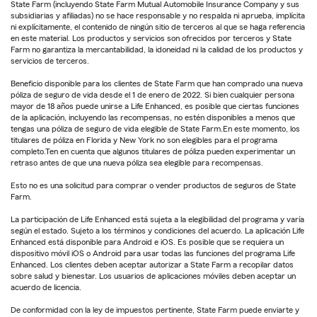
State Farm (incluyendo State Farm Mutual Automobile Insurance Company y sus
subsidiarias y afiliadas) no se hace responsable y no respalda ni aprueba, implícita
ni explícitamente, el contenido de ningún sitio de terceros al que se haga referencia
en este material. Los productos y servicios son ofrecidos por terceros y State
Farm no garantiza la mercantabilidad, la idoneidad ni la calidad de los productos y
servicios de terceros.
Beneficio disponible para los clientes de State Farm que han comprado una nueva
póliza de seguro de vida desde el 1 de enero de 2022. Si bien cualquier persona
mayor de 18 años puede unirse a Life Enhanced, es posible que ciertas funciones
de la aplicación, incluyendo las recompensas, no estén disponibles a menos que
tengas una póliza de seguro de vida elegible de State Farm.En este momento, los
titulares de póliza en Florida y New York no son elegibles para el programa
completo.Ten en cuenta que algunos titulares de póliza pueden experimentar un
retraso antes de que una nueva póliza sea elegible para recompensas.
Esto no es una solicitud para comprar o vender productos de seguros de State
Farm.
La participación de Life Enhanced está sujeta a la elegibilidad del programa y varía
según el estado. Sujeto a los términos y condiciones del acuerdo. La aplicación Life
Enhanced está disponible para Android e iOS. Es posible que se requiera un
dispositivo móvil iOS o Android para usar todas las funciones del programa Life
Enhanced. Los clientes deben aceptar autorizar a State Farm a recopilar datos
sobre salud y bienestar. Los usuarios de aplicaciones móviles deben aceptar un
acuerdo de licencia.
De conformidad con la ley de impuestos pertinente, State Farm puede enviarte y