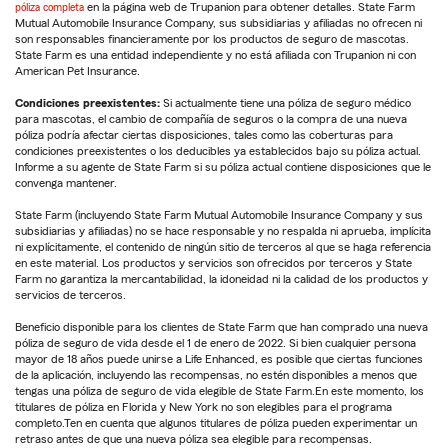
póliza completa
en la página web de Trupanion para obtener detalles. State Farm
Mutual Automobile Insurance Company, sus subsidiarias y afiliadas no ofrecen ni
son responsables financieramente por los productos de seguro de mascotas.
State Farm es una entidad independiente y no está afiliada con Trupanion ni con
American Pet Insurance.
Condiciones preexistentes:
Si actualmente tiene una póliza de seguro médico
para mascotas, el cambio de compañía de seguros o la compra de una nueva
póliza podría afectar ciertas disposiciones, tales como las coberturas para
condiciones preexistentes o los deducibles ya establecidos bajo su póliza actual.
Informe a su agente de State Farm si su póliza actual contiene disposiciones que le
convenga mantener.
State Farm (incluyendo State Farm Mutual Automobile Insurance Company y sus
subsidiarias y afiliadas) no se hace responsable y no respalda ni aprueba, implícita
ni explícitamente, el contenido de ningún sitio de terceros al que se haga referencia
en este material. Los productos y servicios son ofrecidos por terceros y State
Farm no garantiza la mercantabilidad, la idoneidad ni la calidad de los productos y
servicios de terceros.
Beneficio disponible para los clientes de State Farm que han comprado una nueva
póliza de seguro de vida desde el 1 de enero de 2022. Si bien cualquier persona
mayor de 18 años puede unirse a Life Enhanced, es posible que ciertas funciones
de la aplicación, incluyendo las recompensas, no estén disponibles a menos que
tengas una póliza de seguro de vida elegible de State Farm.En este momento, los
titulares de póliza en Florida y New York no son elegibles para el programa
completo.Ten en cuenta que algunos titulares de póliza pueden experimentar un
retraso antes de que una nueva póliza sea elegible para recompensas.