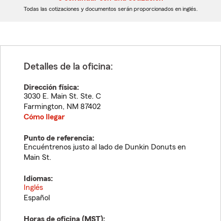
dígitos
dígitos
Todas las cotizaciones y documentos serán proporcionados en inglés.
Detalles de la oficina:
Dirección física:
3030 E. Main St. Ste. C
Farmington
,
NM
87402
Cómo llegar
Punto de referencia:
Encuéntrenos justo al lado de Dunkin Donuts en
Main St.
Idiomas:
Inglés
Español
Horas de oficina (
MST
):