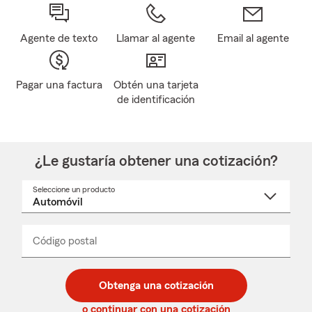
Agente de texto
Llamar al agente
Email al agente
Pagar una factura
Obtén una tarjeta
de identificación
¿Le gustaría obtener una cotización?
Seleccione un producto
Seleccione
un
nombre
de
producto
del
Código postal
Ingresa
Ingresa
_____
menú
un
un
desplegable
código
código
postal
postal
Obtenga una cotización
de
de
5
5
o continuar con una cotización