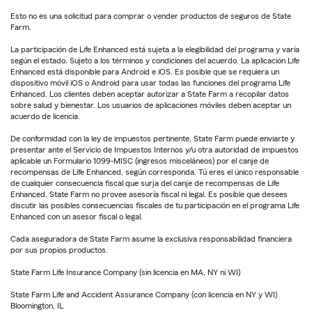
Esto no es una solicitud para comprar o vender productos de seguros de State
Farm.
La participación de Life Enhanced está sujeta a la elegibilidad del programa y varía
según el estado. Sujeto a los términos y condiciones del acuerdo. La aplicación Life
Enhanced está disponible para Android e iOS. Es posible que se requiera un
dispositivo móvil iOS o Android para usar todas las funciones del programa Life
Enhanced. Los clientes deben aceptar autorizar a State Farm a recopilar datos
sobre salud y bienestar. Los usuarios de aplicaciones móviles deben aceptar un
acuerdo de licencia.
De conformidad con la ley de impuestos pertinente, State Farm puede enviarte y
presentar ante el Servicio de Impuestos Internos y/u otra autoridad de impuestos
aplicable un Formulario 1099-MISC (ingresos misceláneos) por el canje de
recompensas de Life Enhanced, según corresponda. Tú eres el único responsable
de cualquier consecuencia fiscal que surja del canje de recompensas de Life
Enhanced. State Farm no provee asesoría fiscal ni legal. Es posible que desees
discutir las posibles consecuencias fiscales de tu participación en el programa Life
Enhanced con un asesor fiscal o legal.
Cada aseguradora de State Farm asume la exclusiva responsabilidad financiera
por sus propios productos.
State Farm Life Insurance Company (sin licencia en MA, NY ni WI)
State Farm Life and Accident Assurance Company (con licencia en NY y WI)
Bloomington, IL