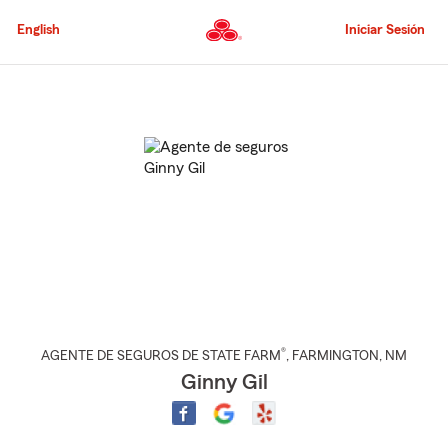
Pasar
al
English
Iniciar Sesión
contenido
principal
Comienzo
del
contenido
principal
®
AGENTE DE SEGUROS DE STATE FARM
,
FARMINGTON
, NM
Ginny Gil