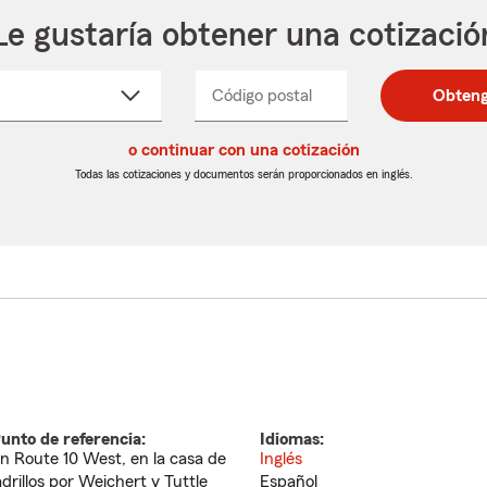
Le gustaría obtener una cotizació
cione
Código postal
Ingresa
Ingresa
Obteng
_____
un
un
re
código
código
cto
o continuar con una cotización
postal
postal
de
de
Todas las cotizaciones y documentos serán proporcionados en inglés.
egable
5
5
dígitos
dígitos
unto de referencia:
Idiomas:
n Route 10 West, en la casa de
Inglés
adrillos por Weichert y Tuttle
Español