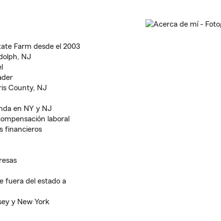
 State Farm desde el 2003
dolph, NJ
l
ader
ris County, NJ
enda en NY y NJ
 compensación laboral
s financieros
resas
e fuera del estado a
sey y New York