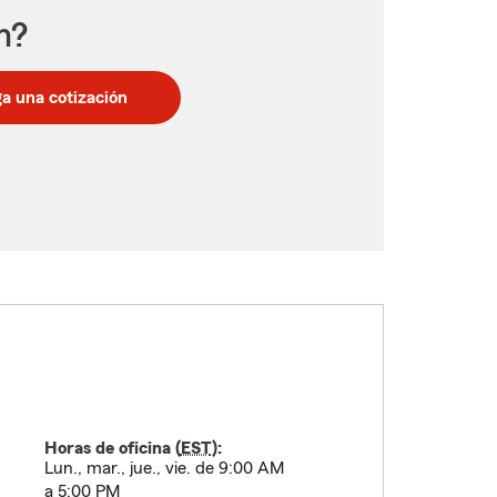
n?
a una cotización
Horas de oficina (
EST
):
Lun., mar., jue., vie. de 9:00 AM
a 5:00 PM