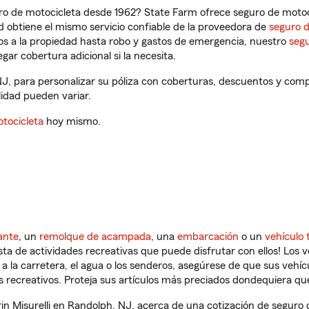
ro de motocicleta desde 1962? State Farm ofrece seguro de motoci
 obtiene el mismo servicio confiable de la proveedora de
seguro 
os a la propiedad hasta robo y gastos de emergencia, nuestro
segu
gar cobertura adicional si la necesita.
 NJ, para personalizar su póliza con coberturas, descuentos y co
ilidad pueden variar.
tocicleta
hoy mismo.
ante
, un
remolque de acampada
, una
embarcación
o un
vehículo 
ista de actividades recreativas que puede disfrutar con ellos! Los 
a la carretera, el agua o los senderos, asegúrese de que sus vehí
 recreativos. Proteja sus artículos más preciados dondequiera qu
n Misurelli en Randolph, NJ, acerca de una cotización de seguro d