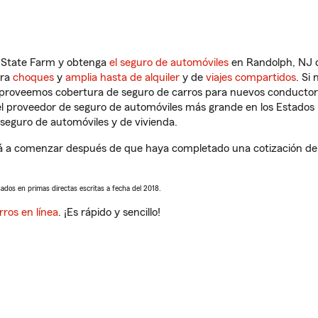
n State Farm y obtenga
el seguro de automóviles
en Randolph, NJ q
tra
choques
y
amplia hasta de alquiler
y de
viajes compartidos
. Si
s proveemos cobertura de seguro de carros para nuevos conductores
l proveedor de seguro de automóviles más grande en los Estados
seguro de automóviles y de vivienda.
rá a comenzar después de que haya completado una cotización de s
sados en primas directas escritas a fecha del 2018.
rros en línea
. ¡Es rápido y sencillo!