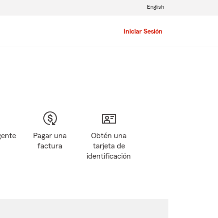
English
Iniciar Sesión
gente
Pagar una
Obtén una
factura
tarjeta de
identificación