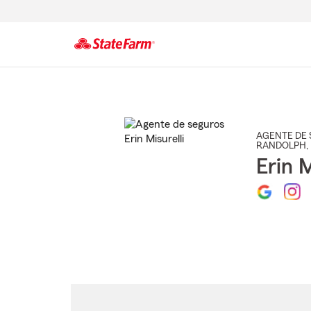
Comienzo
del
contenido
principal
AGENTE DE 
RANDOLPH
,
Erin M