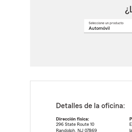
¿
Seleccione un producto
Selec
un
nomb
de
produ
del
menú
despl
Detalles de la oficina:
Dirección física:
P
296 State Route 10
E
Randolph
,
NJ
07869
l