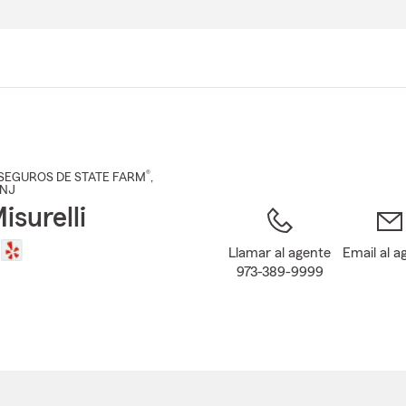
Pasar
al
contenido
principal
®
SEGUROS DE STATE FARM
,
 NJ
isurelli
Llamar al agente
Email al a
973-389-9999