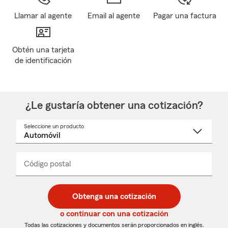
Llamar al agente
Email al agente
Pagar una factura
Obtén una tarjeta
de identificación
¿Le gustaría obtener una cotización?
Seleccione un producto
Seleccione
un
nombre
de
producto
del
Código postal
Ingresa
Ingresa
_____
menú
un
un
desplegable
código
código
postal
postal
Obtenga una cotización
de
de
5
5
o continuar con una cotización
dígitos
dígitos
Todas las cotizaciones y documentos serán proporcionados en inglés.