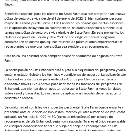
Illinois.
Beneficio disponible para los clientes de State Farm que han comprado una nueva
póliza de seguro de vida desde el 1 de enero de 2022. Si bien cualquier persona
mayor de 18 años puede unirse a Life Enhanced, es posible que ciertas funciones
de la aplicación, incluyendo las recompensas, no estén disponibles a menos que
tengas una póliza de seguro de vida elegible de State Farm.En este momento, los
titulares de póliza en Florida y New York no son elegibles para el programa
completo.Ten en cuenta que algunos titulares de póliza pueden experimentar un
retraso antes de que una nueva póliza sea elegible para recompensas.
Esto no es una solicitud para comprar o vender productos de seguros de State
Farm.
La participación de Life Enhanced está sujeta a la elegibilidad del programa y varía
según el estado. Sujeto a los términos y condiciones del acuerdo. La aplicación Life
Enhanced está disponible para Android e iOS. Es posible que se requiera un
dispositivo móvil iOS o Android para usar todas las funciones del programa Life
Enhanced. Los clientes deben aceptar autorizar a State Farm a recopilar datos
sobre salud y bienestar. Los usuarios de aplicaciones móviles deben aceptar un
acuerdo de licencia.
De conformidad con la ley de impuestos pertinente, State Farm puede enviarte y
presentar ante el Servicio de Impuestos Internos y/u otra autoridad de impuestos
aplicable un Formulario 1099-MISC (ingresos misceláneos) por el canje de
recompensas de Life Enhanced, según corresponda. Tú eres el único responsable
de cualquier consecuencia fiscal que surja del canje de recompensas de Life
Enhanced. State Farm no provee asesoría fiscal ni legal. Es posible que desees