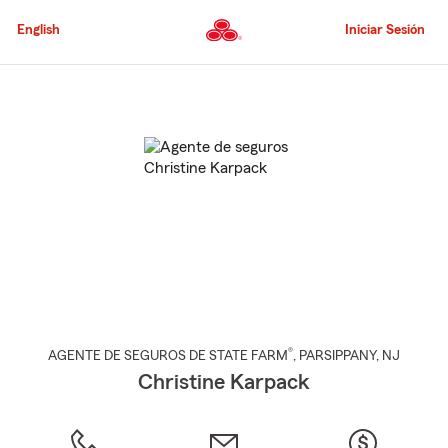
Pasar
al
English
Iniciar Sesión
contenido
principal
Comienzo
del
contenido
principal
®
AGENTE DE SEGUROS DE STATE FARM
,
PARSIPPANY
, NJ
Christine Karpack