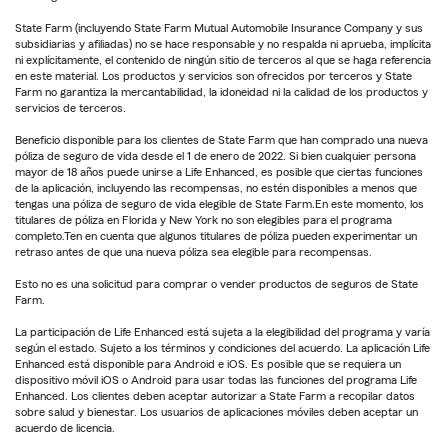
State Farm (incluyendo State Farm Mutual Automobile Insurance Company y sus
subsidiarias y afiliadas) no se hace responsable y no respalda ni aprueba, implícita
ni explícitamente, el contenido de ningún sitio de terceros al que se haga referencia
en este material. Los productos y servicios son ofrecidos por terceros y State
Farm no garantiza la mercantabilidad, la idoneidad ni la calidad de los productos y
servicios de terceros.
Beneficio disponible para los clientes de State Farm que han comprado una nueva
póliza de seguro de vida desde el 1 de enero de 2022. Si bien cualquier persona
mayor de 18 años puede unirse a Life Enhanced, es posible que ciertas funciones
de la aplicación, incluyendo las recompensas, no estén disponibles a menos que
tengas una póliza de seguro de vida elegible de State Farm.En este momento, los
titulares de póliza en Florida y New York no son elegibles para el programa
completo.Ten en cuenta que algunos titulares de póliza pueden experimentar un
retraso antes de que una nueva póliza sea elegible para recompensas.
Esto no es una solicitud para comprar o vender productos de seguros de State
Farm.
La participación de Life Enhanced está sujeta a la elegibilidad del programa y varía
según el estado. Sujeto a los términos y condiciones del acuerdo. La aplicación Life
Enhanced está disponible para Android e iOS. Es posible que se requiera un
dispositivo móvil iOS o Android para usar todas las funciones del programa Life
Enhanced. Los clientes deben aceptar autorizar a State Farm a recopilar datos
sobre salud y bienestar. Los usuarios de aplicaciones móviles deben aceptar un
acuerdo de licencia.