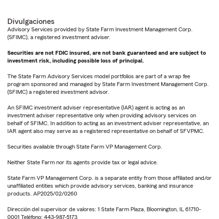
Divulgaciones
Advisory Services provided by State Farm Investment Management Corp.
(SFIMC), a registered investment adviser.
Securities are not FDIC insured, are not bank guaranteed and are subject to
investment risk, including possible loss of principal.
The State Farm Advisory Services model portfolios are part of a wrap fee
program sponsored and managed by State Farm Investment Management Corp.
(SFIMC) a registered investment advisor.
An SFIMC investment adviser representative (IAR) agent is acting as an
investment adviser representative only when providing advisory services on
behalf of SFIMC. In addition to acting as an investment adviser representative, an
IAR agent also may serve as a registered representative on behalf of SFVPMC.
Securities available through State Farm VP Management Corp.
Neither State Farm nor its agents provide tax or legal advice.
State Farm VP Management Corp. is a separate entity from those affiliated and/or
unaffiliated entities which provide advisory services, banking and insurance
products. AP2025/02/0260
Dirección del supervisor de valores: 1 State Farm Plaza, Bloomington, IL 61710-
0001 Teléfono: 443-987-5173