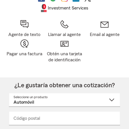
Investment Services
Agente de texto
Llamar al agente
Email al agente
Pagar una factura
Obtén una tarjeta
de identificación
¿Le gustaría obtener una cotización?
Seleccione un producto
Seleccione
un
nombre
de
producto
del
Código postal
Ingresa
Ingresa
_____
menú
un
un
desplegable
código
código