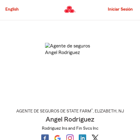
Pasar
al
English
Iniciar Sesión
contenido
principal
Comienzo
del
contenido
principal
®
AGENTE DE SEGUROS DE STATE FARM
,
ELIZABETH
, NJ
Angel Rodriguez
Rodriguez Ins and Fin Svcs Inc