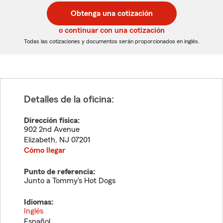
postal
postal
Obtenga una cotización
de
de
5
5
o continuar con una cotización
dígitos
dígitos
Todas las cotizaciones y documentos serán proporcionados en inglés.
Detalles de la oficina:
Dirección física:
902 2nd Avenue
Elizabeth
,
NJ
07201
Cómo llegar
Punto de referencia:
Junto a Tommy's Hot Dogs
Idiomas:
Inglés
Español