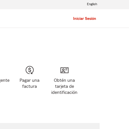
English
Iniciar Sesión
gente
Pagar una
Obtén una
factura
tarjeta de
identificación