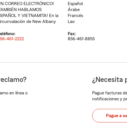
N CORREO ELECTRÓNICO!
Español
TAMBIÉN HABLAMOS
Árabe
SPAÑOL Y VIETNAMITA! En la
Francés
ircunvalación de New Albany
Lao
eléfono:
Fax:
56-461-2222
856-461-8855
reclamo?
¿Necesita 
lamo en línea o
Pague facturas de
notificaciones y 
Pague a s