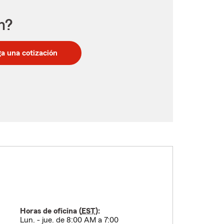
n?
a una cotización
Horas de oficina (
EST
):
Lun. - jue. de 8:00 AM a 7:00