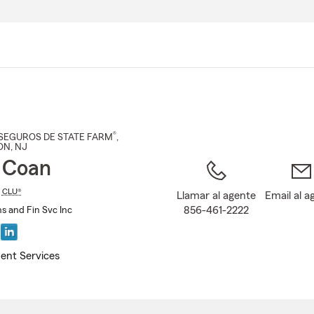
Pasar
al
contenido
principal
®
SEGUROS DE STATE FARM
,
ON
, NJ
 Coan
,
CLU®
Llamar al agente
Email al a
856-461-2222
s and Fin Svc Inc
ent Services