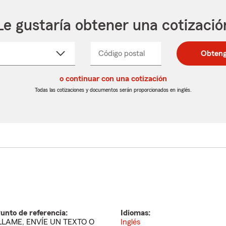
Le gustaría obtener una cotizació
cione
Código postal
Ingresa
Ingresa
Obteng
_____
un
un
re
código
código
cto
o continuar con una cotización
postal
postal
de
de
Todas las cotizaciones y documentos serán proporcionados en inglés.
egable
5
5
dígitos
dígitos
unto de referencia:
Idiomas:
LLAME, ENVÍE UN TEXTO O
Inglés