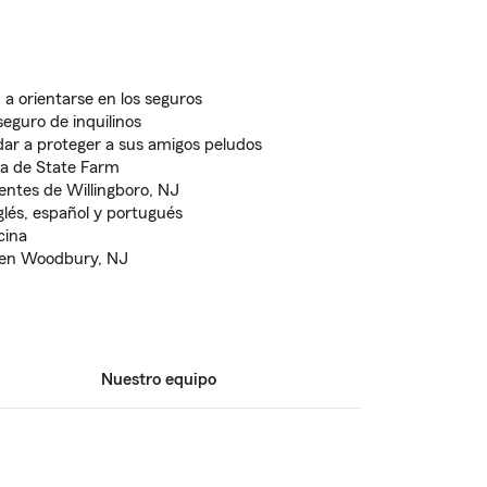
 orientarse en los seguros
eguro de inquilinos
ar a proteger a sus amigos peludos
ta de State Farm
dentes de Willingboro, NJ
nglés, español y portugués
cina
 en Woodbury, NJ
Nuestro equipo