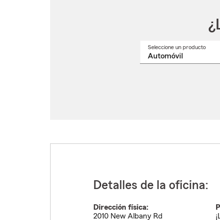
¿
Seleccione un producto
Selec
un
nomb
de
produ
del
menú
despl
Detalles de la oficina:
Dirección física:
P
2010 New Albany Rd
¡