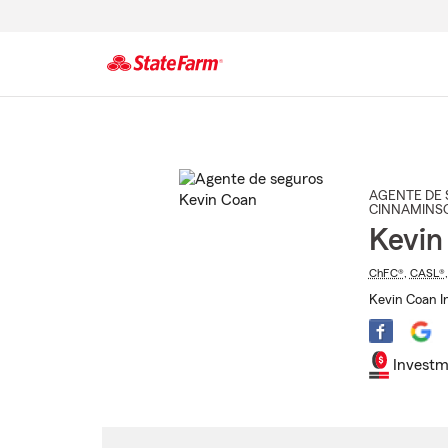
Comienzo
del
contenido
principal
AGENTE DE 
CINNAMINS
Kevin
ChFC®
,
CASL®
Kevin Coan In
Investm