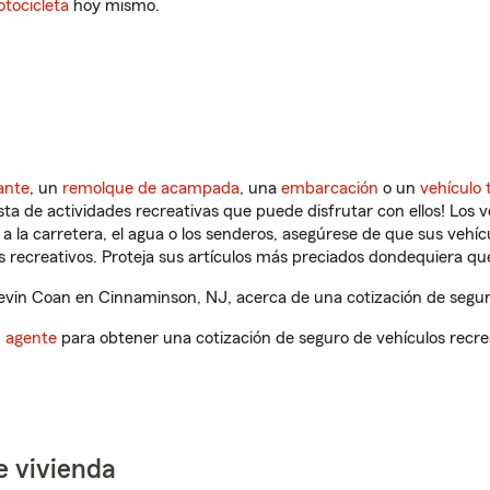
tocicleta
hoy mismo.
ante
, un
remolque de acampada
, una
embarcación
o un
vehículo 
ista de actividades recreativas que puede disfrutar con ellos! Los 
a la carretera, el agua o los senderos, asegúrese de que sus vehí
 recreativos. Proteja sus artículos más preciados dondequiera qu
vin Coan en Cinnaminson, NJ, acerca de una cotización de seguro
n agente
para obtener una cotización de seguro de vehículos recre
e vivienda