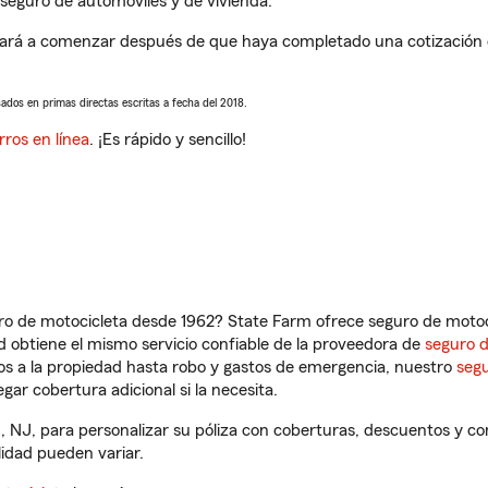
seguro de automóviles y de vivienda.
rá a comenzar después de que haya completado una cotización de
sados en primas directas escritas a fecha del 2018.
rros en línea
. ¡Es rápido y sencillo!
ro de motocicleta desde 1962? State Farm ofrece seguro de motoci
 obtiene el mismo servicio confiable de la proveedora de
seguro 
os a la propiedad hasta robo y gastos de emergencia, nuestro
segu
gar cobertura adicional si la necesita.
 NJ, para personalizar su póliza con coberturas, descuentos y c
ilidad pueden variar.