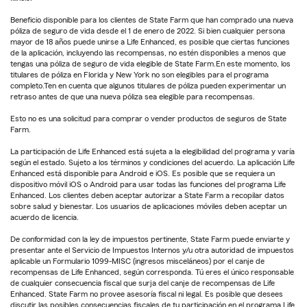
Beneficio disponible para los clientes de State Farm que han comprado una nueva
póliza de seguro de vida desde el 1 de enero de 2022. Si bien cualquier persona
mayor de 18 años puede unirse a Life Enhanced, es posible que ciertas funciones
de la aplicación, incluyendo las recompensas, no estén disponibles a menos que
tengas una póliza de seguro de vida elegible de State Farm.En este momento, los
titulares de póliza en Florida y New York no son elegibles para el programa
completo.Ten en cuenta que algunos titulares de póliza pueden experimentar un
retraso antes de que una nueva póliza sea elegible para recompensas.
Esto no es una solicitud para comprar o vender productos de seguros de State
Farm.
La participación de Life Enhanced está sujeta a la elegibilidad del programa y varía
según el estado. Sujeto a los términos y condiciones del acuerdo. La aplicación Life
Enhanced está disponible para Android e iOS. Es posible que se requiera un
dispositivo móvil iOS o Android para usar todas las funciones del programa Life
Enhanced. Los clientes deben aceptar autorizar a State Farm a recopilar datos
sobre salud y bienestar. Los usuarios de aplicaciones móviles deben aceptar un
acuerdo de licencia.
De conformidad con la ley de impuestos pertinente, State Farm puede enviarte y
presentar ante el Servicio de Impuestos Internos y/u otra autoridad de impuestos
aplicable un Formulario 1099-MISC (ingresos misceláneos) por el canje de
recompensas de Life Enhanced, según corresponda. Tú eres el único responsable
de cualquier consecuencia fiscal que surja del canje de recompensas de Life
Enhanced. State Farm no provee asesoría fiscal ni legal. Es posible que desees
discutir las posibles consecuencias fiscales de tu participación en el programa Life