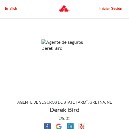
Pasar
al
English
Iniciar Sesión
contenido
principal
Comienzo
del
contenido
principal
®
AGENTE DE SEGUROS DE STATE FARM
,
GRETNA
, NE
Derek Bird
ChFC®