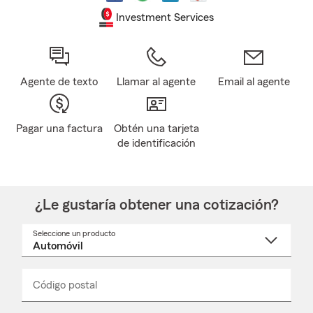
Investment Services
Agente de texto
Llamar al agente
Email al agente
Pagar una factura
Obtén una tarjeta
de identificación
¿Le gustaría obtener una cotización?
Seleccione un producto
Seleccione
un
nombre
de
producto
del
Código postal
Ingresa
Ingresa
_____
menú
un
un
desplegable
código
código