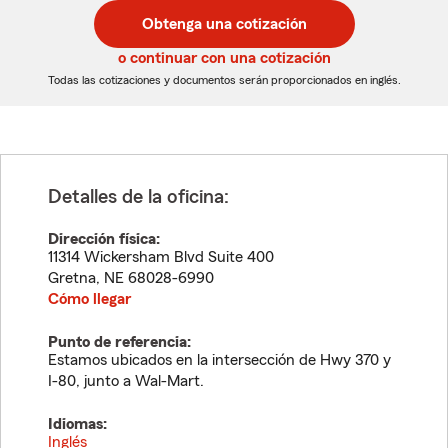
postal
postal
Obtenga una cotización
de
de
5
5
o continuar con una cotización
dígitos
dígitos
Todas las cotizaciones y documentos serán proporcionados en inglés.
Detalles de la oficina:
Dirección física:
11314 Wickersham Blvd Suite 400
Gretna
,
NE
68028-6990
Cómo llegar
Punto de referencia:
Estamos ubicados en la intersección de Hwy 370 y
I-80, junto a Wal-Mart.
Idiomas:
Inglés