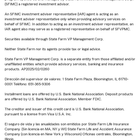
(SFIMC) a registered investment advisor.
An SFIMC investment adviser representative (IAR) agent is acting as an
investment adviser representative only when providing advisory services on
behalf of SFIMC. In addition to acting as an investment adviser representative, an
IAR agent also may serve as a registered representative on behalf of SFVPMC.
Securities available through State Farm VP Management Corp.
Neither State Farm nor its agents provide tax or legal advice.
State Farm VP Management Corp. is a separate entity from those affiliated and/or
unaffiliated entities which provide advisory services, banking and insurance
products. AP2025/02/0260
Dirección del supervisor de valores: 1 State Farm Plaza, Bloomington, IL 61710-
0001 Teléfono: 651-365-9306
Installment loans are offered by U.S. Bank National Association. Deposit products
are offered by U.S. Bank National Association. Member FDIC.
The creditor and issuer of this credit card is U.S. Bank National Association,
pursuant to a license from Visa U.S.A. Inc.
El seguro de vida y las anualidades son emitidos por State Farm Life Insurance
Company. (Sin licencia en MA, NY y WI) State Farm Life and Accident Assurance
Company (con licencia en New York y Wisconsin) Oficinas centrales, Bloomington,
Illinois.