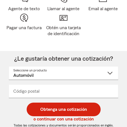
Agente de texto
Llamar al agente
Email al agente
Pagar una factura
Obtén una tarjeta
de identificación
¿Le gustaría obtener una cotización?
Seleccione un producto
Seleccione
un
nombre
de
producto
del
Código postal
Ingresa
Ingresa
_____
menú
un
un
desplegable
código
código
postal
postal
Obtenga una cotización
de
de
5
5
o continuar con una cotización
dígitos
dígitos
Todas las cotizaciones y documentos serán proporcionados en inglés.