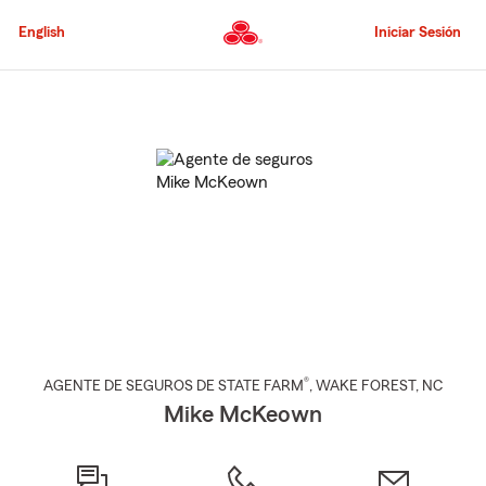
Pasar
al
English
Iniciar Sesión
contenido
principal
Comienzo
del
contenido
principal
®
AGENTE DE SEGUROS DE STATE FARM
,
WAKE FOREST
, NC
Mike McKeown