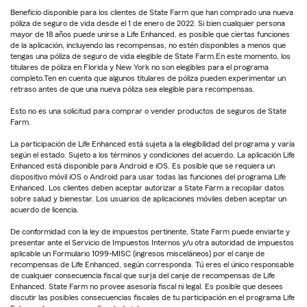
Beneficio disponible para los clientes de State Farm que han comprado una nueva
póliza de seguro de vida desde el 1 de enero de 2022. Si bien cualquier persona
mayor de 18 años puede unirse a Life Enhanced, es posible que ciertas funciones
de la aplicación, incluyendo las recompensas, no estén disponibles a menos que
tengas una póliza de seguro de vida elegible de State Farm.En este momento, los
titulares de póliza en Florida y New York no son elegibles para el programa
completo.Ten en cuenta que algunos titulares de póliza pueden experimentar un
retraso antes de que una nueva póliza sea elegible para recompensas.
Esto no es una solicitud para comprar o vender productos de seguros de State
Farm.
La participación de Life Enhanced está sujeta a la elegibilidad del programa y varía
según el estado. Sujeto a los términos y condiciones del acuerdo. La aplicación Life
Enhanced está disponible para Android e iOS. Es posible que se requiera un
dispositivo móvil iOS o Android para usar todas las funciones del programa Life
Enhanced. Los clientes deben aceptar autorizar a State Farm a recopilar datos
sobre salud y bienestar. Los usuarios de aplicaciones móviles deben aceptar un
acuerdo de licencia.
De conformidad con la ley de impuestos pertinente, State Farm puede enviarte y
presentar ante el Servicio de Impuestos Internos y/u otra autoridad de impuestos
aplicable un Formulario 1099-MISC (ingresos misceláneos) por el canje de
recompensas de Life Enhanced, según corresponda. Tú eres el único responsable
de cualquier consecuencia fiscal que surja del canje de recompensas de Life
Enhanced. State Farm no provee asesoría fiscal ni legal. Es posible que desees
discutir las posibles consecuencias fiscales de tu participación en el programa Life