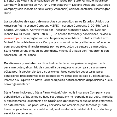
El seguro de vida y las anualidades son emitidos por State Farm Life Insurance
Company. (Sin licencia en MA, NY y WI) State Farm Life and Accident Assurance
Company (con licencia en New York y Wisconsin) Oficinas centrales, Bloomington,
Illinois.
Los productos de seguro de mascotas son suscritos en los Estados Unidos por
American Pet Insurance Company y ZPIC Insurance Company, 6100-4th Ave S,
Seattle, WA 98108. Administrado por Trupanion Managers USA, Inc. (CA: con
licencia No. 0G22803, NPN 9588590). Se aplican términos y condiciones, revise la
póliza completa
en la página web de Trupanion para obtener detalles. State Farm
Mutual Automobile Insurance Company, sus subsidiarias y afiliadas no ofrecen ni
son responsables financieramente por los productos de seguro de mascotas.
State Farm es una entidad independiente y no está afiliada con Trupanion ni con
American Pet Insurance.
Condiciones preexistentes:
Si actualmente tiene una póliza de seguro médico
para mascotas, el cambio de compañía de seguros o la compra de una nueva
póliza podría afectar ciertas disposiciones, tales como las coberturas para
condiciones preexistentes o los deducibles ya establecidos bajo su póliza actual.
Informe a su agente de State Farm si su póliza actual contiene disposiciones que le
convenga mantener.
State Farm (incluyendo State Farm Mutual Automobile Insurance Company y sus
subsidiarias y afiliadas) no se hace responsable y no respalda ni aprueba, implícita
ni explícitamente, el contenido de ningún sitio de terceros al que se haga referencia
en este material. Los productos y servicios son ofrecidos por terceros y State
Farm no garantiza la mercantabilidad, la idoneidad ni la calidad de los productos y
servicios de terceros.