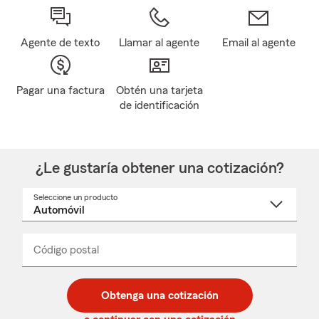
Agente de texto
Llamar al agente
Email al agente
Pagar una factura
Obtén una tarjeta
de identificación
¿Le gustaría obtener una cotización?
Seleccione un producto
Seleccione
un
nombre
de
producto
del
Código postal
Ingresa
Ingresa
_____
menú
un
un
desplegable
código
código
postal
postal
Obtenga una cotización
de
de
5
5