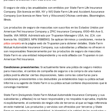
El seguro de vida y las anualidades son emitidos por State Farm Life Insurance
Company. (Sin licencia en MA, NY y WI) State Farm Life and Accident Assurance
Company (con licencia en New York y Wisconsin) Oficinas centrales, Bloomington,
Illinois.
Los productos de seguro de mascotas son suscritos en los Estados Unidos por
American Pet Insurance Company y ZPIC Insurance Company, 6100-4th Ave S,
Seattle, WA 98108. Administrado por Trupanion Managers USA, Inc. (CA: con
licencia No. 0G22803, NPN 9588590). Se aplican términos y condiciones, revise la
póliza completa
en la página web de Trupanion para obtener detalles. State Farm
Mutual Automobile Insurance Company, sus subsidiarias y afiliadas no ofrecen ni
son responsables financieramente por los productos de seguro de mascotas.
State Farm es una entidad independiente y no está afiliada con Trupanion ni con
American Pet Insurance.
Condiciones preexistentes:
Si actualmente tiene una póliza de seguro médico
para mascotas, el cambio de compañía de seguros o la compra de una nueva
póliza podría afectar ciertas disposiciones, tales como las coberturas para
condiciones preexistentes o los deducibles ya establecidos bajo su póliza actual.
Informe a su agente de State Farm si su póliza actual contiene disposiciones que le
convenga mantener.
State Farm (incluyendo State Farm Mutual Automobile Insurance Company y sus
subsidiarias y afiliadas) no se hace responsable y no respalda ni aprueba, implícita
ni explícitamente, el contenido de ningún sitio de terceros al que se haga referencia
en este material. Los productos y servicios son ofrecidos por terceros y State
Farm no garantiza la mercantabilidad, la idoneidad ni la calidad de los productos y