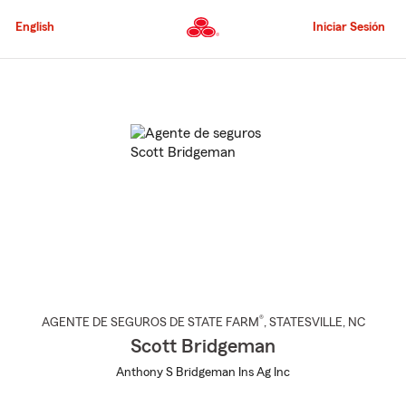
Pasar
al
English
Iniciar Sesión
contenido
principal
Comienzo
del
contenido
principal
®
AGENTE DE SEGUROS DE STATE FARM
,
STATESVILLE
, NC
Scott Bridgeman
Anthony S Bridgeman Ins Ag Inc