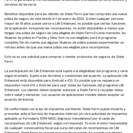
servicios de terceros.
Beneficio disponible para los clientes de State Farm que han comprado una nueva
póliza de seguro de vida desde el 1 de enero de 2022. Si bien cualquier persona
mayor de 18 años puede unirse a Life Enhanced, es posible que ciertas funciones
de la aplicación, incluyendo las recompensas, no estén disponibles a menos que
tengas una póliza de seguro de vida elegible de State Farm.En este momento, los
titulares de póliza en Florida y New York no son elegibles para el programa
completo.Ten en cuenta que algunos titulares de póliza pueden experimentar un
retraso antes de que una nueva póliza sea elegible para recompensas.
Esto no es una solicitud para comprar o vender productos de seguros de State
Farm.
La participación de Life Enhanced está sujeta a la elegibilidad del programa y varía
según el estado. Sujeto a los términos y condiciones del acuerdo. La aplicación Life
Enhanced está disponible para Android e iOS. Es posible que se requiera un
dispositivo móvil iOS o Android para usar todas las funciones del programa Life
Enhanced. Los clientes deben aceptar autorizar a State Farm a recopilar datos
sobre salud y bienestar. Los usuarios de aplicaciones móviles deben aceptar un
acuerdo de licencia.
De conformidad con la ley de impuestos pertinente, State Farm puede enviarte y
presentar ante el Servicio de Impuestos Internos y/u otra autoridad de impuestos
aplicable un Formulario 1099-MISC (ingresos misceláneos) por el canje de
recompensas de Life Enhanced, según corresponda. Tú eres el único responsable
de cualquier consecuencia fiscal que surja del canje de recompensas de Life
Enhanced. State Farm no provee asesoría fiscal ni legal. Es posible que desees