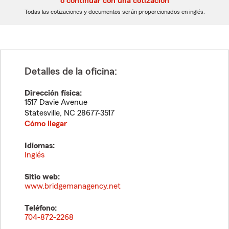
o continuar con una cotización
dígitos
dígitos
Todas las cotizaciones y documentos serán proporcionados en inglés.
Detalles de la oficina:
Dirección física:
1517 Davie Avenue
Statesville
,
NC
28677-3517
Cómo llegar
Idiomas:
Inglés
Sitio web:
www.bridgemanagency.net
Teléfono:
704-872-2268