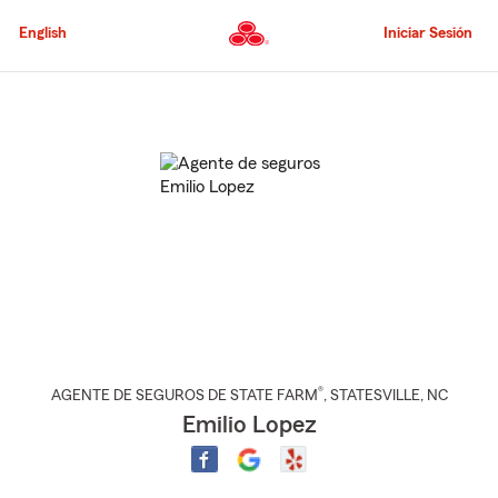
Pasar
al
English
Iniciar Sesión
contenido
principal
Comienzo
del
contenido
principal
®
AGENTE DE SEGUROS DE STATE FARM
,
STATESVILLE
, NC
Emilio Lopez