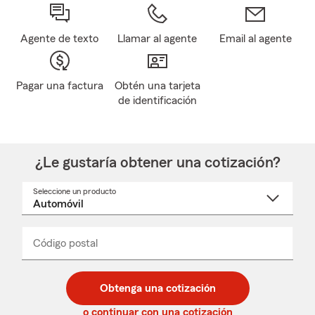
Agente de texto
Llamar al agente
Email al agente
Pagar una factura
Obtén una tarjeta
de identificación
¿Le gustaría obtener una cotización?
Seleccione un producto
Seleccione
un
nombre
de
producto
del
Código postal
Ingresa
Ingresa
_____
menú
un
un
desplegable
código
código
postal
postal
Obtenga una cotización
de
de
5
5
o continuar con una cotización