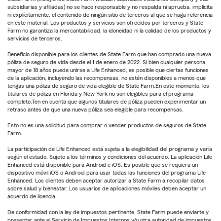
subsidiarias y afiliadas) no se hace responsable y no respalda ni aprueba, implícita
ni explícitamente, el contenido de ningún sitio de terceros al que se haga referencia
en este material. Los productos y servicios son ofrecidos por terceros y State
Farm no garantiza la mercantabilidad, la idoneidad ni la calidad de los productos y
servicios de terceros.
Beneficio disponible para los clientes de State Farm que han comprado una nueva
póliza de seguro de vida desde el 1 de enero de 2022. Si bien cualquier persona
mayor de 18 años puede unirse a Life Enhanced, es posible que ciertas funciones
de la aplicación, incluyendo las recompensas, no estén disponibles a menos que
tengas una póliza de seguro de vida elegible de State Farm.En este momento, los
titulares de póliza en Florida y New York no son elegibles para el programa
completo.Ten en cuenta que algunos titulares de póliza pueden experimentar un
retraso antes de que una nueva póliza sea elegible para recompensas.
Esto no es una solicitud para comprar o vender productos de seguros de State
Farm.
La participación de Life Enhanced está sujeta a la elegibilidad del programa y varía
según el estado. Sujeto a los términos y condiciones del acuerdo. La aplicación Life
Enhanced está disponible para Android e iOS. Es posible que se requiera un
dispositivo móvil iOS o Android para usar todas las funciones del programa Life
Enhanced. Los clientes deben aceptar autorizar a State Farm a recopilar datos
sobre salud y bienestar. Los usuarios de aplicaciones móviles deben aceptar un
acuerdo de licencia.
De conformidad con la ley de impuestos pertinente, State Farm puede enviarte y
presentar ante el Servicio de Impuestos Internos y/u otra autoridad de impuestos