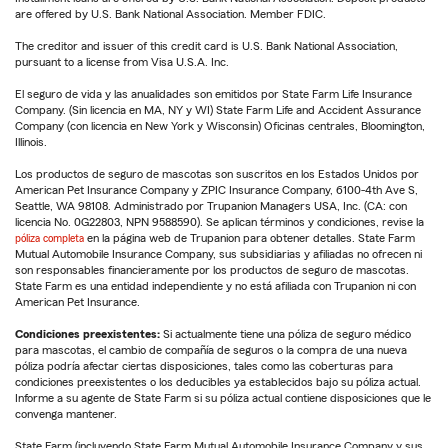
are offered by U.S. Bank National Association. Member FDIC.
The creditor and issuer of this credit card is U.S. Bank National Association,
pursuant to a license from Visa U.S.A. Inc.
El seguro de vida y las anualidades son emitidos por State Farm Life Insurance
Company. (Sin licencia en MA, NY y WI) State Farm Life and Accident Assurance
Company (con licencia en New York y Wisconsin) Oficinas centrales, Bloomington,
Illinois.
Los productos de seguro de mascotas son suscritos en los Estados Unidos por
American Pet Insurance Company y ZPIC Insurance Company, 6100-4th Ave S,
Seattle, WA 98108. Administrado por Trupanion Managers USA, Inc. (CA: con
licencia No. 0G22803, NPN 9588590). Se aplican términos y condiciones, revise la
póliza completa
en la página web de Trupanion para obtener detalles. State Farm
Mutual Automobile Insurance Company, sus subsidiarias y afiliadas no ofrecen ni
son responsables financieramente por los productos de seguro de mascotas.
State Farm es una entidad independiente y no está afiliada con Trupanion ni con
American Pet Insurance.
Condiciones preexistentes:
Si actualmente tiene una póliza de seguro médico
para mascotas, el cambio de compañía de seguros o la compra de una nueva
póliza podría afectar ciertas disposiciones, tales como las coberturas para
condiciones preexistentes o los deducibles ya establecidos bajo su póliza actual.
Informe a su agente de State Farm si su póliza actual contiene disposiciones que le
convenga mantener.
State Farm (incluyendo State Farm Mutual Automobile Insurance Company y sus