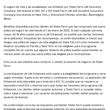
El seguro de vida y las anualidades son emitidos por State Farm Life Insurance
Company. (Sin licencia en MA, NY y WI) State Farm Life and Accident Assurance
Company (con licencia en New York y Wisconsin) Oficinas centrales, Bloomington,
Illinois.
Beneficio disponible para los clientes de State Farm que han comprado una nueva
póliza de seguro de vida desde el 1 de enero de 2022. Si bien cualquier persona
mayor de 18 años puede unirse a Life Enhanced, es posible que ciertas funciones
de la aplicación, incluyendo las recompensas, no estén disponibles a menos que
tengas una póliza de seguro de vida elegible de State Farm.En este momento, los
titulares de póliza en Florida y New York no son elegibles para el programa
completo.Ten en cuenta que algunos titulares de póliza pueden experimentar un
retraso antes de que una nueva póliza sea elegible para recompensas.
Esto no es una solicitud para comprar o vender productos de seguros de State
Farm.
La participación de Life Enhanced está sujeta a la elegibilidad del programa y varía
según el estado. Sujeto a los términos y condiciones del acuerdo. La aplicación Life
Enhanced está disponible para Android e iOS. Es posible que se requiera un
dispositivo móvil iOS o Android para usar todas las funciones del programa Life
Enhanced. Los clientes deben aceptar autorizar a State Farm a recopilar datos
sobre salud y bienestar. Los usuarios de aplicaciones móviles deben aceptar un
acuerdo de licencia.
De conformidad con la ley de impuestos pertinente, State Farm puede enviarte y
presentar ante el Servicio de Impuestos Internos y/u otra autoridad de impuestos