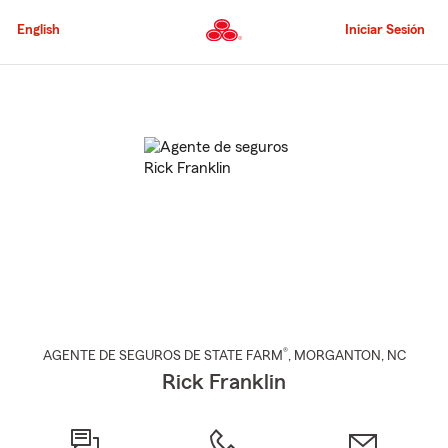
Pasar
al
English
Iniciar Sesión
contenido
principal
Comienzo
del
contenido
principal
®
AGENTE DE SEGUROS DE STATE FARM
,
MORGANTON
, NC
Rick Franklin