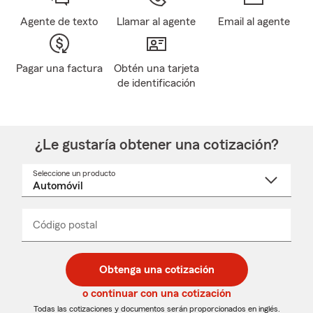
Agente de texto
Llamar al agente
Email al agente
Pagar una factura
Obtén una tarjeta
de identificación
¿Le gustaría obtener una cotización?
Seleccione un producto
Seleccione
un
nombre
de
producto
del
Código postal
Ingresa
Ingresa
_____
menú
un
un
desplegable
código
código
postal
postal
Obtenga una cotización
de
de
5
5
o continuar con una cotización
dígitos
dígitos
Todas las cotizaciones y documentos serán proporcionados en inglés.