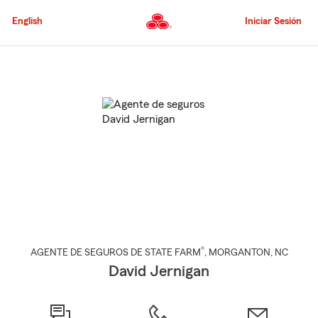
Pasar
al
English
Iniciar Sesión
contenido
principal
Comienzo
del
contenido
principal
®
AGENTE DE SEGUROS DE STATE FARM
,
MORGANTON
, NC
David Jernigan