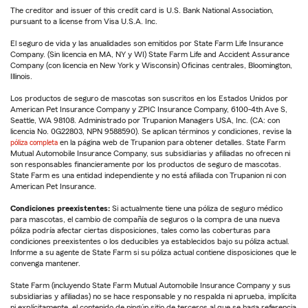
The creditor and issuer of this credit card is U.S. Bank National Association,
pursuant to a license from Visa U.S.A. Inc.
El seguro de vida y las anualidades son emitidos por State Farm Life Insurance
Company. (Sin licencia en MA, NY y WI) State Farm Life and Accident Assurance
Company (con licencia en New York y Wisconsin) Oficinas centrales, Bloomington,
Illinois.
Los productos de seguro de mascotas son suscritos en los Estados Unidos por
American Pet Insurance Company y ZPIC Insurance Company, 6100-4th Ave S,
Seattle, WA 98108. Administrado por Trupanion Managers USA, Inc. (CA: con
licencia No. 0G22803, NPN 9588590). Se aplican términos y condiciones, revise la
póliza completa
en la página web de Trupanion para obtener detalles. State Farm
Mutual Automobile Insurance Company, sus subsidiarias y afiliadas no ofrecen ni
son responsables financieramente por los productos de seguro de mascotas.
State Farm es una entidad independiente y no está afiliada con Trupanion ni con
American Pet Insurance.
Condiciones preexistentes:
Si actualmente tiene una póliza de seguro médico
para mascotas, el cambio de compañía de seguros o la compra de una nueva
póliza podría afectar ciertas disposiciones, tales como las coberturas para
condiciones preexistentes o los deducibles ya establecidos bajo su póliza actual.
Informe a su agente de State Farm si su póliza actual contiene disposiciones que le
convenga mantener.
State Farm (incluyendo State Farm Mutual Automobile Insurance Company y sus
subsidiarias y afiliadas) no se hace responsable y no respalda ni aprueba, implícita
ni explícitamente, el contenido de ningún sitio de terceros al que se haga referencia