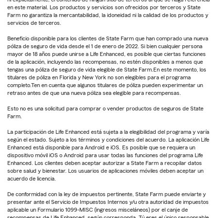
en este material. Los productos y servicios son ofrecidos por terceros y State
Farm no garantiza la mercantabilidad, la idoneidad ni la calidad de los productos y
servicios de terceros.
Beneficio disponible para los clientes de State Farm que han comprado una nueva
póliza de seguro de vida desde el 1 de enero de 2022. Si bien cualquier persona
mayor de 18 años puede unirse a Life Enhanced, es posible que ciertas funciones
de la aplicación, incluyendo las recompensas, no estén disponibles a menos que
tengas una póliza de seguro de vida elegible de State Farm.En este momento, los
titulares de póliza en Florida y New York no son elegibles para el programa
completo.Ten en cuenta que algunos titulares de póliza pueden experimentar un
retraso antes de que una nueva póliza sea elegible para recompensas.
Esto no es una solicitud para comprar o vender productos de seguros de State
Farm.
La participación de Life Enhanced está sujeta a la elegibilidad del programa y varía
según el estado. Sujeto a los términos y condiciones del acuerdo. La aplicación Life
Enhanced está disponible para Android e iOS. Es posible que se requiera un
dispositivo móvil iOS o Android para usar todas las funciones del programa Life
Enhanced. Los clientes deben aceptar autorizar a State Farm a recopilar datos
sobre salud y bienestar. Los usuarios de aplicaciones móviles deben aceptar un
acuerdo de licencia.
De conformidad con la ley de impuestos pertinente, State Farm puede enviarte y
presentar ante el Servicio de Impuestos Internos y/u otra autoridad de impuestos
aplicable un Formulario 1099-MISC (ingresos misceláneos) por el canje de
recompensas de Life Enhanced, según corresponda. Tú eres el único responsable