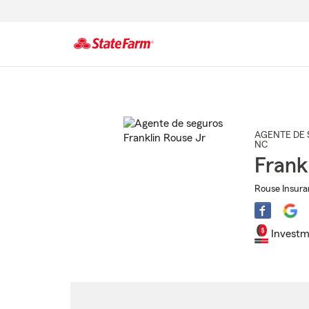
Comienzo
del
contenido
principal
AGENTE DE 
NC
Frank
Rouse Insura
Investm