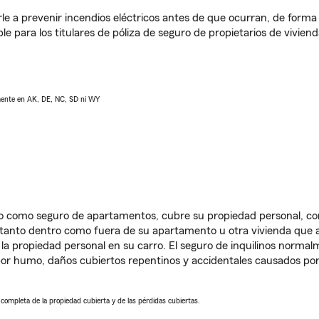
e a prevenir incendios eléctricos antes de que ocurran, de forma 
le para los titulares de póliza de seguro de propietarios de vivie
lmente en AK, DE, NC, SD ni WY
ido como seguro de apartamentos, cubre su propiedad personal, c
, tanto dentro como fuera de su apartamento u otra vivienda que a
 la propiedad personal en su carro. El seguro de inquilinos norma
or humo, daños cubiertos repentinos y accidentales causados por
a completa de la propiedad cubierta y de las pérdidas cubiertas.