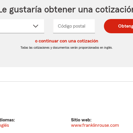
Le gustaría obtener una cotizació
cione
Código postal
Ingresa
Ingresa
Obteng
_____
un
un
re
código
código
cto
o continuar con una cotización
postal
postal
de
de
Todas las cotizaciones y documentos serán proporcionados en inglés.
egable
5
5
dígitos
dígitos
diomas:
Sitio web:
nglés
www.franklinrouse.com