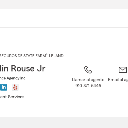
Pasar
al
contenido
principal
®
SEGUROS DE STATE FARM
,
LELAND
,
lin Rouse Jr
nce Agency Inc
Llamar al agente
Email al a
910-371-5446
ent Services