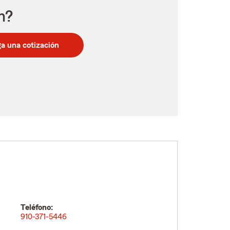
n?
a una cotización
Teléfono:
910-371-5446