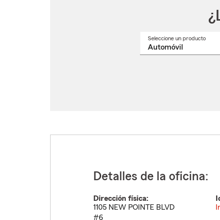
¿
Seleccione un producto
Selec
un
nomb
de
produ
del
menú
despl
Detalles de la oficina:
Dirección física:
I
1105 NEW POINTE BLVD
I
#6