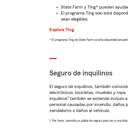
State Farm y Ting* pueden ayudarl
El programa Ting solo está disponib
sean elegibles.
Explora Ting
* El programa Ting de State Farm no está disponible actua
Seguro de inquilinos
El seguro de inquilinos, también conoc
electrónicos, bicicletas, muebles y ropa
1
inquilinos
también se extiende incluso a
personal causadas por incendio, daños p
vandalismo o daños al vehículo.
1. Por favor, consulte su póliza de seguro para ver a una list