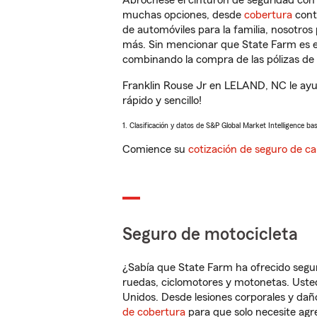
Abróchese el cinturón de seguridad co
muchas opciones, desde
cobertura
con
de automóviles para la familia, nosotro
más. Sin mencionar que State Farm es e
combinando la compra de las pólizas de 
Franklin Rouse Jr en LELAND, NC le ayu
rápido y sencillo!
1. Clasificación y datos de S&P Global Market Intelligence ba
Comience su
cotización de seguro de ca
Seguro de motocicleta
¿Sabía que State Farm ha ofrecido segu
ruedas, ciclomotores y motonetas. Usted
Unidos. Desde lesiones corporales y dañ
de cobertura
para que solo necesite agre