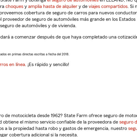
n State Farm y obtenga
el seguro de automóviles
en LELAND, NC que
tra
choques
y
amplia hasta de alquiler
y de
viajes compartidos
. Si
s proveemos cobertura de seguro de carros para nuevos conductores
l proveedor de seguro de automóviles más grande en los Estados
seguro de automóviles y de vivienda.
dará a comenzar después de que haya completado una cotización d
sados en primas directas escritas a fecha del 2018.
rros en línea
. ¡Es rápido y sencillo!
ro de motocicleta desde 1962? State Farm ofrece seguro de motoci
 obtiene el mismo servicio confiable de la proveedora de
seguro 
os a la propiedad hasta robo y gastos de emergencia, nuestro
segu
gar cobertura adicional si la necesita.