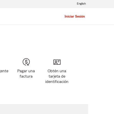
English
Iniciar Sesión
gente
Pagar una
Obtén una
factura
tarjeta de
identificación