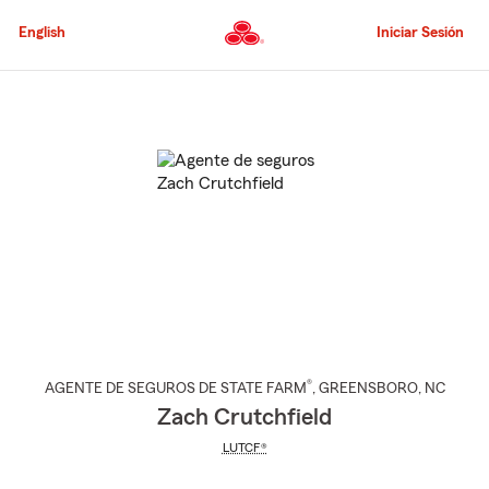
Pasar
al
English
Iniciar Sesión
contenido
principal
Comienzo
del
contenido
principal
®
AGENTE DE SEGUROS DE STATE FARM
,
GREENSBORO
, NC
Zach Crutchfield
LUTCF®