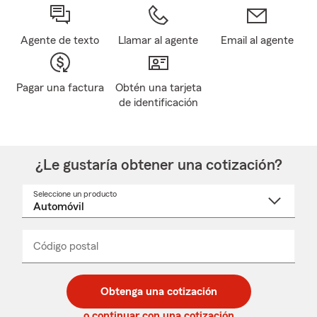
Agente de texto
Llamar al agente
Email al agente
Pagar una factura
Obtén una tarjeta
de identificación
¿Le gustaría obtener una cotización?
Seleccione un producto
Seleccione
un
nombre
de
producto
del
Código postal
Ingresa
Ingresa
_____
menú
un
un
desplegable
código
código
postal
postal
Obtenga una cotización
de
de
5
5
o continuar con una cotización