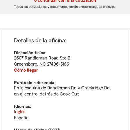
o continuar con una cotización
dígitos
dígitos
Todas las cotizaciones y documentos serán proporcionados en inglés.
Detalles de la oficina:
Dirección física:
2607 Randleman Road Ste B
Greensboro
,
NC
27406-5166
Cómo llegar
Punto de referencia:
En la esquina de Randleman Rd y Creekridge Rd,
en el centro, detrás de Cook-Out
Idiomas:
Inglés
Español