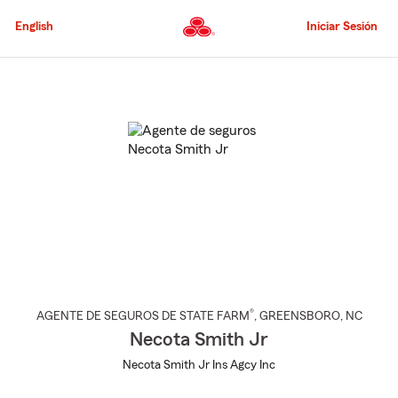
Pasar
al
English
Iniciar Sesión
contenido
principal
Comienzo
del
contenido
principal
®
AGENTE DE SEGUROS DE STATE FARM
,
GREENSBORO
, NC
Necota Smith Jr
Necota Smith Jr Ins Agcy Inc