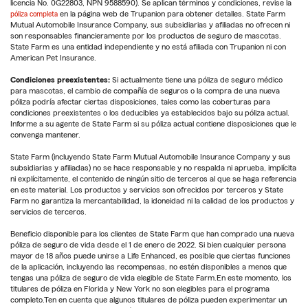
licencia No. 0G22803, NPN 9588590). Se aplican términos y condiciones, revise la
póliza completa
en la página web de Trupanion para obtener detalles. State Farm
Mutual Automobile Insurance Company, sus subsidiarias y afiliadas no ofrecen ni
son responsables financieramente por los productos de seguro de mascotas.
State Farm es una entidad independiente y no está afiliada con Trupanion ni con
American Pet Insurance.
Condiciones preexistentes:
Si actualmente tiene una póliza de seguro médico
para mascotas, el cambio de compañía de seguros o la compra de una nueva
póliza podría afectar ciertas disposiciones, tales como las coberturas para
condiciones preexistentes o los deducibles ya establecidos bajo su póliza actual.
Informe a su agente de State Farm si su póliza actual contiene disposiciones que le
convenga mantener.
State Farm (incluyendo State Farm Mutual Automobile Insurance Company y sus
subsidiarias y afiliadas) no se hace responsable y no respalda ni aprueba, implícita
ni explícitamente, el contenido de ningún sitio de terceros al que se haga referencia
en este material. Los productos y servicios son ofrecidos por terceros y State
Farm no garantiza la mercantabilidad, la idoneidad ni la calidad de los productos y
servicios de terceros.
Beneficio disponible para los clientes de State Farm que han comprado una nueva
póliza de seguro de vida desde el 1 de enero de 2022. Si bien cualquier persona
mayor de 18 años puede unirse a Life Enhanced, es posible que ciertas funciones
de la aplicación, incluyendo las recompensas, no estén disponibles a menos que
tengas una póliza de seguro de vida elegible de State Farm.En este momento, los
titulares de póliza en Florida y New York no son elegibles para el programa
completo.Ten en cuenta que algunos titulares de póliza pueden experimentar un