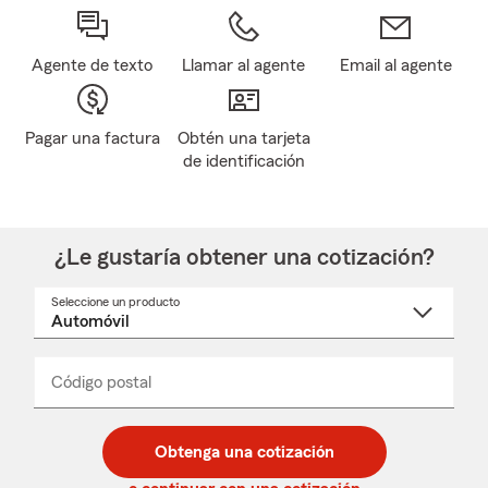
Agente de texto
Llamar al agente
Email al agente
Pagar una factura
Obtén una tarjeta
de identificación
¿Le gustaría obtener una cotización?
Seleccione un producto
Seleccione
un
nombre
de
producto
del
Código postal
Ingresa
Ingresa
_____
menú
un
un
desplegable
código
código
postal
postal
Obtenga una cotización
de
de
5
5