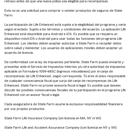
retraso antes de que una nueva póliza sea elegible para recompensas.
Esto no es una solicitud para comprar o vender productos de seguros de State
Farm.
La participación de Life Enhanced está sujeta a la elegibilidad del programa y varía
según el estado. Sujeto a los términos y condiciones del acuerdo. La aplicación Life
Enhanced está disponible para Android e iOS. Es posible que se requiera un
dispositivo móvil iOS o Android para usar todas las funciones del programa Life
Enhanced. Los clientes deben aceptar autorizar a State Farm a recopilar datos
sobre salud y bienestar. Los usuarios de aplicaciones móviles deben aceptar un
acuerdo de licencia.
De conformidad con la ley de impuestos pertinente, State Farm puede enviarte y
presentar ante el Servicio de Impuestos Internos y/u otra autoridad de impuestos
aplicable un Formulario 1099-MISC (ingresos misceláneos) por el canje de
recompensas de Life Enhanced, según corresponda. Tú eres el único responsable
de cualquier consecuencia fiscal que surja del canje de recompensas de Life
Enhanced. State Farm no provee asesoría fiscal ni legal. Es posible que desees
discutir las posibles consecuencias fiscales de tu participación en el programa Life
Enhanced con un asesor fiscal o legal.
Cada aseguradora de State Farm asume la exclusiva responsabilidad financiera
por sus propios productos.
State Farm Life Insurance Company (sin licencia en MA, NY ni WI)
State Farm Life and Accident Assurance Company (con licencia en NY y WI)