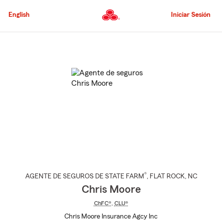
Pasar
al
English
Iniciar Sesión
contenido
principal
Comienzo
del
contenido
principal
®
AGENTE DE SEGUROS DE STATE FARM
,
FLAT ROCK
, NC
Chris Moore
ChFC®
,
CLU®
Chris Moore Insurance Agcy Inc