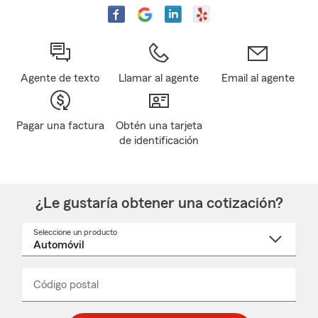
Agente de texto
Llamar al agente
Email al agente
Pagar una factura
Obtén una tarjeta
de identificación
¿Le gustaría obtener una cotización?
Seleccione un producto
Seleccione
un
nombre
de
producto
del
Código postal
Ingresa
Ingresa
_____
menú
un
un
desplegable
código
código