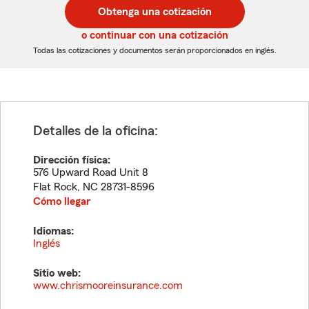
postal
postal
Obtenga una cotización
de
de
5
5
o continuar con una cotización
dígitos
dígitos
Todas las cotizaciones y documentos serán proporcionados en inglés.
Detalles de la oficina:
Dirección física:
576 Upward Road Unit 8
Flat Rock
,
NC
28731-8596
Cómo llegar
Idiomas:
Inglés
Sitio web:
www.chrismooreinsurance.com