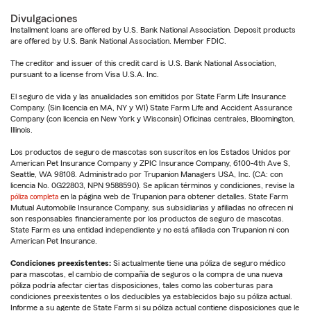
Divulgaciones
Installment loans are offered by U.S. Bank National Association. Deposit products
are offered by U.S. Bank National Association. Member FDIC.
The creditor and issuer of this credit card is U.S. Bank National Association,
pursuant to a license from Visa U.S.A. Inc.
El seguro de vida y las anualidades son emitidos por State Farm Life Insurance
Company. (Sin licencia en MA, NY y WI) State Farm Life and Accident Assurance
Company (con licencia en New York y Wisconsin) Oficinas centrales, Bloomington,
Illinois.
Los productos de seguro de mascotas son suscritos en los Estados Unidos por
American Pet Insurance Company y ZPIC Insurance Company, 6100-4th Ave S,
Seattle, WA 98108. Administrado por Trupanion Managers USA, Inc. (CA: con
licencia No. 0G22803, NPN 9588590). Se aplican términos y condiciones, revise la
póliza completa
en la página web de Trupanion para obtener detalles. State Farm
Mutual Automobile Insurance Company, sus subsidiarias y afiliadas no ofrecen ni
son responsables financieramente por los productos de seguro de mascotas.
State Farm es una entidad independiente y no está afiliada con Trupanion ni con
American Pet Insurance.
Condiciones preexistentes:
Si actualmente tiene una póliza de seguro médico
para mascotas, el cambio de compañía de seguros o la compra de una nueva
póliza podría afectar ciertas disposiciones, tales como las coberturas para
condiciones preexistentes o los deducibles ya establecidos bajo su póliza actual.
Informe a su agente de State Farm si su póliza actual contiene disposiciones que le