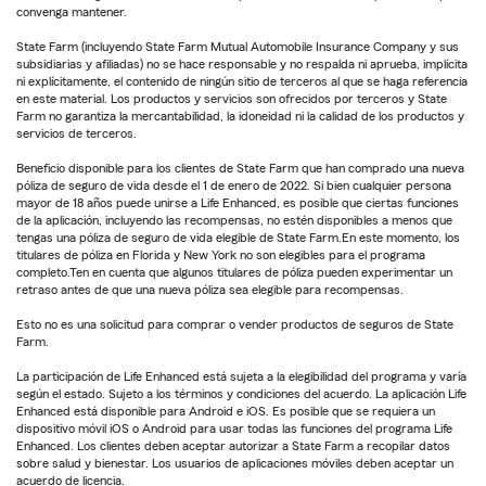
convenga mantener.
State Farm (incluyendo State Farm Mutual Automobile Insurance Company y sus
subsidiarias y afiliadas) no se hace responsable y no respalda ni aprueba, implícita
ni explícitamente, el contenido de ningún sitio de terceros al que se haga referencia
en este material. Los productos y servicios son ofrecidos por terceros y State
Farm no garantiza la mercantabilidad, la idoneidad ni la calidad de los productos y
servicios de terceros.
Beneficio disponible para los clientes de State Farm que han comprado una nueva
póliza de seguro de vida desde el 1 de enero de 2022. Si bien cualquier persona
mayor de 18 años puede unirse a Life Enhanced, es posible que ciertas funciones
de la aplicación, incluyendo las recompensas, no estén disponibles a menos que
tengas una póliza de seguro de vida elegible de State Farm.En este momento, los
titulares de póliza en Florida y New York no son elegibles para el programa
completo.Ten en cuenta que algunos titulares de póliza pueden experimentar un
retraso antes de que una nueva póliza sea elegible para recompensas.
Esto no es una solicitud para comprar o vender productos de seguros de State
Farm.
La participación de Life Enhanced está sujeta a la elegibilidad del programa y varía
según el estado. Sujeto a los términos y condiciones del acuerdo. La aplicación Life
Enhanced está disponible para Android e iOS. Es posible que se requiera un
dispositivo móvil iOS o Android para usar todas las funciones del programa Life
Enhanced. Los clientes deben aceptar autorizar a State Farm a recopilar datos
sobre salud y bienestar. Los usuarios de aplicaciones móviles deben aceptar un
acuerdo de licencia.