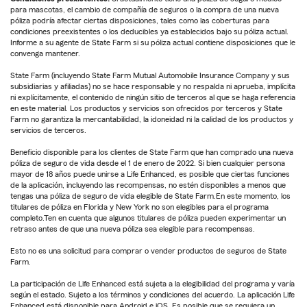
para mascotas, el cambio de compañía de seguros o la compra de una nueva
póliza podría afectar ciertas disposiciones, tales como las coberturas para
condiciones preexistentes o los deducibles ya establecidos bajo su póliza actual.
Informe a su agente de State Farm si su póliza actual contiene disposiciones que le
convenga mantener.
State Farm (incluyendo State Farm Mutual Automobile Insurance Company y sus
subsidiarias y afiliadas) no se hace responsable y no respalda ni aprueba, implícita
ni explícitamente, el contenido de ningún sitio de terceros al que se haga referencia
en este material. Los productos y servicios son ofrecidos por terceros y State
Farm no garantiza la mercantabilidad, la idoneidad ni la calidad de los productos y
servicios de terceros.
Beneficio disponible para los clientes de State Farm que han comprado una nueva
póliza de seguro de vida desde el 1 de enero de 2022. Si bien cualquier persona
mayor de 18 años puede unirse a Life Enhanced, es posible que ciertas funciones
de la aplicación, incluyendo las recompensas, no estén disponibles a menos que
tengas una póliza de seguro de vida elegible de State Farm.En este momento, los
titulares de póliza en Florida y New York no son elegibles para el programa
completo.Ten en cuenta que algunos titulares de póliza pueden experimentar un
retraso antes de que una nueva póliza sea elegible para recompensas.
Esto no es una solicitud para comprar o vender productos de seguros de State
Farm.
La participación de Life Enhanced está sujeta a la elegibilidad del programa y varía
según el estado. Sujeto a los términos y condiciones del acuerdo. La aplicación Life
Enhanced está disponible para Android e iOS. Es posible que se requiera un