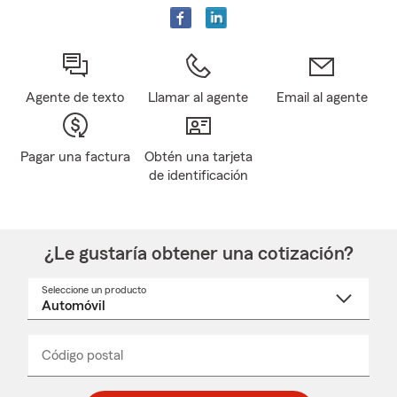
Agente de texto
Llamar al agente
Email al agente
Pagar una factura
Obtén una tarjeta
de identificación
¿Le gustaría obtener una cotización?
Seleccione un producto
Seleccione
un
nombre
de
producto
del
Código postal
Ingresa
Ingresa
_____
menú
un
un
desplegable
código
código