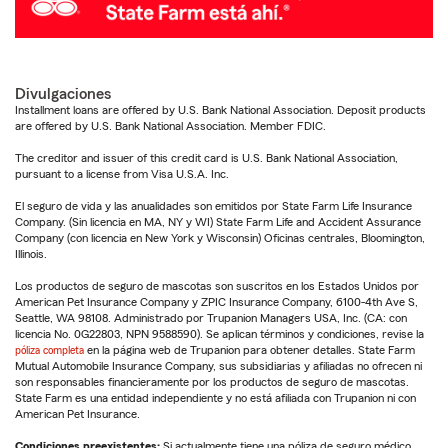
Divulgaciones
Installment loans are offered by U.S. Bank National Association. Deposit products
are offered by U.S. Bank National Association. Member FDIC.
The creditor and issuer of this credit card is U.S. Bank National Association,
pursuant to a license from Visa U.S.A. Inc.
El seguro de vida y las anualidades son emitidos por State Farm Life Insurance
Company. (Sin licencia en MA, NY y WI) State Farm Life and Accident Assurance
Company (con licencia en New York y Wisconsin) Oficinas centrales, Bloomington,
Illinois.
Los productos de seguro de mascotas son suscritos en los Estados Unidos por
American Pet Insurance Company y ZPIC Insurance Company, 6100-4th Ave S,
Seattle, WA 98108. Administrado por Trupanion Managers USA, Inc. (CA: con
licencia No. 0G22803, NPN 9588590). Se aplican términos y condiciones, revise la
póliza completa
en la página web de Trupanion para obtener detalles. State Farm
Mutual Automobile Insurance Company, sus subsidiarias y afiliadas no ofrecen ni
son responsables financieramente por los productos de seguro de mascotas.
State Farm es una entidad independiente y no está afiliada con Trupanion ni con
American Pet Insurance.
Condiciones preexistentes:
Si actualmente tiene una póliza de seguro médico