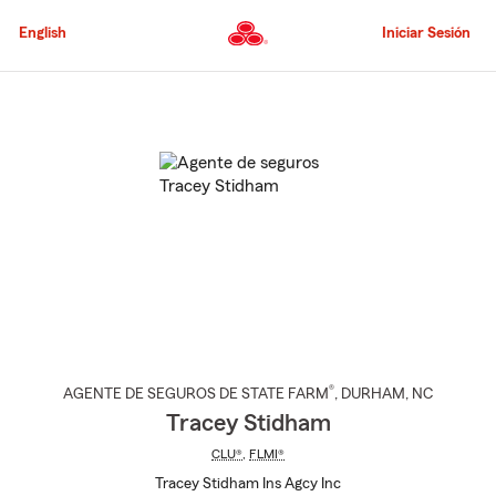
Pasar
al
English
Iniciar Sesión
contenido
principal
Comienzo
del
contenido
principal
®
AGENTE DE SEGUROS DE STATE FARM
,
DURHAM
, NC
Tracey Stidham
CLU®
,
FLMI®
Tracey Stidham Ins Agcy Inc