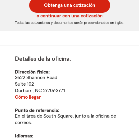
postal
postal
Obtenga una cotización
de
de
5
5
o continuar con una cotización
dígitos
dígitos
Todas las cotizaciones y documentos serán proporcionados en inglés.
Detalles de la oficina:
Dirección física:
3622 Shannon Road
Suite 102
Durham
,
NC
27707-3771
Cómo llegar
Punto de referencia:
En el área de South Square, junto a la oficina de
correos.
Idiomas: