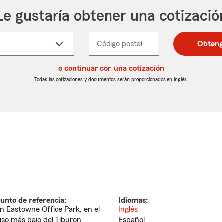
Le gustaría obtener una cotizació
cione
Código postal
Ingresa
Ingresa
Obteng
_____
un
un
re
código
código
cto
o continuar con una cotización
postal
postal
de
de
Todas las cotizaciones y documentos serán proporcionados en inglés.
egable
5
5
dígitos
dígitos
unto de referencia:
Idiomas:
n Eastowne Office Park, en el
Inglés
iso más bajo del Tiburon
Español