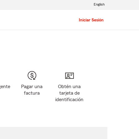
English
Iniciar Sesión
gente
Pagar una
Obtén una
factura
tarjeta de
identificación