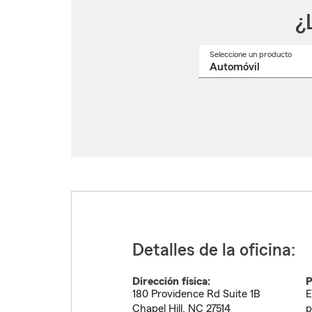
¿
Seleccione un producto
Selec
un
nomb
de
produ
del
menú
despl
Detalles de la oficina:
Dirección física:
P
180 Providence Rd Suite 1B
E
Chapel Hill
,
NC
27514
p