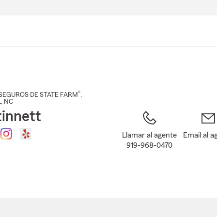
Pasar
al
contenido
principal
®
SEGUROS DE STATE FARM
,
L
, NC
tinnett
Llamar al agente
Email al a
919-968-0470