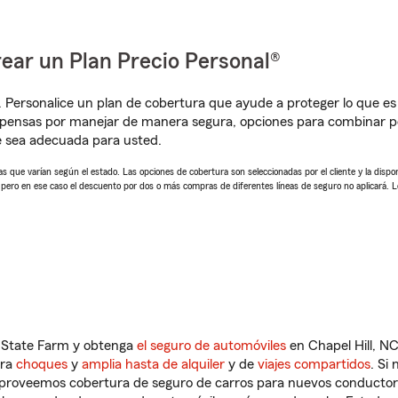
ear un Plan Precio Personal®
. Personalice un plan de cobertura que ayude a proteger lo que es 
pensas por manejar de manera segura, opciones para combinar pól
e sea adecuada para usted.
 que varían según el estado. Las opciones de cobertura son seleccionadas por el cliente y la disponib
, pero en ese caso el descuento por dos o más compras de diferentes líneas de seguro no aplicará. 
n State Farm y obtenga
el seguro de automóviles
en Chapel Hill, NC
tra
choques
y
amplia hasta de alquiler
y de
viajes compartidos
. Si
s proveemos cobertura de seguro de carros para nuevos conductores