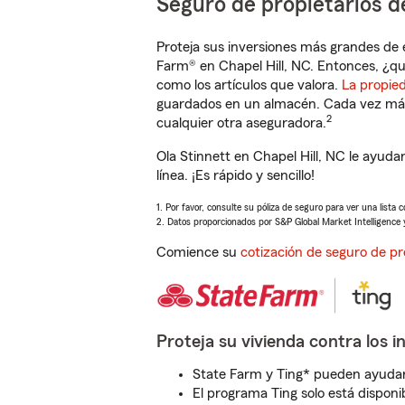
Seguro de propietarios d
Proteja sus inversiones más grandes de 
Farm® en Chapel Hill, NC. Entonces, ¿qu
como los artículos que valora.
La propie
guardados en un almacén. Cada vez más 
2
cualquier otra aseguradora.
Ola Stinnett en Chapel Hill, NC le ayud
línea. ¡Es rápido y sencillo!
1. Por favor, consulte su póliza de seguro para ver una lista 
2. Datos proporcionados por S&P Global Market Intelligence 
Comience su
cotización de seguro de pr
Proteja su vivienda contra los i
State Farm y Ting* pueden ayudarl
El programa Ting solo está disponib