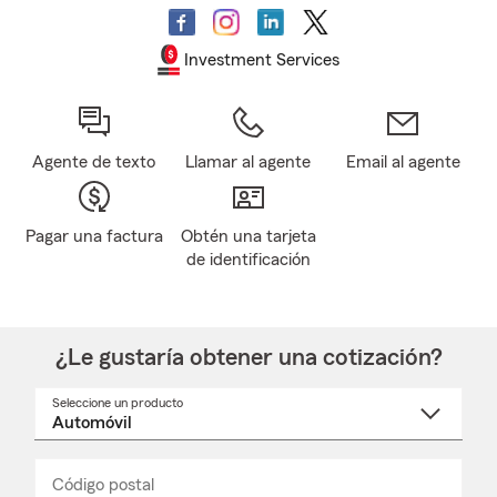
Investment Services
Agente de texto
Llamar al agente
Email al agente
Pagar una factura
Obtén una tarjeta
de identificación
¿Le gustaría obtener una cotización?
Seleccione un producto
Seleccione
un
nombre
de
producto
del
Código postal
Ingresa
Ingresa
_____
menú