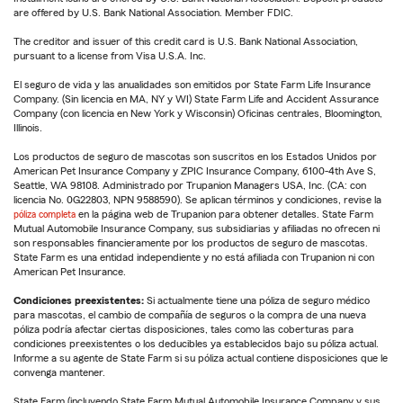
are offered by U.S. Bank National Association. Member FDIC.
The creditor and issuer of this credit card is U.S. Bank National Association,
pursuant to a license from Visa U.S.A. Inc.
El seguro de vida y las anualidades son emitidos por State Farm Life Insurance
Company. (Sin licencia en MA, NY y WI) State Farm Life and Accident Assurance
Company (con licencia en New York y Wisconsin) Oficinas centrales, Bloomington,
Illinois.
Los productos de seguro de mascotas son suscritos en los Estados Unidos por
American Pet Insurance Company y ZPIC Insurance Company, 6100-4th Ave S,
Seattle, WA 98108. Administrado por Trupanion Managers USA, Inc. (CA: con
licencia No. 0G22803, NPN 9588590). Se aplican términos y condiciones, revise la
póliza completa
en la página web de Trupanion para obtener detalles. State Farm
Mutual Automobile Insurance Company, sus subsidiarias y afiliadas no ofrecen ni
son responsables financieramente por los productos de seguro de mascotas.
State Farm es una entidad independiente y no está afiliada con Trupanion ni con
American Pet Insurance.
Condiciones preexistentes:
Si actualmente tiene una póliza de seguro médico
para mascotas, el cambio de compañía de seguros o la compra de una nueva
póliza podría afectar ciertas disposiciones, tales como las coberturas para
condiciones preexistentes o los deducibles ya establecidos bajo su póliza actual.
Informe a su agente de State Farm si su póliza actual contiene disposiciones que le
convenga mantener.
State Farm (incluyendo State Farm Mutual Automobile Insurance Company y sus