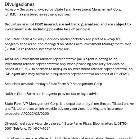
Divulgaciones
Advisory Services provided by State Farm Investment Management Corp.
(SFIMC), a registered investment adviser.
Securities are not FDIC insured, are not bank guaranteed and are subject to
investment risk, including possible loss of principal.
The State Farm Advisory Services model portfolios are part of a wrap fee
program sponsored and managed by State Farm Investment Management Corp.
(SFIMC) a registered investment advisor.
An SFIMC investment adviser representative (IAR) agent is acting as an
investment adviser representative only when providing advisory services on
behalf of SFIMC. In addition to acting as an investment adviser representative, an
IAR agent also may serve as a registered representative on behalf of SFVPMC.
Securities available through State Farm VP Management Corp.
Neither State Farm nor its agents provide tax or legal advice.
State Farm VP Management Corp. is a separate entity from those affiliated and/or
unaffiliated entities which provide advisory services, banking and insurance
products. AP2025/02/0260
Dirección del supervisor de valores: 1 State Farm Plaza, Bloomington, IL 61710-
0001 Teléfono: 704-967-4084
Installment loans are offered by U.S. Bank National Association. Deposit products