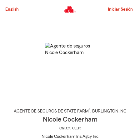
Pasar
al
English
Iniciar Sesión
contenido
principal
Comienzo
del
contenido
principal
®
AGENTE DE SEGUROS DE STATE FARM
,
BURLINGTON
, NC
Nicole Cockerham
ChFC®
,
CLU®
Nicole Cockerham Ins Agcy Inc