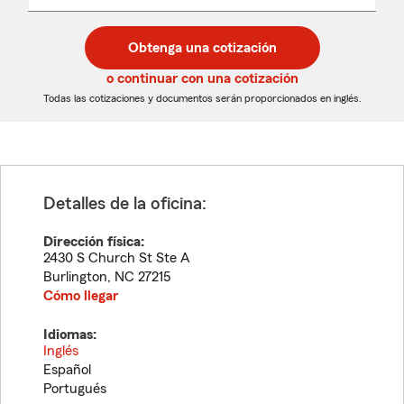
un
un
desplegable
código
código
postal
postal
Obtenga una cotización
de
de
5
5
o continuar con una cotización
dígitos
dígitos
Todas las cotizaciones y documentos serán proporcionados en inglés.
Detalles de la oficina:
Dirección física:
2430 S Church St Ste A
Burlington
,
NC
27215
Cómo llegar
Idiomas:
Inglés
Español
Portugués