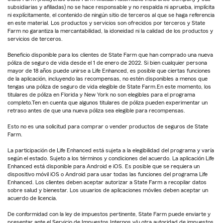
subsidiarias y afiliadas) no se hace responsable y no respalda ni aprueba, implícita
ni explícitamente, el contenido de ningún sitio de terceros al que se haga referencia
en este material. Los productos y servicios son ofrecidos por terceros y State
Farm no garantiza la mercantabilidad, la idoneidad ni la calidad de los productos y
servicios de terceros.
Beneficio disponible para los clientes de State Farm que han comprado una nueva
póliza de seguro de vida desde el 1 de enero de 2022. Si bien cualquier persona
mayor de 18 años puede unirse a Life Enhanced, es posible que ciertas funciones
de la aplicación, incluyendo las recompensas, no estén disponibles a menos que
tengas una póliza de seguro de vida elegible de State Farm.En este momento, los
titulares de póliza en Florida y New York no son elegibles para el programa
completo.Ten en cuenta que algunos titulares de póliza pueden experimentar un
retraso antes de que una nueva póliza sea elegible para recompensas.
Esto no es una solicitud para comprar o vender productos de seguros de State
Farm.
La participación de Life Enhanced está sujeta a la elegibilidad del programa y varía
según el estado. Sujeto a los términos y condiciones del acuerdo. La aplicación Life
Enhanced está disponible para Android e iOS. Es posible que se requiera un
dispositivo móvil iOS o Android para usar todas las funciones del programa Life
Enhanced. Los clientes deben aceptar autorizar a State Farm a recopilar datos
sobre salud y bienestar. Los usuarios de aplicaciones móviles deben aceptar un
acuerdo de licencia.
De conformidad con la ley de impuestos pertinente, State Farm puede enviarte y
presentar ante el Servicio de Impuestos Internos y/u otra autoridad de impuestos