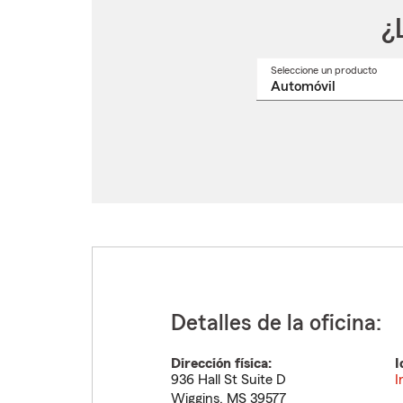
¿
Seleccione un producto
Selec
un
nomb
de
produ
del
menú
despl
Detalles de la oficina:
Dirección física:
I
936 Hall St Suite D
I
Wiggins
,
MS
39577