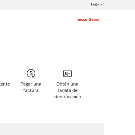
English
Iniciar Sesión
gente
Pagar una
Obtén una
factura
tarjeta de
identificación