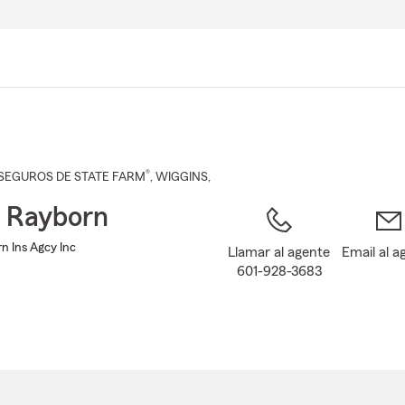
Pasar
al
contenido
principal
®
SEGUROS DE STATE FARM
,
WIGGINS
,
 Rayborn
n Ins Agcy Inc
Llamar al agente
Email al a
601-928-3683