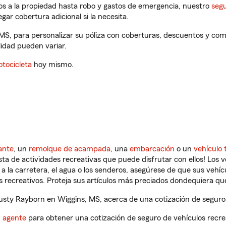
os a la propiedad hasta robo y gastos de emergencia, nuestro
segu
gar cobertura adicional si la necesita.
MS, para personalizar su póliza con coberturas, descuentos y co
ilidad pueden variar.
tocicleta
hoy mismo.
ante
, un
remolque de acampada
, una
embarcación
o un
vehículo 
ista de actividades recreativas que puede disfrutar con ellos! Los 
a la carretera, el agua o los senderos, asegúrese de que sus vehí
 recreativos. Proteja sus artículos más preciados dondequiera qu
sty Rayborn en Wiggins, MS, acerca de una cotización de seguro 
n agente
para obtener una cotización de seguro de vehículos recre