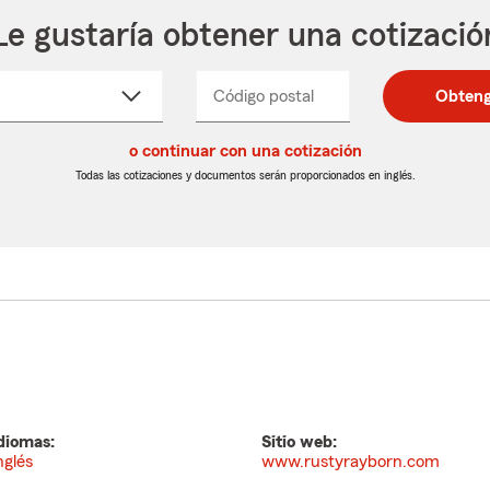
Le gustaría obtener una cotizació
cione
Código postal
Ingresa
Ingresa
Obteng
_____
un
un
re
código
código
cto
o continuar con una cotización
postal
postal
de
de
Todas las cotizaciones y documentos serán proporcionados en inglés.
egable
5
5
dígitos
dígitos
diomas:
Sitio web:
nglés
www.rustyrayborn.com