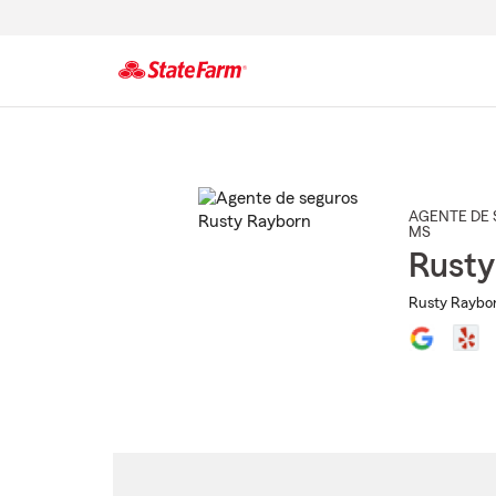
Comienzo
del
contenido
principal
AGENTE DE 
MS
Rusty
Rusty Raybor