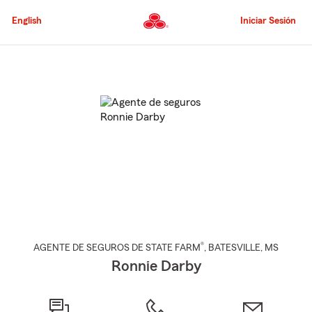
Pasar
al
English
Iniciar Sesión
contenido
principal
Comienzo
del
contenido
principal
®
AGENTE DE SEGUROS DE STATE FARM
,
BATESVILLE
, MS
Ronnie Darby