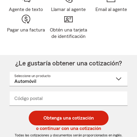
Agente de texto
Llamar al agente
Email al agente
Pagar una factura
Obtén una tarjeta
de identificación
¿Le gustaría obtener una cotización?
Seleccione un producto
Seleccione
un
nombre
de
producto
del
Código postal
Ingresa
Ingresa
_____
menú
un
un
desplegable
código
código
postal
postal
Obtenga una cotización
de
de
5
5
o continuar con una cotización
dígitos
dígitos
Todas las cotizaciones y documentos serán proporcionados en inglés.