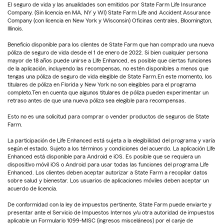
El seguro de vida y las anualidades son emitidos por State Farm Life Insurance
Company. (Sin licencia en MA, NY y WI) State Farm Life and Accident Assurance
Company (con licencia en New York y Wisconsin) Oficinas centrales, Bloomington,
Illinois.
Beneficio disponible para los clientes de State Farm que han comprado una nueva
póliza de seguro de vida desde el 1 de enero de 2022. Si bien cualquier persona
mayor de 18 años puede unirse a Life Enhanced, es posible que ciertas funciones
de la aplicación, incluyendo las recompensas, no estén disponibles a menos que
tengas una póliza de seguro de vida elegible de State Farm.En este momento, los
titulares de póliza en Florida y New York no son elegibles para el programa
completo.Ten en cuenta que algunos titulares de póliza pueden experimentar un
retraso antes de que una nueva póliza sea elegible para recompensas.
Esto no es una solicitud para comprar o vender productos de seguros de State
Farm.
La participación de Life Enhanced está sujeta a la elegibilidad del programa y varía
según el estado. Sujeto a los términos y condiciones del acuerdo. La aplicación Life
Enhanced está disponible para Android e iOS. Es posible que se requiera un
dispositivo móvil iOS o Android para usar todas las funciones del programa Life
Enhanced. Los clientes deben aceptar autorizar a State Farm a recopilar datos
sobre salud y bienestar. Los usuarios de aplicaciones móviles deben aceptar un
acuerdo de licencia.
De conformidad con la ley de impuestos pertinente, State Farm puede enviarte y
presentar ante el Servicio de Impuestos Internos y/u otra autoridad de impuestos
aplicable un Formulario 1099-MISC (ingresos misceláneos) por el canje de