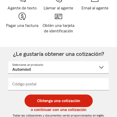
Agente de texto
Llamar al agente
Email al agente
Pagar una factura
Obtén una tarjeta
de identificación
¿Le gustaría obtener una cotización?
Seleccione un producto
Seleccione
un
nombre
de
producto
del
Código postal
Ingresa
Ingresa
_____
menú
un
un
desplegable
código
código
postal
postal
Obtenga una cotización
de
de
5
5
o continuar con una cotización
dígitos
dígitos
Todas las cotizaciones y documentos serán proporcionados en inglés.