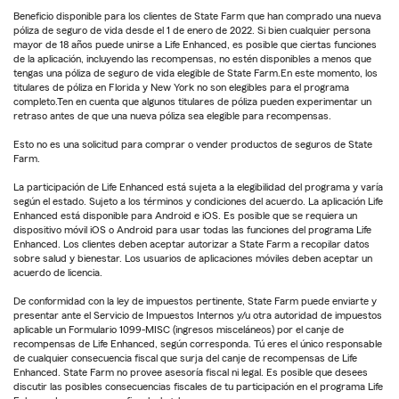
Beneficio disponible para los clientes de State Farm que han comprado una nueva
póliza de seguro de vida desde el 1 de enero de 2022. Si bien cualquier persona
mayor de 18 años puede unirse a Life Enhanced, es posible que ciertas funciones
de la aplicación, incluyendo las recompensas, no estén disponibles a menos que
tengas una póliza de seguro de vida elegible de State Farm.En este momento, los
titulares de póliza en Florida y New York no son elegibles para el programa
completo.Ten en cuenta que algunos titulares de póliza pueden experimentar un
retraso antes de que una nueva póliza sea elegible para recompensas.
Esto no es una solicitud para comprar o vender productos de seguros de State
Farm.
La participación de Life Enhanced está sujeta a la elegibilidad del programa y varía
según el estado. Sujeto a los términos y condiciones del acuerdo. La aplicación Life
Enhanced está disponible para Android e iOS. Es posible que se requiera un
dispositivo móvil iOS o Android para usar todas las funciones del programa Life
Enhanced. Los clientes deben aceptar autorizar a State Farm a recopilar datos
sobre salud y bienestar. Los usuarios de aplicaciones móviles deben aceptar un
acuerdo de licencia.
De conformidad con la ley de impuestos pertinente, State Farm puede enviarte y
presentar ante el Servicio de Impuestos Internos y/u otra autoridad de impuestos
aplicable un Formulario 1099-MISC (ingresos misceláneos) por el canje de
recompensas de Life Enhanced, según corresponda. Tú eres el único responsable
de cualquier consecuencia fiscal que surja del canje de recompensas de Life
Enhanced. State Farm no provee asesoría fiscal ni legal. Es posible que desees
discutir las posibles consecuencias fiscales de tu participación en el programa Life