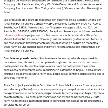
El seguro de vida y las anualidades son emitidos por State Farm Life Insurance
Company. (Sin licencia en MA, NY y WI) State Farm Life and Accident Assurance
Company (con licencia en New York y Wisconsin) Oficinas centrales, Bloomington,
Illinois.
Los productos de seguro de mascotas son suscritos en los Estados Unidos por
American Pet Insurance Company y ZPIC Insurance Company, 6100-4th Ave S,
Seattle, WA 98108. Administrado por Trupanion Managers USA, Inc. (CA: con
licencia No. 0G22803, NPN 9588590). Se aplican términos y condiciones, revise la
póliza completa
en la página web de Trupanion para obtener detalles. State Farm
Mutual Automobile Insurance Company, sus subsidiarias y afiliadas no ofrecen ni
son responsables financieramente por los productos de seguro de mascotas.
State Farm es una entidad independiente y no está afiliada con Trupanion ni con
American Pet Insurance.
Condiciones preexistentes:
Si actualmente tiene una póliza de seguro médico
para mascotas, el cambio de compañía de seguros o la compra de una nueva
póliza podría afectar ciertas disposiciones, tales como las coberturas para
condiciones preexistentes o los deducibles ya establecidos bajo su póliza actual.
Informe a su agente de State Farm si su póliza actual contiene disposiciones que le
convenga mantener.
State Farm (incluyendo State Farm Mutual Automobile Insurance Company y sus
subsidiarias y afiliadas) no se hace responsable y no respalda ni aprueba, implícita
ni explícitamente, el contenido de ningún sitio de terceros al que se haga referencia
en este material. Los productos y servicios son ofrecidos por terceros y State
Farm no garantiza la mercantabilidad, la idoneidad ni la calidad de los productos y
servicios de terceros.