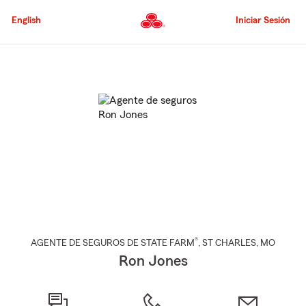
Pasar
al
English
Iniciar Sesión
contenido
principal
Comienzo
del
contenido
principal
®
AGENTE DE SEGUROS DE STATE FARM
,
ST CHARLES
, MO
Ron Jones