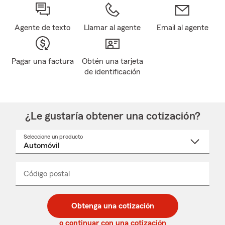
Agente de texto
Llamar al agente
Email al agente
Pagar una factura
Obtén una tarjeta
de identificación
¿Le gustaría obtener una cotización?
Seleccione un producto
Seleccione
un
nombre
de
producto
del
Código postal
Ingresa
Ingresa
_____
menú
un
un
desplegable
código
código
postal
postal
Obtenga una cotización
de
de
5
5
o continuar con una cotización