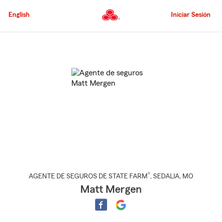
Pasar
al
English
Iniciar Sesión
contenido
principal
Comienzo
del
contenido
principal
®
AGENTE DE SEGUROS DE STATE FARM
,
SEDALIA
, MO
Matt Mergen