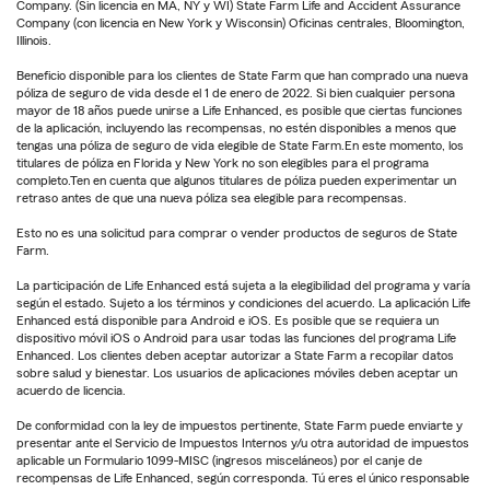
Company. (Sin licencia en MA, NY y WI) State Farm Life and Accident Assurance
Company (con licencia en New York y Wisconsin) Oficinas centrales, Bloomington,
Illinois.
Beneficio disponible para los clientes de State Farm que han comprado una nueva
póliza de seguro de vida desde el 1 de enero de 2022. Si bien cualquier persona
mayor de 18 años puede unirse a Life Enhanced, es posible que ciertas funciones
de la aplicación, incluyendo las recompensas, no estén disponibles a menos que
tengas una póliza de seguro de vida elegible de State Farm.En este momento, los
titulares de póliza en Florida y New York no son elegibles para el programa
completo.Ten en cuenta que algunos titulares de póliza pueden experimentar un
retraso antes de que una nueva póliza sea elegible para recompensas.
Esto no es una solicitud para comprar o vender productos de seguros de State
Farm.
La participación de Life Enhanced está sujeta a la elegibilidad del programa y varía
según el estado. Sujeto a los términos y condiciones del acuerdo. La aplicación Life
Enhanced está disponible para Android e iOS. Es posible que se requiera un
dispositivo móvil iOS o Android para usar todas las funciones del programa Life
Enhanced. Los clientes deben aceptar autorizar a State Farm a recopilar datos
sobre salud y bienestar. Los usuarios de aplicaciones móviles deben aceptar un
acuerdo de licencia.
De conformidad con la ley de impuestos pertinente, State Farm puede enviarte y
presentar ante el Servicio de Impuestos Internos y/u otra autoridad de impuestos
aplicable un Formulario 1099-MISC (ingresos misceláneos) por el canje de
recompensas de Life Enhanced, según corresponda. Tú eres el único responsable