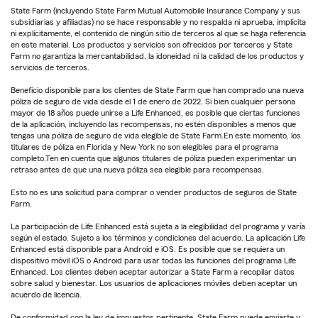
State Farm (incluyendo State Farm Mutual Automobile Insurance Company y sus
subsidiarias y afiliadas) no se hace responsable y no respalda ni aprueba, implícita
ni explícitamente, el contenido de ningún sitio de terceros al que se haga referencia
en este material. Los productos y servicios son ofrecidos por terceros y State
Farm no garantiza la mercantabilidad, la idoneidad ni la calidad de los productos y
servicios de terceros.
Beneficio disponible para los clientes de State Farm que han comprado una nueva
póliza de seguro de vida desde el 1 de enero de 2022. Si bien cualquier persona
mayor de 18 años puede unirse a Life Enhanced, es posible que ciertas funciones
de la aplicación, incluyendo las recompensas, no estén disponibles a menos que
tengas una póliza de seguro de vida elegible de State Farm.En este momento, los
titulares de póliza en Florida y New York no son elegibles para el programa
completo.Ten en cuenta que algunos titulares de póliza pueden experimentar un
retraso antes de que una nueva póliza sea elegible para recompensas.
Esto no es una solicitud para comprar o vender productos de seguros de State
Farm.
La participación de Life Enhanced está sujeta a la elegibilidad del programa y varía
según el estado. Sujeto a los términos y condiciones del acuerdo. La aplicación Life
Enhanced está disponible para Android e iOS. Es posible que se requiera un
dispositivo móvil iOS o Android para usar todas las funciones del programa Life
Enhanced. Los clientes deben aceptar autorizar a State Farm a recopilar datos
sobre salud y bienestar. Los usuarios de aplicaciones móviles deben aceptar un
acuerdo de licencia.
De conformidad con la ley de impuestos pertinente, State Farm puede enviarte y