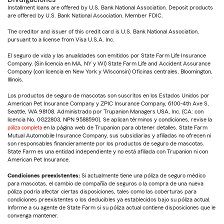
Installment loans are offered by U.S. Bank National Association. Deposit products
are offered by U.S. Bank National Association. Member FDIC.
The creditor and issuer of this credit card is U.S. Bank National Association,
pursuant to a license from Visa U.S.A. Inc.
El seguro de vida y las anualidades son emitidos por State Farm Life Insurance
Company. (Sin licencia en MA, NY y WI) State Farm Life and Accident Assurance
Company (con licencia en New York y Wisconsin) Oficinas centrales, Bloomington,
Illinois.
Los productos de seguro de mascotas son suscritos en los Estados Unidos por
American Pet Insurance Company y ZPIC Insurance Company, 6100-4th Ave S,
Seattle, WA 98108. Administrado por Trupanion Managers USA, Inc. (CA: con
licencia No. 0G22803, NPN 9588590). Se aplican términos y condiciones, revise la
póliza completa
en la página web de Trupanion para obtener detalles. State Farm
Mutual Automobile Insurance Company, sus subsidiarias y afiliadas no ofrecen ni
son responsables financieramente por los productos de seguro de mascotas.
State Farm es una entidad independiente y no está afiliada con Trupanion ni con
American Pet Insurance.
Condiciones preexistentes:
Si actualmente tiene una póliza de seguro médico
para mascotas, el cambio de compañía de seguros o la compra de una nueva
póliza podría afectar ciertas disposiciones, tales como las coberturas para
condiciones preexistentes o los deducibles ya establecidos bajo su póliza actual.
Informe a su agente de State Farm si su póliza actual contiene disposiciones que le
convenga mantener.