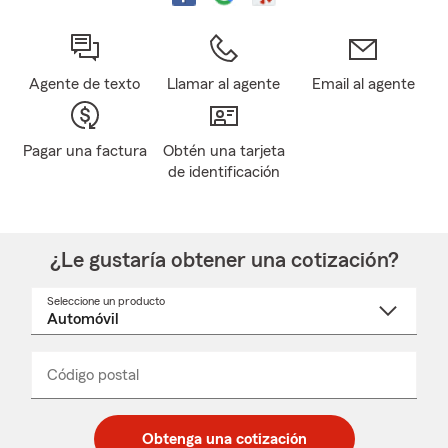
Agente de texto
Llamar al agente
Email al agente
Pagar una factura
Obtén una tarjeta
de identificación
¿Le gustaría obtener una cotización?
Seleccione un producto
Seleccione
un
nombre
de
producto
del
Código postal
Ingresa
Ingresa
_____
menú
un
un
desplegable
código
código
postal
postal
Obtenga una cotización
de
de