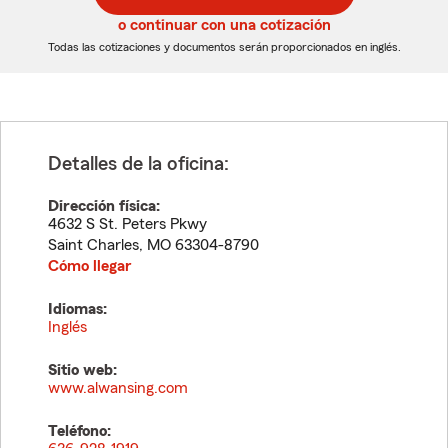
5
5
o continuar con una cotización
dígitos
dígitos
Todas las cotizaciones y documentos serán proporcionados en inglés.
Detalles de la oficina:
Dirección física:
4632 S St. Peters Pkwy
Saint Charles
,
MO
63304-8790
Cómo llegar
Idiomas:
Inglés
Sitio web:
www.alwansing.com
Teléfono: