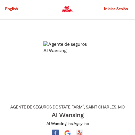
Pasar
al
English
Iniciar Sesión
contenido
principal
Comienzo
del
contenido
principal
®
AGENTE DE SEGUROS DE STATE FARM
,
SAINT CHARLES
, MO
Al Wansing
Al Wansing Ins Agcy Inc