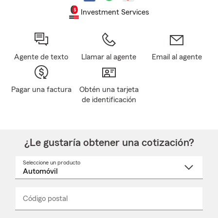
Investment Services
Agente de texto
Llamar al agente
Email al agente
Pagar una factura
Obtén una tarjeta
de identificación
¿Le gustaría obtener una cotización?
Seleccione un producto
Seleccione
un
nombre
de
producto
del
Código postal
Ingresa
Ingresa
_____
menú
un
un
desplegable
código
código