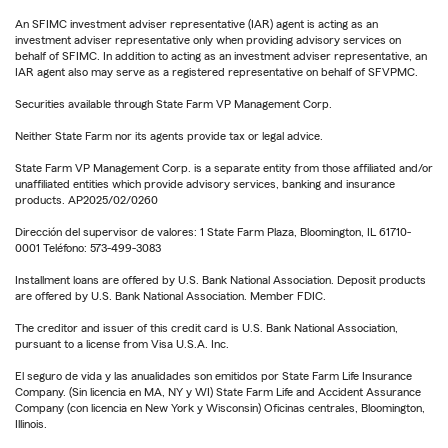
An SFIMC investment adviser representative (IAR) agent is acting as an
investment adviser representative only when providing advisory services on
behalf of SFIMC. In addition to acting as an investment adviser representative, an
IAR agent also may serve as a registered representative on behalf of SFVPMC.
Securities available through State Farm VP Management Corp.
Neither State Farm nor its agents provide tax or legal advice.
State Farm VP Management Corp. is a separate entity from those affiliated and/or
unaffiliated entities which provide advisory services, banking and insurance
products. AP2025/02/0260
Dirección del supervisor de valores: 1 State Farm Plaza, Bloomington, IL 61710-
0001 Teléfono: 573-499-3083
Installment loans are offered by U.S. Bank National Association. Deposit products
are offered by U.S. Bank National Association. Member FDIC.
The creditor and issuer of this credit card is U.S. Bank National Association,
pursuant to a license from Visa U.S.A. Inc.
El seguro de vida y las anualidades son emitidos por State Farm Life Insurance
Company. (Sin licencia en MA, NY y WI) State Farm Life and Accident Assurance
Company (con licencia en New York y Wisconsin) Oficinas centrales, Bloomington,
Illinois.