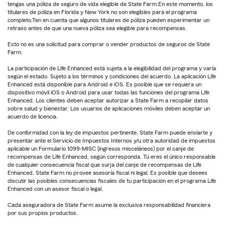
tengas una póliza de seguro de vida elegible de State Farm.En este momento, los
titulares de póliza en Florida y New York no son elegibles para el programa
completo.Ten en cuenta que algunos titulares de póliza pueden experimentar un
retraso antes de que una nueva póliza sea elegible para recompensas.
Esto no es una solicitud para comprar o vender productos de seguros de State
Farm.
La participación de Life Enhanced está sujeta a la elegibilidad del programa y varía
según el estado. Sujeto a los términos y condiciones del acuerdo. La aplicación Life
Enhanced está disponible para Android e iOS. Es posible que se requiera un
dispositivo móvil iOS o Android para usar todas las funciones del programa Life
Enhanced. Los clientes deben aceptar autorizar a State Farm a recopilar datos
sobre salud y bienestar. Los usuarios de aplicaciones móviles deben aceptar un
acuerdo de licencia.
De conformidad con la ley de impuestos pertinente, State Farm puede enviarte y
presentar ante el Servicio de Impuestos Internos y/u otra autoridad de impuestos
aplicable un Formulario 1099-MISC (ingresos misceláneos) por el canje de
recompensas de Life Enhanced, según corresponda. Tú eres el único responsable
de cualquier consecuencia fiscal que surja del canje de recompensas de Life
Enhanced. State Farm no provee asesoría fiscal ni legal. Es posible que desees
discutir las posibles consecuencias fiscales de tu participación en el programa Life
Enhanced con un asesor fiscal o legal.
Cada aseguradora de State Farm asume la exclusiva responsabilidad financiera
por sus propios productos.