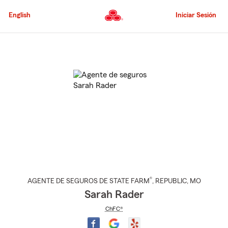
Pasar
al
English
Iniciar Sesión
contenido
principal
Comienzo
del
contenido
principal
®
AGENTE DE SEGUROS DE STATE FARM
,
REPUBLIC
, MO
Sarah Rader
ChFC®