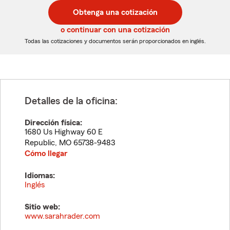
postal
postal
Obtenga una cotización
de
de
5
5
o continuar con una cotización
dígitos
dígitos
Todas las cotizaciones y documentos serán proporcionados en inglés.
Detalles de la oficina:
Dirección física:
1680 Us Highway 60 E
Republic
,
MO
65738-9483
Cómo llegar
Idiomas:
Inglés
Sitio web:
www.sarahrader.com