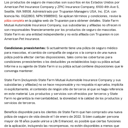
Los productos de seguro de mascotas son suscritos en los Estados Unidos por
American Pet Insurance Company y ZPIC Insurance Company, 6100-4th Ave S,
Seattle, WA 98108. Administrado por Trupanion Managers USA, Inc. (CA: con
licencia No. 0G22803, NPN 9588590). Se aplican términos y condiciones, revise la
póliza completa
en la página web de Trupanion para obtener detalles. State Farm
Mutual Automobile Insurance Company, sus subsidiarias y afiliadas no ofrecen ni
son responsables financieramente por los productos de seguro de mascotas.
State Farm es una entidad independiente y no está afiliada con Trupanion ni con
American Pet Insurance.
Condiciones preexistentes:
Si actualmente tiene una póliza de seguro médico
para mascotas, el cambio de compañía de seguros o la compra de una nueva
póliza podría afectar ciertas disposiciones, tales como las coberturas para
condiciones preexistentes o los deducibles ya establecidos bajo su póliza actual.
Informe a su agente de State Farm si su póliza actual contiene disposiciones que le
convenga mantener.
State Farm (incluyendo State Farm Mutual Automobile Insurance Company y sus
subsidiarias y afiliadas) no se hace responsable y no respalda ni aprueba, implícita
ni explícitamente, el contenido de ningún sitio de terceros al que se haga referencia
en este material. Los productos y servicios son ofrecidos por terceros y State
Farm no garantiza la mercantabilidad, la idoneidad ni la calidad de los productos y
servicios de terceros.
Beneficio disponible para los clientes de State Farm que han comprado una nueva
póliza de seguro de vida desde el 1 de enero de 2022. Si bien cualquier persona
mayor de 18 años puede unirse a Life Enhanced, es posible que ciertas funciones
de la aplicación, incluyendo las recompensas, no estén disponibles a menos que