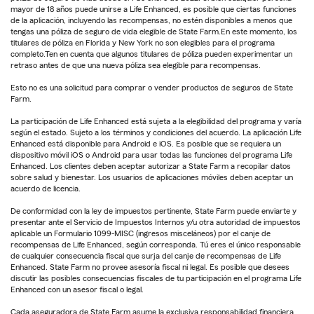
mayor de 18 años puede unirse a Life Enhanced, es posible que ciertas funciones
de la aplicación, incluyendo las recompensas, no estén disponibles a menos que
tengas una póliza de seguro de vida elegible de State Farm.En este momento, los
titulares de póliza en Florida y New York no son elegibles para el programa
completo.Ten en cuenta que algunos titulares de póliza pueden experimentar un
retraso antes de que una nueva póliza sea elegible para recompensas.
Esto no es una solicitud para comprar o vender productos de seguros de State
Farm.
La participación de Life Enhanced está sujeta a la elegibilidad del programa y varía
según el estado. Sujeto a los términos y condiciones del acuerdo. La aplicación Life
Enhanced está disponible para Android e iOS. Es posible que se requiera un
dispositivo móvil iOS o Android para usar todas las funciones del programa Life
Enhanced. Los clientes deben aceptar autorizar a State Farm a recopilar datos
sobre salud y bienestar. Los usuarios de aplicaciones móviles deben aceptar un
acuerdo de licencia.
De conformidad con la ley de impuestos pertinente, State Farm puede enviarte y
presentar ante el Servicio de Impuestos Internos y/u otra autoridad de impuestos
aplicable un Formulario 1099-MISC (ingresos misceláneos) por el canje de
recompensas de Life Enhanced, según corresponda. Tú eres el único responsable
de cualquier consecuencia fiscal que surja del canje de recompensas de Life
Enhanced. State Farm no provee asesoría fiscal ni legal. Es posible que desees
discutir las posibles consecuencias fiscales de tu participación en el programa Life
Enhanced con un asesor fiscal o legal.
Cada aseguradora de State Farm asume la exclusiva responsabilidad financiera