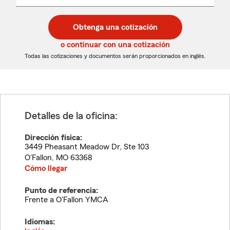
un
un
desplegable
código
código
postal
postal
Obtenga una cotización
de
de
5
5
o continuar con una cotización
dígitos
dígitos
Todas las cotizaciones y documentos serán proporcionados en inglés.
Detalles de la oficina:
Dirección física:
3449 Pheasant Meadow Dr, Ste 103
O'Fallon
,
MO
63368
Cómo llegar
Punto de referencia:
Frente a O'Fallon YMCA
Idiomas: