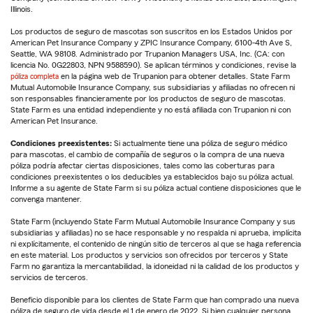
Illinois.
Los productos de seguro de mascotas son suscritos en los Estados Unidos por
American Pet Insurance Company y ZPIC Insurance Company, 6100-4th Ave S,
Seattle, WA 98108. Administrado por Trupanion Managers USA, Inc. (CA: con
licencia No. 0G22803, NPN 9588590). Se aplican términos y condiciones, revise la
póliza completa
en la página web de Trupanion para obtener detalles. State Farm
Mutual Automobile Insurance Company, sus subsidiarias y afiliadas no ofrecen ni
son responsables financieramente por los productos de seguro de mascotas.
State Farm es una entidad independiente y no está afiliada con Trupanion ni con
American Pet Insurance.
Condiciones preexistentes:
Si actualmente tiene una póliza de seguro médico
para mascotas, el cambio de compañía de seguros o la compra de una nueva
póliza podría afectar ciertas disposiciones, tales como las coberturas para
condiciones preexistentes o los deducibles ya establecidos bajo su póliza actual.
Informe a su agente de State Farm si su póliza actual contiene disposiciones que le
convenga mantener.
State Farm (incluyendo State Farm Mutual Automobile Insurance Company y sus
subsidiarias y afiliadas) no se hace responsable y no respalda ni aprueba, implícita
ni explícitamente, el contenido de ningún sitio de terceros al que se haga referencia
en este material. Los productos y servicios son ofrecidos por terceros y State
Farm no garantiza la mercantabilidad, la idoneidad ni la calidad de los productos y
servicios de terceros.
Beneficio disponible para los clientes de State Farm que han comprado una nueva
póliza de seguro de vida desde el 1 de enero de 2022. Si bien cualquier persona