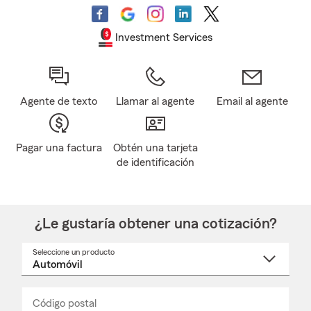
Investment Services
Agente de texto
Llamar al agente
Email al agente
Pagar una factura
Obtén una tarjeta
de identificación
¿Le gustaría obtener una cotización?
Seleccione un producto
Seleccione
un
nombre
de
producto
del
Código postal
Ingresa
Ingresa
_____
menú