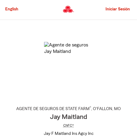
Pasar
al
English
Iniciar Sesión
contenido
principal
Comienzo
del
contenido
principal
®
AGENTE DE SEGUROS DE STATE FARM
,
O'FALLON
, MO
Jay Maitland
ChFC®
Jay F Maitland Ins Agcy Inc