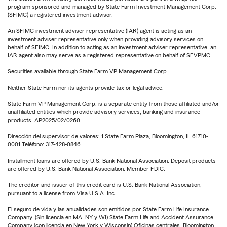
program sponsored and managed by State Farm Investment Management Corp.
(SFIMC) a registered investment advisor.
An SFIMC investment adviser representative (IAR) agent is acting as an
investment adviser representative only when providing advisory services on
behalf of SFIMC. In addition to acting as an investment adviser representative, an
IAR agent also may serve as a registered representative on behalf of SFVPMC.
Securities available through State Farm VP Management Corp.
Neither State Farm nor its agents provide tax or legal advice.
State Farm VP Management Corp. is a separate entity from those affiliated and/or
unaffiliated entities which provide advisory services, banking and insurance
products. AP2025/02/0260
Dirección del supervisor de valores: 1 State Farm Plaza, Bloomington, IL 61710-
0001 Teléfono: 317-428-0846
Installment loans are offered by U.S. Bank National Association. Deposit products
are offered by U.S. Bank National Association. Member FDIC.
The creditor and issuer of this credit card is U.S. Bank National Association,
pursuant to a license from Visa U.S.A. Inc.
El seguro de vida y las anualidades son emitidos por State Farm Life Insurance
Company. (Sin licencia en MA, NY y WI) State Farm Life and Accident Assurance
Company (con licencia en New York y Wisconsin) Oficinas centrales, Bloomington,