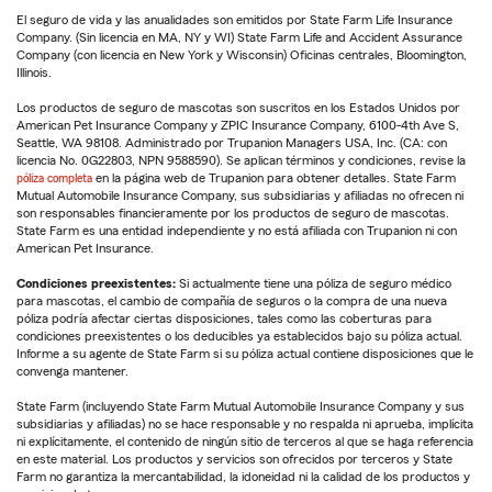
El seguro de vida y las anualidades son emitidos por State Farm Life Insurance
Company. (Sin licencia en MA, NY y WI) State Farm Life and Accident Assurance
Company (con licencia en New York y Wisconsin) Oficinas centrales, Bloomington,
Illinois.
Los productos de seguro de mascotas son suscritos en los Estados Unidos por
American Pet Insurance Company y ZPIC Insurance Company, 6100-4th Ave S,
Seattle, WA 98108. Administrado por Trupanion Managers USA, Inc. (CA: con
licencia No. 0G22803, NPN 9588590). Se aplican términos y condiciones, revise la
póliza completa
en la página web de Trupanion para obtener detalles. State Farm
Mutual Automobile Insurance Company, sus subsidiarias y afiliadas no ofrecen ni
son responsables financieramente por los productos de seguro de mascotas.
State Farm es una entidad independiente y no está afiliada con Trupanion ni con
American Pet Insurance.
Condiciones preexistentes:
Si actualmente tiene una póliza de seguro médico
para mascotas, el cambio de compañía de seguros o la compra de una nueva
póliza podría afectar ciertas disposiciones, tales como las coberturas para
condiciones preexistentes o los deducibles ya establecidos bajo su póliza actual.
Informe a su agente de State Farm si su póliza actual contiene disposiciones que le
convenga mantener.
State Farm (incluyendo State Farm Mutual Automobile Insurance Company y sus
subsidiarias y afiliadas) no se hace responsable y no respalda ni aprueba, implícita
ni explícitamente, el contenido de ningún sitio de terceros al que se haga referencia
en este material. Los productos y servicios son ofrecidos por terceros y State
Farm no garantiza la mercantabilidad, la idoneidad ni la calidad de los productos y