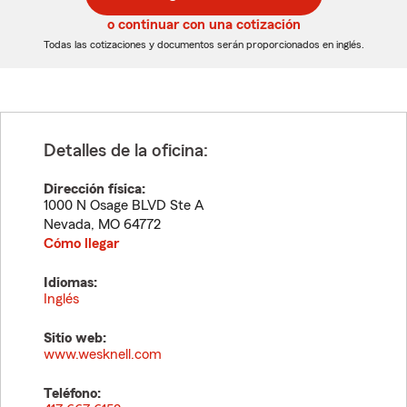
de
de
5
5
o continuar con una cotización
dígitos
dígitos
Todas las cotizaciones y documentos serán proporcionados en inglés.
Detalles de la oficina:
Dirección física:
1000 N Osage BLVD Ste A
Nevada
,
MO
64772
Cómo llegar
Idiomas:
Inglés
Sitio web:
www.wesknell.com
Teléfono: