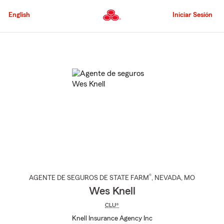
Pasar
al
English
Iniciar Sesión
contenido
principal
Comienzo
del
contenido
principal
®
AGENTE DE SEGUROS DE STATE FARM
,
NEVADA
, MO
Wes Knell
CLU®
Knell Insurance Agency Inc