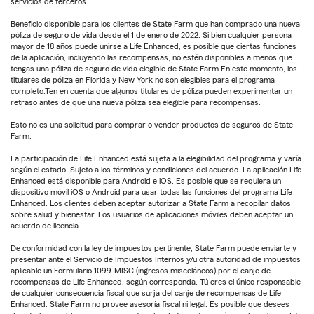
servicios de terceros.
Beneficio disponible para los clientes de State Farm que han comprado una nueva
póliza de seguro de vida desde el 1 de enero de 2022. Si bien cualquier persona
mayor de 18 años puede unirse a Life Enhanced, es posible que ciertas funciones
de la aplicación, incluyendo las recompensas, no estén disponibles a menos que
tengas una póliza de seguro de vida elegible de State Farm.En este momento, los
titulares de póliza en Florida y New York no son elegibles para el programa
completo.Ten en cuenta que algunos titulares de póliza pueden experimentar un
retraso antes de que una nueva póliza sea elegible para recompensas.
Esto no es una solicitud para comprar o vender productos de seguros de State
Farm.
La participación de Life Enhanced está sujeta a la elegibilidad del programa y varía
según el estado. Sujeto a los términos y condiciones del acuerdo. La aplicación Life
Enhanced está disponible para Android e iOS. Es posible que se requiera un
dispositivo móvil iOS o Android para usar todas las funciones del programa Life
Enhanced. Los clientes deben aceptar autorizar a State Farm a recopilar datos
sobre salud y bienestar. Los usuarios de aplicaciones móviles deben aceptar un
acuerdo de licencia.
De conformidad con la ley de impuestos pertinente, State Farm puede enviarte y
presentar ante el Servicio de Impuestos Internos y/u otra autoridad de impuestos
aplicable un Formulario 1099-MISC (ingresos misceláneos) por el canje de
recompensas de Life Enhanced, según corresponda. Tú eres el único responsable
de cualquier consecuencia fiscal que surja del canje de recompensas de Life
Enhanced. State Farm no provee asesoría fiscal ni legal. Es posible que desees