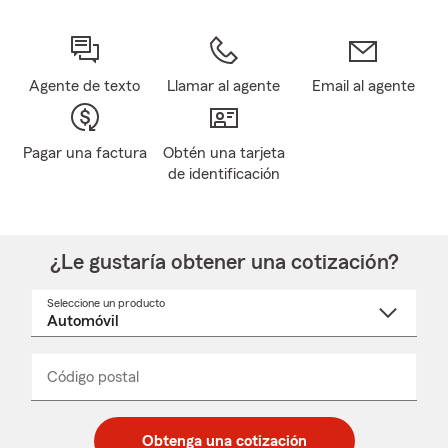
Agente de texto
Llamar al agente
Email al agente
Pagar una factura
Obtén una tarjeta
de identificación
¿Le gustaría obtener una cotización?
Seleccione un producto
Seleccione
un
nombre
de
producto
del
Código postal
Ingresa
Ingresa
_____
menú
un
un
desplegable
código
código
postal
postal
Obtenga una cotización