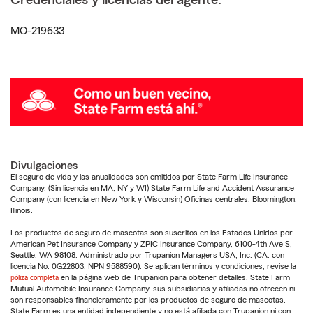
Credenciales y licencias del agente:
MO-219633
Divulgaciones
El seguro de vida y las anualidades son emitidos por State Farm Life Insurance
Company. (Sin licencia en MA, NY y WI) State Farm Life and Accident Assurance
Company (con licencia en New York y Wisconsin) Oficinas centrales, Bloomington,
Illinois.
Los productos de seguro de mascotas son suscritos en los Estados Unidos por
American Pet Insurance Company y ZPIC Insurance Company, 6100-4th Ave S,
Seattle, WA 98108. Administrado por Trupanion Managers USA, Inc. (CA: con
licencia No. 0G22803, NPN 9588590). Se aplican términos y condiciones, revise la
póliza completa
en la página web de Trupanion para obtener detalles. State Farm
Mutual Automobile Insurance Company, sus subsidiarias y afiliadas no ofrecen ni
son responsables financieramente por los productos de seguro de mascotas.
State Farm es una entidad independiente y no está afiliada con Trupanion ni con