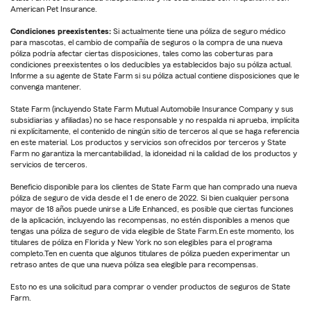
American Pet Insurance.
Condiciones preexistentes:
Si actualmente tiene una póliza de seguro médico
para mascotas, el cambio de compañía de seguros o la compra de una nueva
póliza podría afectar ciertas disposiciones, tales como las coberturas para
condiciones preexistentes o los deducibles ya establecidos bajo su póliza actual.
Informe a su agente de State Farm si su póliza actual contiene disposiciones que le
convenga mantener.
State Farm (incluyendo State Farm Mutual Automobile Insurance Company y sus
subsidiarias y afiliadas) no se hace responsable y no respalda ni aprueba, implícita
ni explícitamente, el contenido de ningún sitio de terceros al que se haga referencia
en este material. Los productos y servicios son ofrecidos por terceros y State
Farm no garantiza la mercantabilidad, la idoneidad ni la calidad de los productos y
servicios de terceros.
Beneficio disponible para los clientes de State Farm que han comprado una nueva
póliza de seguro de vida desde el 1 de enero de 2022. Si bien cualquier persona
mayor de 18 años puede unirse a Life Enhanced, es posible que ciertas funciones
de la aplicación, incluyendo las recompensas, no estén disponibles a menos que
tengas una póliza de seguro de vida elegible de State Farm.En este momento, los
titulares de póliza en Florida y New York no son elegibles para el programa
completo.Ten en cuenta que algunos titulares de póliza pueden experimentar un
retraso antes de que una nueva póliza sea elegible para recompensas.
Esto no es una solicitud para comprar o vender productos de seguros de State
Farm.