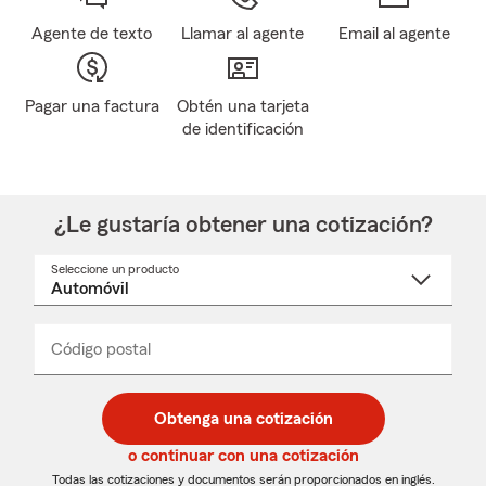
Agente de texto
Llamar al agente
Email al agente
Pagar una factura
Obtén una tarjeta
de identificación
¿Le gustaría obtener una cotización?
Seleccione un producto
Seleccione
un
nombre
de
producto
del
Código postal
Ingresa
Ingresa
_____
menú
un
un
desplegable
código
código
postal
postal
Obtenga una cotización
de
de
5
5
o continuar con una cotización
dígitos
dígitos
Todas las cotizaciones y documentos serán proporcionados en inglés.