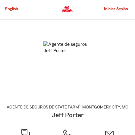
Pasar
al
English
Iniciar Sesión
contenido
principal
Comienzo
del
contenido
principal
®
AGENTE DE SEGUROS DE STATE FARM
,
MONTGOMERY CITY
, MO
Jeff Porter