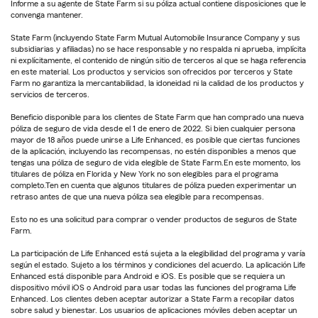
Informe a su agente de State Farm si su póliza actual contiene disposiciones que le
convenga mantener.
State Farm (incluyendo State Farm Mutual Automobile Insurance Company y sus
subsidiarias y afiliadas) no se hace responsable y no respalda ni aprueba, implícita
ni explícitamente, el contenido de ningún sitio de terceros al que se haga referencia
en este material. Los productos y servicios son ofrecidos por terceros y State
Farm no garantiza la mercantabilidad, la idoneidad ni la calidad de los productos y
servicios de terceros.
Beneficio disponible para los clientes de State Farm que han comprado una nueva
póliza de seguro de vida desde el 1 de enero de 2022. Si bien cualquier persona
mayor de 18 años puede unirse a Life Enhanced, es posible que ciertas funciones
de la aplicación, incluyendo las recompensas, no estén disponibles a menos que
tengas una póliza de seguro de vida elegible de State Farm.En este momento, los
titulares de póliza en Florida y New York no son elegibles para el programa
completo.Ten en cuenta que algunos titulares de póliza pueden experimentar un
retraso antes de que una nueva póliza sea elegible para recompensas.
Esto no es una solicitud para comprar o vender productos de seguros de State
Farm.
La participación de Life Enhanced está sujeta a la elegibilidad del programa y varía
según el estado. Sujeto a los términos y condiciones del acuerdo. La aplicación Life
Enhanced está disponible para Android e iOS. Es posible que se requiera un
dispositivo móvil iOS o Android para usar todas las funciones del programa Life
Enhanced. Los clientes deben aceptar autorizar a State Farm a recopilar datos
sobre salud y bienestar. Los usuarios de aplicaciones móviles deben aceptar un