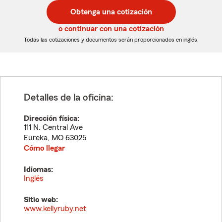
postal
postal
Obtenga una cotización
de
de
5
5
o continuar con una cotización
dígitos
dígitos
Todas las cotizaciones y documentos serán proporcionados en inglés.
Detalles de la oficina:
Dirección física:
111 N. Central Ave
Eureka
,
MO
63025
Cómo llegar
Idiomas:
Inglés
Sitio web:
www.kellyruby.net