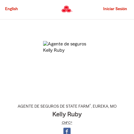
Pasar
al
English
Iniciar Sesión
contenido
principal
Comienzo
del
contenido
principal
®
AGENTE DE SEGUROS DE STATE FARM
,
EUREKA
, MO
Kelly Ruby
ChFC®