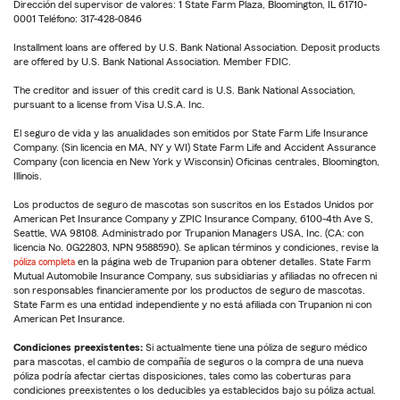
Dirección del supervisor de valores: 1 State Farm Plaza, Bloomington, IL 61710-
0001 Teléfono: 317-428-0846
Installment loans are offered by U.S. Bank National Association. Deposit products
are offered by U.S. Bank National Association. Member FDIC.
The creditor and issuer of this credit card is U.S. Bank National Association,
pursuant to a license from Visa U.S.A. Inc.
El seguro de vida y las anualidades son emitidos por State Farm Life Insurance
Company. (Sin licencia en MA, NY y WI) State Farm Life and Accident Assurance
Company (con licencia en New York y Wisconsin) Oficinas centrales, Bloomington,
Illinois.
Los productos de seguro de mascotas son suscritos en los Estados Unidos por
American Pet Insurance Company y ZPIC Insurance Company, 6100-4th Ave S,
Seattle, WA 98108. Administrado por Trupanion Managers USA, Inc. (CA: con
licencia No. 0G22803, NPN 9588590). Se aplican términos y condiciones, revise la
póliza completa
en la página web de Trupanion para obtener detalles. State Farm
Mutual Automobile Insurance Company, sus subsidiarias y afiliadas no ofrecen ni
son responsables financieramente por los productos de seguro de mascotas.
State Farm es una entidad independiente y no está afiliada con Trupanion ni con
American Pet Insurance.
Condiciones preexistentes:
Si actualmente tiene una póliza de seguro médico
para mascotas, el cambio de compañía de seguros o la compra de una nueva
póliza podría afectar ciertas disposiciones, tales como las coberturas para
condiciones preexistentes o los deducibles ya establecidos bajo su póliza actual.