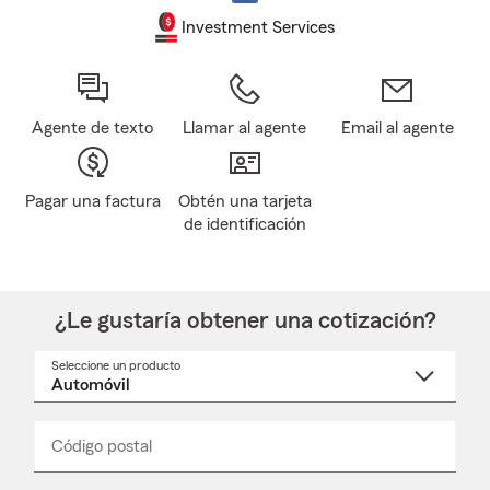
Investment Services
Agente de texto
Llamar al agente
Email al agente
Pagar una factura
Obtén una tarjeta
de identificación
¿Le gustaría obtener una cotización?
Seleccione un producto
Seleccione
un
nombre
de
producto
del
Código postal
Ingresa
Ingresa
_____
menú
un
un
desplegable
código
código